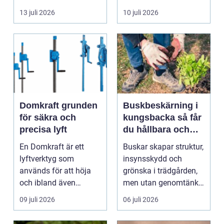
byggnad, när de får
självklart val f&ou...
13 juli 2026
10 juli 2026
komma in oc...
Domkraft grunden
Buskbeskärning i
för säkra och
kungsbacka så får
precisa lyft
du hållbara och
vackra buskar året
En Domkraft är ett
Buskar skapar struktur,
runt
lyftverktyg som
insynsskydd och
används för att höja
grönska i trädgården,
och ibland även
men utan genomtänkt
positionera tunga
beskärning blir de...
09 juli 2026
06 juli 2026
objekt, so...