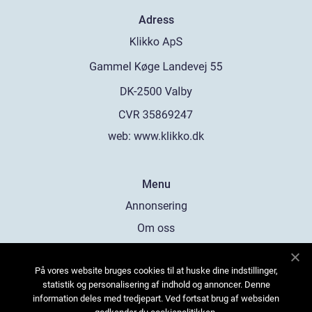
Adress
web:
www.klikko.dk
Menu
Annonsering
Om oss
Cookies
På vores website bruges cookies til at huske dine indstillinger,
Kontakta oss
statistik og personalisering af indhold og annoncer. Denne
Sitemap
information deles med tredjepart. Ved fortsat brug af websiden