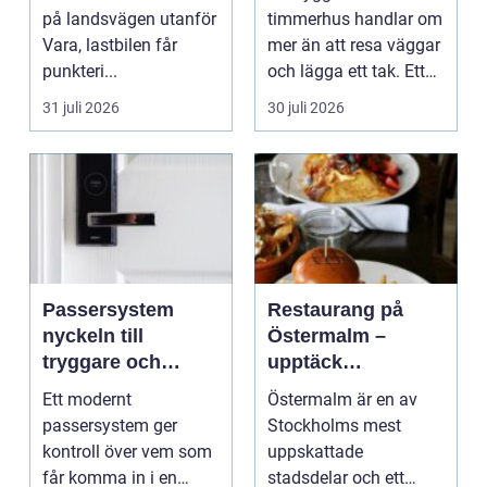
på landsvägen utanför
timmerhus handlar om
Vara, lastbilen får
mer än att resa väggar
punkteri...
och lägga ett tak. Ett
timmerhus är ett lå...
31 juli 2026
30 juli 2026
Passersystem
Restaurang på
nyckeln till
Östermalm –
tryggare och
upptäck
smidigare tillträde
matupplevelser i
Ett modernt
Östermalm är en av
en av Stockholms
passersystem ger
Stockholms mest
mest attraktiva
kontroll över vem som
uppskattade
stadsdelar
får komma in i en
stadsdelar och ett