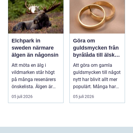
Elchpark in
Göra om
sweden närmare
guldsmycken från
älgen än någonsin
byrålåda till älskad
favorit
Att möta en älg i
Att göra om gamla
vildmarken står högt
guldsmycken till något
på många resenärers
nytt har blivit allt mer
önskelista. Älgen är
populärt. Många har
Skandinaviens ikonis...
ärvda ringar, ...
05 juli 2026
05 juli 2026