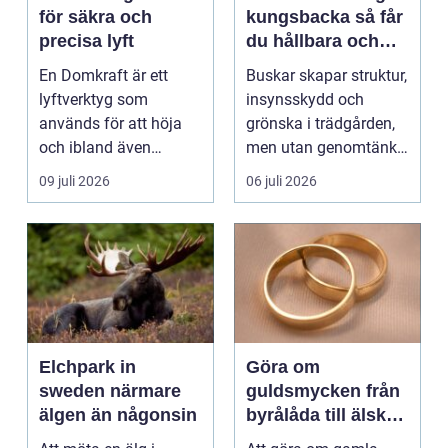
för säkra och
kungsbacka så får
precisa lyft
du hållbara och
vackra buskar året
En Domkraft är ett
Buskar skapar struktur,
runt
lyftverktyg som
insynsskydd och
används för att höja
grönska i trädgården,
och ibland även
men utan genomtänkt
positionera tunga
beskärning blir de...
09 juli 2026
06 juli 2026
objekt, so...
Elchpark in
Göra om
sweden närmare
guldsmycken från
älgen än någonsin
byrålåda till älskad
favorit