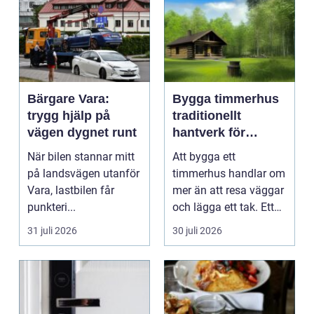
Bärgare Vara:
Bygga timmerhus
trygg hjälp på
traditionellt
vägen dygnet runt
hantverk för
moderna behov
När bilen stannar mitt
Att bygga ett
på landsvägen utanför
timmerhus handlar om
Vara, lastbilen får
mer än att resa väggar
punkteri...
och lägga ett tak. Ett
timmerhus är ett lå...
31 juli 2026
30 juli 2026