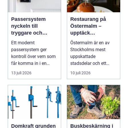
Passersystem
Restaurang på
nyckeln till
Östermalm –
tryggare och
upptäck
smidigare tillträde
matupplevelser i
Ett modernt
Östermalm är en av
en av Stockholms
passersystem ger
Stockholms mest
mest attraktiva
kontroll över vem som
uppskattade
stadsdelar
får komma in i en
stadsdelar och ett
byggnad, när de får
självklart val f&ou...
13 juli 2026
10 juli 2026
komma in oc...
Domkraft grunden
Buskbeskärning i