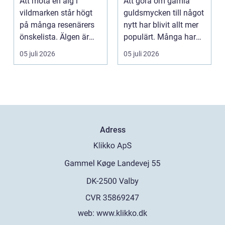
Att möta en älg i
Att göra om gamla
vildmarken står högt
guldsmycken till något
på många resenärers
nytt har blivit allt mer
önskelista. Älgen är
populärt. Många har
Skandinaviens ikonis...
ärvda ringar, ...
05 juli 2026
05 juli 2026
Adress
web:
www.klikko.dk