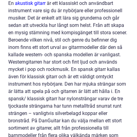
En
akustisk gitarr
är ett klassiskt och användbart
instrument vare sig du är nybörjare eller professionell
musiker. Det är enkelt att lära sig grunderna och går
sedan att utveckla hur långt som helst. Från att skapa
en mysig stämning med kompisgänget till stora scener.
Beroende vilken nivå, stil och genre du befinner dig
inom finns ett stort urval av gitarrmodeller där den så
kallade western- och spanska modellen är vanligast.
Westerngitarren har stort och fint ljud och används
mycket i pop och rockmusik. En spansk gitarr kallas
även för klassisk gitarr och är ett väldigt omtyckt
instrument hos nybörjare. Den har mjuka strängar som
är lätta att spela på och gitarren är lätt att hålla i. En
spansk/ klassisk gitarr har nylonsträngar varav de tre
tjockaste strängarna har tunn metalltråd snurrat runt
strängen – vanligtvis silverbelagd koppar eller
bronstråd. På DanGuitar kan du välja mellan ett stort
sortiment av gitarrer, allt från professionella till
barnmodeller från flera olika välkända märken som