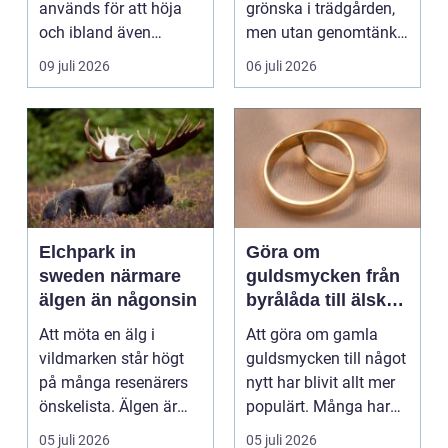
används för att höja
grönska i trädgården,
och ibland även
men utan genomtänkt
positionera tunga
beskärning blir de...
09 juli 2026
06 juli 2026
objekt, so...
Elchpark in
Göra om
sweden närmare
guldsmycken från
älgen än någonsin
byrålåda till älskad
favorit
Att möta en älg i
Att göra om gamla
vildmarken står högt
guldsmycken till något
på många resenärers
nytt har blivit allt mer
önskelista. Älgen är
populärt. Många har
Skandinaviens ikonis...
ärvda ringar, ...
05 juli 2026
05 juli 2026