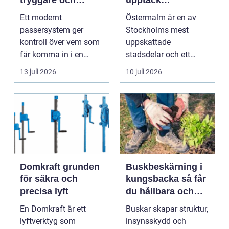
smidigare tillträde
matupplevelser i
Ett modernt
Östermalm är en av
en av Stockholms
passersystem ger
Stockholms mest
mest attraktiva
kontroll över vem som
uppskattade
stadsdelar
får komma in i en
stadsdelar och ett
byggnad, när de får
självklart val f&ou...
13 juli 2026
10 juli 2026
komma in oc...
Domkraft grunden
Buskbeskärning i
för säkra och
kungsbacka så får
precisa lyft
du hållbara och
vackra buskar året
En Domkraft är ett
Buskar skapar struktur,
runt
lyftverktyg som
insynsskydd och