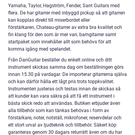
Yamaha, Taylor, Hagström, Fender, Sant Guitars med
flera. De har gitarrer med inbyggd pickup så att gitarren
kan kopplas direkt till mixerbordet eller
förstärkaren, Chateau-gitarrer av extra bra kvalitet och
fin klang för den som är mer van, barngitarrer samt
startpaket som innehåller allt som behövs för att
komma igång med spelandet.
Från DanGuitar beställer du enkelt online och ditt
instrument skickas samma dag om beställningen görs
innan 15.30 på vardagar. De importerar gitarrerna själva
och kan därför hålla ett lågt pris trots toppkvalitet.
Instrumenten justeras och testas innan de skickas så
att kunder kan vara säkra på att få ett instrument i
bästa skick redo att användas. Butiken erbjuder även
alla tillbehör som kan tänkas behövas i form av
förstärkare, noter, notställ, mikrofoner, reservdelar och
ett stort urval av ljudteknik och tillbehör. Säkert köp
garanteras genom 30 dagars returrätt även om du har