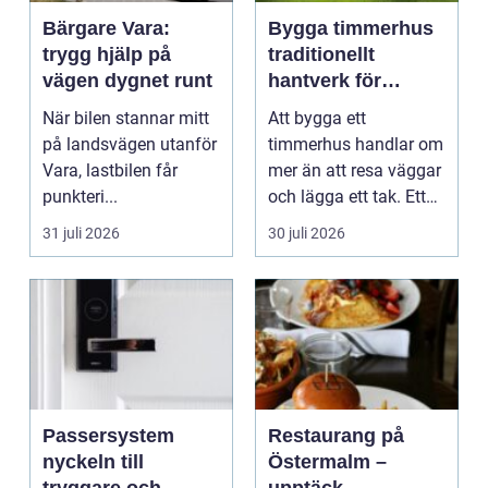
Bärgare Vara:
Bygga timmerhus
trygg hjälp på
traditionellt
vägen dygnet runt
hantverk för
moderna behov
När bilen stannar mitt
Att bygga ett
på landsvägen utanför
timmerhus handlar om
Vara, lastbilen får
mer än att resa väggar
punkteri...
och lägga ett tak. Ett
timmerhus är ett lå...
31 juli 2026
30 juli 2026
Passersystem
Restaurang på
nyckeln till
Östermalm –
tryggare och
upptäck