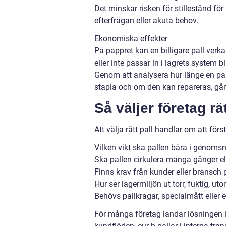
Det minskar risken för stillestånd för
efterfrågan eller akuta behov.
Ekonomiska effekter
På pappret kan en billigare pall verk
eller inte passar in i lagrets system 
Genom att analysera hur länge en pall
stapla och om den kan repareras, går 
Så väljer företag rät
Att välja rätt pall handlar om att förs
Vilken vikt ska pallen bära i genoms
Ska pallen cirkulera många gånger e
Finns krav från kunder eller bransch
Hur ser lagermiljön ut torr, fuktig, u
Behövs pallkragar, specialmått eller 
För många företag landar lösningen i 