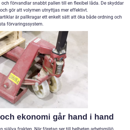
 och förvandlar snabbt pallen till en flexibel låda. De skyddar
och gör att volymen utnyttjas mer effektivt.
rtiklar är pallkragar ett enkelt sätt att öka både ordning och
asta förvaringssystem.
t och ekonomi går hand i hand
 själva frakten. När företag ser till helheten arbetsmiljö,