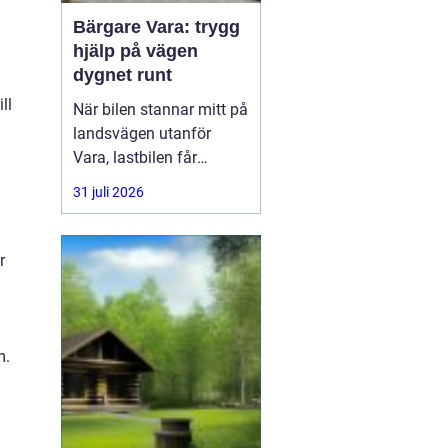
Bärgare Vara: trygg
hjälp på vägen
dygnet runt
ll
När bilen stannar mitt på
landsvägen utanför
Vara, lastbilen får
punktering i
31 juli 2026
rusningstrafik eller
bussen får motorhaveri
på väg genom
r
Skaraborg är trygg och
snabb hjälp avgörande.
En
m.