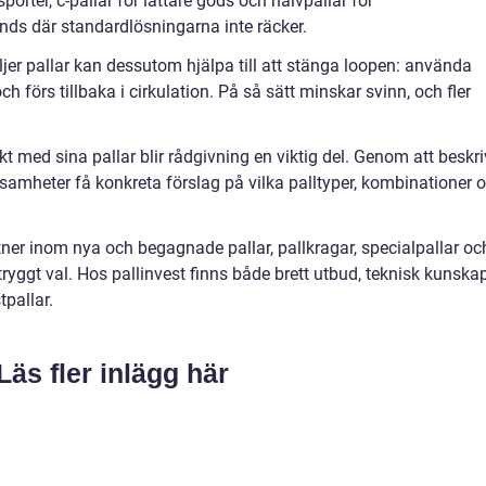
sporter, c-pallar för lättare gods och halvpallar för
nds där standardlösningarna inte räcker.
jer pallar kan dessutom hjälpa till att stänga loopen: använda
ch förs tillbaka i cirkulation. På så sätt minskar svinn, och fler
t med sina pallar blir rådgivning en viktig del. Genom att beskr
samheter få konkreta förslag på vilka palltyper, kombinationer 
tner inom nya och begagnade pallar, pallkragar, specialpallar oc
 tryggt val. Hos pallinvest finns både brett utbud, teknisk kunska
tpallar.
Läs fler inlägg här