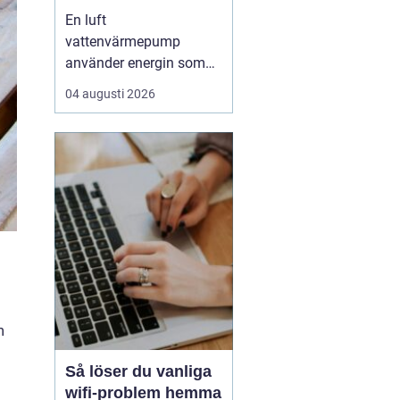
enkel uppvärmning
En luft
av huset
vattenvärmepump
använder energin som
redan finns i
04 augusti 2026
utomhusluften för att
värma upp huset och
varmvatten. Den kräver
varken borrhål eller
grävning och kan sänka
uppvärmningskostnaden
med upp till omkring
7580 % jämfört med
äldre el- eller olje...
m
Så löser du vanliga
wifi-problem hemma