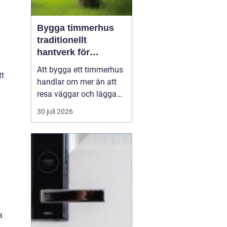
Bygga timmerhus
traditionellt
hantverk för
moderna behov
Att bygga ett timmerhus
tt
handlar om mer än att
resa väggar och lägga
ett tak. Ett timmerhus är
30 juli 2026
ett långsiktigt hem,
skapat av massivt trä
som andas, åldras
vackert och ger en varm,
ombonad känsla.
Intresset ökar i takt med
att fler söker hållbara
boen...
a