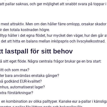
 att pallar saknas, och ger möjlighet att snabbt svara på toppar i
a mest attraktiv. Men om den håller färre omlopp, orsakar skador
blir den totala kostnaden högre.
typ håller i det egna flödet, hur mycket den väger, hur den går a
det att hitta en balans mellan inköpspris och livscykelkostnad.
t lastpall för sitt behov
tå sitt eget flöde. Några centrala frågor brukar ge en bra start:
nitt och som max?
ller bara användas enstaka gånger?
 på godkänd EUR-kvalitet?
tomhus, automatiserat lager?
extra förstärkningar?
en kombination av olika palltyper. Kanske eur a-pallar i känslig