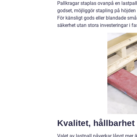
Pallkragar staplas ovanpå en lastpall
godset, möjliggör stapling på höjden 
För känsligt gods eller blandade småa
säkerhet utan stora investeringar i f
Kvalitet, hållbarhe
Valet av lastpall påverkar långt mer än