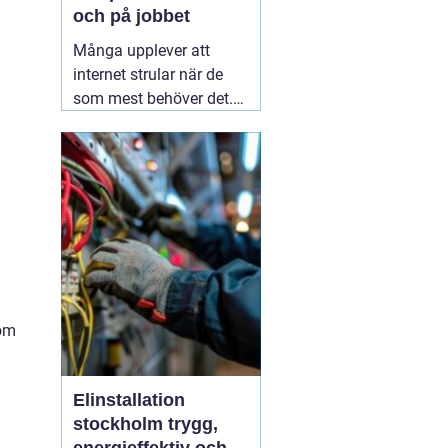
och på jobbet
Många upplever att
internet strular när de
som mest behöver det.
Sidor laddar långsamt,
videos hackar och
uppkopplingen faller
bort utan förvarning.
Ofta handlar det inte om
att internetleverantören
är dålig, utan
01 augusti
2026
som
Elinstallation
stockholm trygg,