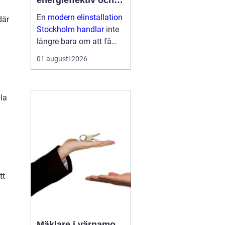
energieffektiv och
framtidssäker el i
En
modern elinstallation
där
företagslokaler
Stockholm handlar
inte
längre bara om att få
belysning och uttag på
01 augusti 2026
rätt plats. För företag i
huvudstadsregionen är
elen en central del av
bla
både arbetsmiljö,
driftssäkerhet och
energikostn...
tt
Mäklare i värnamo