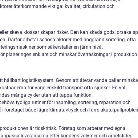
aktorer återkommande viktiga: kvalitet, cirkulation och
eller skeva klossar skapar risker. Den kan skada gods, orsaka spi
en. Därför arbetar seriösa aktörer med noggrann sortering, ofta
orteringsmaskiner som säkerställer en jämn nivå.
ör planeringen enklare och minskar överraskningar i produktion
 ett hållbart logistiksystem. Genom att återanvända pallar minska
kostnaderna för varje enskild transport ofta sjunker. En väl
das många cykler utan att tappa funktion.
 behövs tydliga rutiner för insamling, sortering, reparation och
r företaget både lägre klimatavtryck och färre akuta pallproble
produktionen är tidskritisk. Företag som arbetar med egna
fta anpassa leveranserna efter kundens volymer och arbetstider.