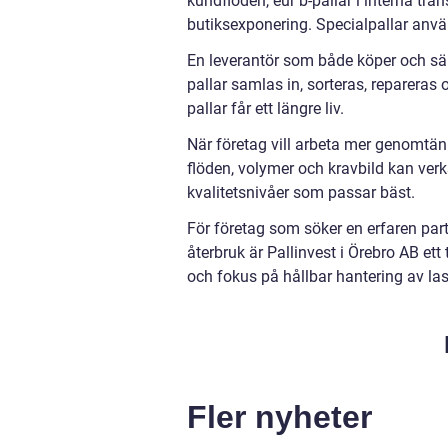
kundflöden, eur b-pallar i interna tran
butiksexponering. Specialpallar anvä
En leverantör som både köper och säl
pallar samlas in, sorteras, repareras o
pallar får ett längre liv.
När företag vill arbeta mer genomtänk
flöden, volymer och kravbild kan verk
kvalitetsnivåer som passar bäst.
För företag som söker en erfaren par
återbruk är Pallinvest i Örebro AB ett
och fokus på hållbar hantering av las
Fler nyheter