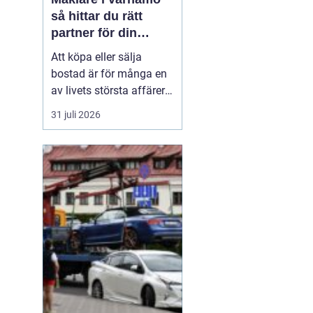
så hittar du rätt
partner för din
bostadsaffär
Att köpa eller sälja
bostad är för många en
av livets största affärer.
Valet
av mäklare
31 juli 2026
Värnamo påverkar
både
slutpris, trygghet och hur
stressig processen
upplevs. I en marknad
som rör sig snabbt, med
allt från...