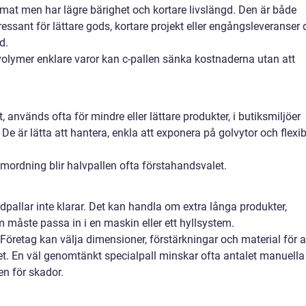
rmat men har lägre bärighet och kortare livslängd. Den är både
ntressant för lättare gods, kortare projekt eller engångsleveranser 
d.
olymer enklare varor kan c-pallen sänka kostnaderna utan att
 används ofta för mindre eller lättare produkter, i butiksmiljöer
De är lätta att hantera, enkla att exponera på golvytor och flexi
ordning blir halvpallen ofta förstahandsvalet.
dpallar inte klarar. Det kan handla om extra långa produkter,
m måste passa in i en maskin eller ett hyllsystem.
 Företag kan välja dimensioner, förstärkningar och material för a
det. En väl genomtänkt specialpall minskar ofta antalet manuella
en för skador.