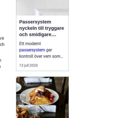
Passersystem
nyckeln till tryggare
och smidigare
iva
tillträde
Ett modernt
och
passersystem
ger
kontroll över vem som
h
får komma in i en
13 juli 2026
p
byggnad, när de får
komma in och till vilka
utrymmen. I stället för
fysiska nycklar används
ofta brickor, kort,...