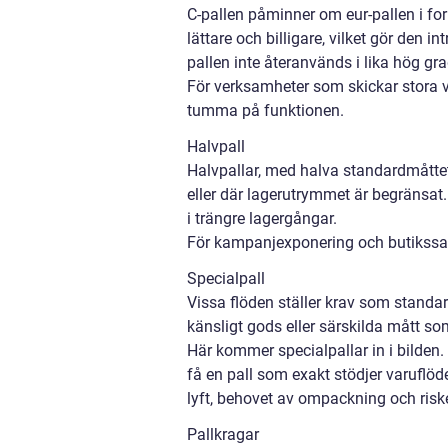
C-pallen påminner om eur-pallen i fo
lättare och billigare, vilket gör den i
pallen inte återanvänds i lika hög gra
För verksamheter som skickar stora v
tumma på funktionen.
Halvpall
Halvpallar, med halva standardmåttet,
eller där lagerutrymmet är begränsat. 
i trängre lagergångar.
För kampanjexponering och butikssam
Specialpall
Vissa flöden ställer krav som standar
känsligt gods eller särskilda mått so
Här kommer specialpallar in i bilden.
få en pall som exakt stödjer varuflö
lyft, behovet av ompackning och risk
Pallkragar