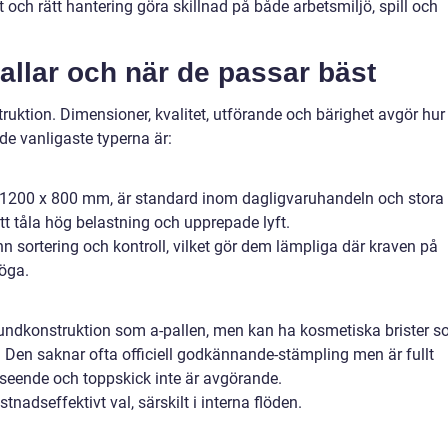
et och rätt hantering göra skillnad på både arbetsmiljö, spill och
pallar och när de passar bäst
truktion. Dimensioner, kvalitet, utförande och bärighet avgör hur
 de vanligaste typerna är:
 1200 x 800 mm, är standard inom dagligvaruhandeln och stora
att tåla hög belastning och upprepade lyft.
n sortering och kontroll, vilket gör dem lämpliga där kraven på
höga.
undkonstruktion som a-pallen, men kan ha kosmetiska brister 
. Den saknar ofta officiell godkännande-stämpling men är fullt
tseende och toppskick inte är avgörande.
tnadseffektivt val, särskilt i interna flöden.