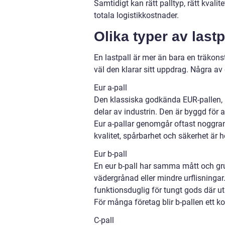
Samtidigt kan rätt palltyp, rätt kvalit
totala logistikkostnader.
Olika typer av last
En lastpall är mer än bara en träkons
väl den klarar sitt uppdrag. Några av
Eur a-pall
Den klassiska godkända EUR-pallen,
delar av industrin. Den är byggd för 
Eur a-pallar genomgår oftast noggran
kvalitet, spårbarhet och säkerhet är 
Eur b-pall
En eur b-pall har samma mått och gr
vädergrånad eller mindre urflisningar
funktionsduglig för tungt gods där u
För många företag blir b-pallen ett kos
C-pall