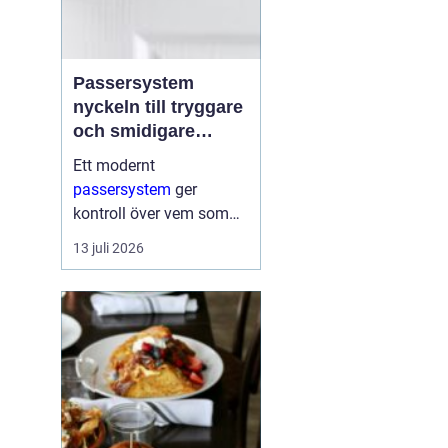
Passersystem
nyckeln till tryggare
och smidigare
tillträde
Ett modernt
passersystem
ger
kontroll över vem som
får komma in i en
13 juli 2026
byggnad, när de får
komma in och till vilka
utrymmen. I stället för
fysiska nycklar används
ofta brickor, kort,...