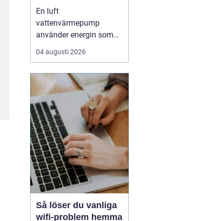
enkel uppvärmning
En luft
av huset
vattenvärmepump
använder energin som
redan finns i
04 augusti 2026
utomhusluften för att
värma upp huset och
varmvatten. Den kräver
varken borrhål eller
grävning och kan sänka
uppvärmningskostnaden
med upp till omkring
7580 % jämfört med
äldre el- eller olje...
Så löser du vanliga
wifi-problem hemma