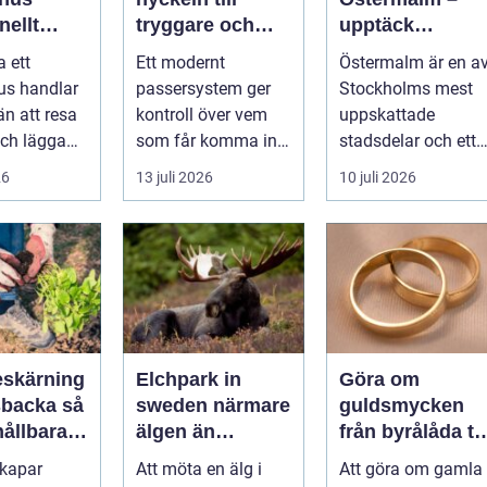
nellt
tryggare och
upptäck
k för
smidigare
matupplevelser 
a ett
Ett modernt
Östermalm är en a
a behov
tillträde
en av
us handlar
passersystem ger
Stockholms mest
Stockholms
n att resa
kontroll över vem
uppskattade
mest attraktiva
ch lägga
som får komma in i
stadsdelar och ett
stadsdelar
tt
en byggnad, när de
självklart val f&ou..
26
13 juli 2026
10 juli 2026
s är ett
får komma in oc...
skärning
Elchpark in
Göra om
backa så
sweden närmare
guldsmycken
hållbara
älgen än
från byrålåda til
ckra
någonsin
älskad favorit
skapar
Att möta en älg i
Att göra om gamla
året runt