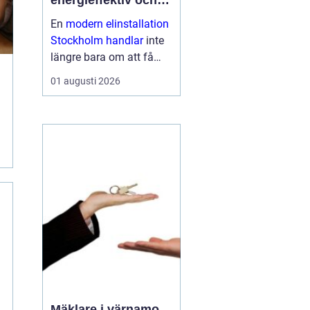
energieffektiv och
framtidssäker el i
En
modern elinstallation
företagslokaler
Stockholm handlar
inte
längre bara om att få
belysning och uttag på
01 augusti 2026
rätt plats. För företag i
huvudstadsregionen är
elen en central del av
både arbetsmiljö,
driftssäkerhet och
energikostn...
Mäklare i värnamo