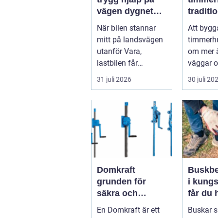
vägen dygnet
traditio
runt
hantver
När bilen stannar
Att bygg
modern
mitt på landsvägen
timmerh
utanför Vara,
om mer ä
lastbilen får
väggar o
punkteri...
ett tak. E
31 juli 2026
30 juli 20
timmerhu
lå...
Domkraft
Buskbe
grunden för
i kungs
säkra och
får du 
precisa lyft
och va
En Domkraft är ett
Buskar 
buskar 