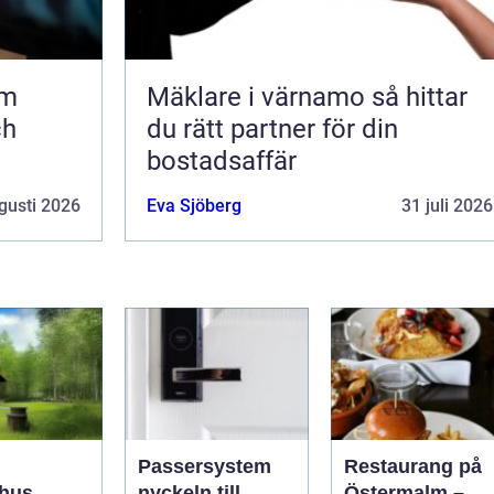
lm
Mäklare i värnamo så hittar
ch
du rätt partner för din
bostadsaffär
gusti 2026
Eva Sjöberg
31 juli 2026
Passersystem
Restaurang på
hus
nyckeln till
Östermalm –