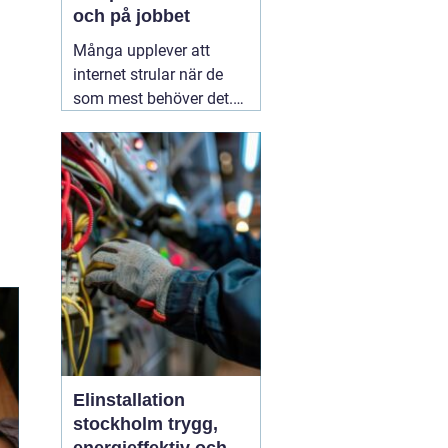
och på jobbet
Många upplever att
internet strular när de
som mest behöver det.
Sidor laddar långsamt,
videos hackar och
uppkopplingen faller
bort utan förvarning.
Ofta handlar det inte om
att internetleverantören
är dålig, utan
01 augusti
2026
Elinstallation
stockholm trygg,