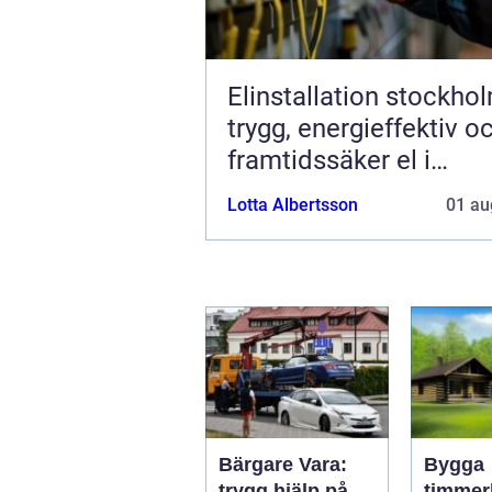
Elinstallation stockho
trygg, energieffektiv o
framtidssäker el i
företagslokaler
Lotta Albertsson
01 au
Bärgare Vara:
Bygga
trygg hjälp på
timmer