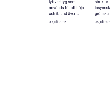
lyftverktyg som
struktur,
används för att höja
insynss
och ibland även
grönska 
positionera tunga
trädgård
09 juli 2026
06 juli 20
objekt, so...
utan ge
beskärnin