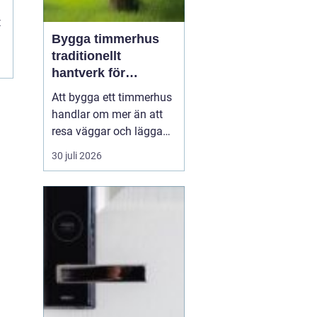
t
Bygga timmerhus
traditionellt
hantverk för
moderna behov
Att bygga ett timmerhus
handlar om mer än att
resa väggar och lägga
ett tak. Ett timmerhus är
30 juli 2026
ett långsiktigt hem,
skapat av massivt trä
som andas, åldras
vackert och ger en varm,
ombonad känsla.
Intresset ökar i takt med
att fler söker hållbara
boen...