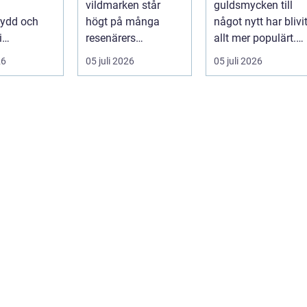
vildmarken står
guldsmycken till
kydd och
högt på många
något nytt har blivi
i
resenärers
allt mer populärt.
en, men
önskelista. Älgen är
Många har ärvda
26
05 juli 2026
05 juli 2026
nomtänkt
Skandinaviens
ringar, ...
g blir de...
ikonis...