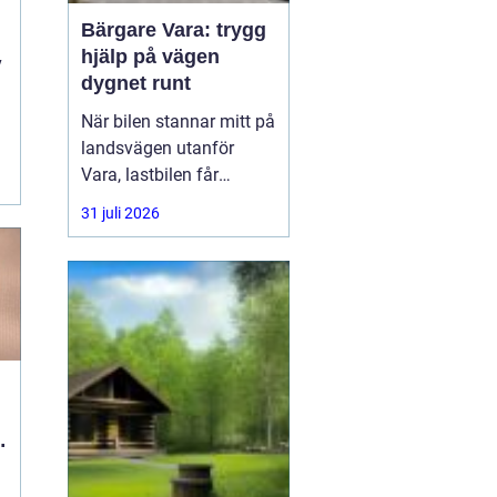
Bärgare Vara: trygg
i
hjälp på vägen
v
dygnet runt
När bilen stannar mitt på
landsvägen utanför
.
Vara, lastbilen får
punktering i
31 juli 2026
rusningstrafik eller
bussen får motorhaveri
på väg genom
Skaraborg är trygg och
snabb hjälp avgörande.
En
l