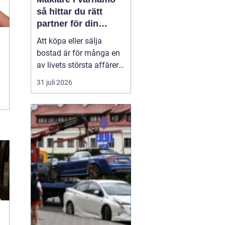
så hittar du rätt
partner för din
bostadsaffär
Att köpa eller sälja
bostad är för många en
av livets största affärer.
Valet
av mäklare
31 juli 2026
Värnamo påverkar
både
slutpris, trygghet och hur
stressig processen
upplevs. I en marknad
som rör sig snabbt, med
allt från...