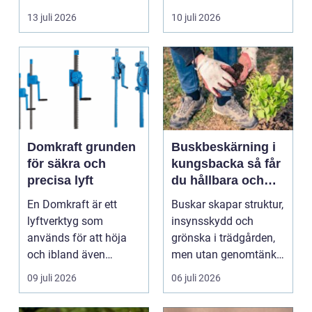
byggnad, när de får
självklart val f&ou...
13 juli 2026
10 juli 2026
komma in oc...
Domkraft grunden
Buskbeskärning i
för säkra och
kungsbacka så får
precisa lyft
du hållbara och
vackra buskar året
En Domkraft är ett
Buskar skapar struktur,
runt
lyftverktyg som
insynsskydd och
används för att höja
grönska i trädgården,
och ibland även
men utan genomtänkt
positionera tunga
beskärning blir de...
09 juli 2026
06 juli 2026
objekt, so...