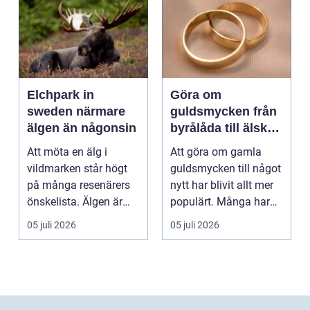
Elchpark in
Göra om
sweden närmare
guldsmycken från
älgen än någonsin
byrålåda till älskad
favorit
Att möta en älg i
Att göra om gamla
vildmarken står högt
guldsmycken till något
på många resenärers
nytt har blivit allt mer
önskelista. Älgen är
populärt. Många har
Skandinaviens ikonis...
ärvda ringar, ...
05 juli 2026
05 juli 2026