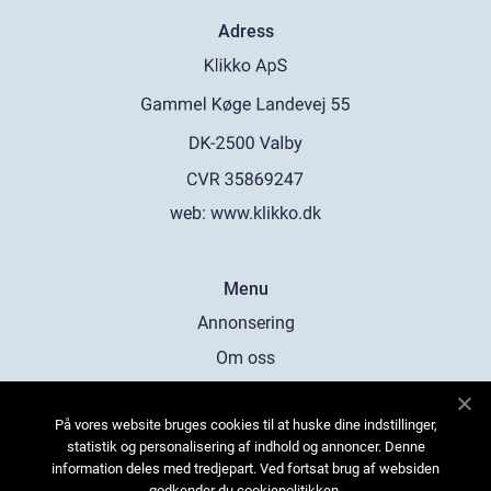
Adress
web:
www.klikko.dk
Menu
Annonsering
Om oss
Cookies
På vores website bruges cookies til at huske dine indstillinger,
Kontakta oss
statistik og personalisering af indhold og annoncer. Denne
Sitemap
information deles med tredjepart. Ved fortsat brug af websiden
godkender du cookiepolitikken.