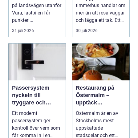
på landsvägen utanför
timmerhus handlar om
Vara, lastbilen får
mer än att resa väggar
punkteri...
och lägga ett tak. Ett
timmerhus är ett lå...
31 juli 2026
30 juli 2026
Passersystem
Restaurang på
nyckeln till
Östermalm –
tryggare och
upptäck
smidigare tillträde
matupplevelser i
Ett modernt
Östermalm är en av
en av Stockholms
passersystem ger
Stockholms mest
mest attraktiva
kontroll över vem som
uppskattade
stadsdelar
får komma in i en
stadsdelar och ett