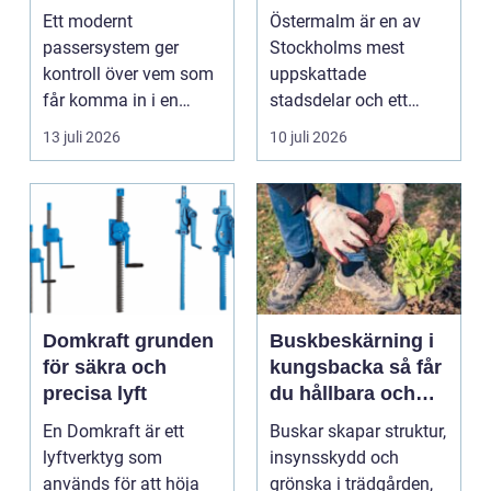
smidigare tillträde
matupplevelser i
Ett modernt
Östermalm är en av
en av Stockholms
passersystem ger
Stockholms mest
mest attraktiva
kontroll över vem som
uppskattade
stadsdelar
får komma in i en
stadsdelar och ett
byggnad, när de får
självklart val f&ou...
13 juli 2026
10 juli 2026
komma in oc...
Domkraft grunden
Buskbeskärning i
för säkra och
kungsbacka så får
precisa lyft
du hållbara och
vackra buskar året
En Domkraft är ett
Buskar skapar struktur,
runt
lyftverktyg som
insynsskydd och
används för att höja
grönska i trädgården,