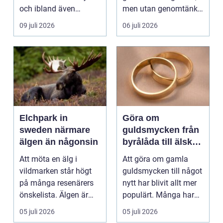
och ibland även
men utan genomtänkt
positionera tunga
beskärning blir de...
09 juli 2026
06 juli 2026
objekt, so...
Elchpark in
Göra om
sweden närmare
guldsmycken från
älgen än någonsin
byrålåda till älskad
favorit
Att möta en älg i
Att göra om gamla
vildmarken står högt
guldsmycken till något
på många resenärers
nytt har blivit allt mer
önskelista. Älgen är
populärt. Många har
Skandinaviens ikonis...
ärvda ringar, ...
05 juli 2026
05 juli 2026