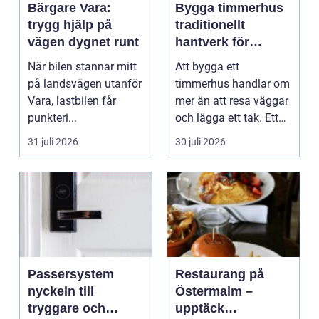
Bärgare Vara:
Bygga timmerhus
trygg hjälp på
traditionellt
vägen dygnet runt
hantverk för
moderna behov
När bilen stannar mitt
Att bygga ett
på landsvägen utanför
timmerhus handlar om
Vara, lastbilen får
mer än att resa väggar
punkteri...
och lägga ett tak. Ett
timmerhus är ett lå...
31 juli 2026
30 juli 2026
Passersystem
Restaurang på
nyckeln till
Östermalm –
tryggare och
upptäck