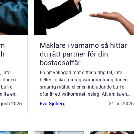
lm
Mäklare i värnamo så hittar
ch
du rätt partner för din
bostadsaffär
, inte
En bit vällagad mat sitter aldrig fel, inte
g där en
heller i olika företagssammanhang där en
 buffé
smarrig måltid eller en inbjudande buffé
nlita en
ofta är ett välkommet inslag. Att anlita en
cateringfirma är ett smidigt sät...
gusti 2026
Eva Sjöberg
31 juli 2026