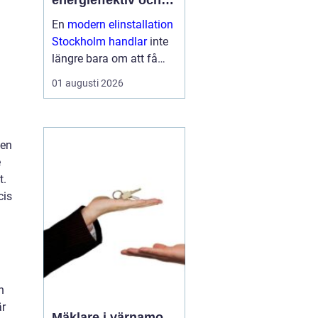
energieffektiv och
framtidssäker el i
En
modern elinstallation
företagslokaler
Stockholm handlar
inte
längre bara om att få
belysning och uttag på
01 augusti 2026
rätt plats. För företag i
huvudstadsregionen är
elen en central del av
både arbetsmiljö,
 en
driftssäkerhet och
e
energikostn...
t.
cis
n
är
Mäklare i värnamo