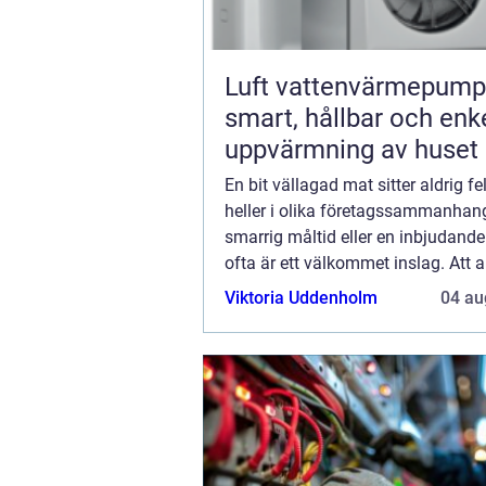
Luft vattenvärmepump
smart, hållbar och enk
uppvärmning av huset
En bit vällagad mat sitter aldrig fel
heller i olika företagssammanhan
smarrig måltid eller en inbjudande
ofta är ett välkommet inslag. Att a
cateringfirma är ett smidigt sät...
Viktoria Uddenholm
04 au