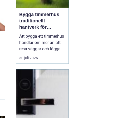
Bygga timmerhus
traditionellt
hantverk för
moderna behov
Att bygga ett timmerhus
handlar om mer än att
resa väggar och lägga
ett tak. Ett timmerhus är
30 juli 2026
ett långsiktigt hem,
skapat av massivt trä
som andas, åldras
vackert och ger en varm,
ombonad känsla.
Intresset ökar i takt med
att fler söker hållbara
boen...