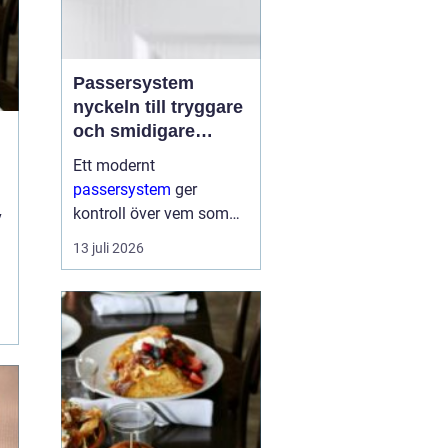
Passersystem
nyckeln till tryggare
och smidigare
tillträde
Ett modernt
passersystem
ger
i
kontroll över vem som
v
får komma in i en
13 juli 2026
byggnad, när de får
komma in och till vilka
utrymmen. I stället för
.
fysiska nycklar används
ofta brickor, kort,...