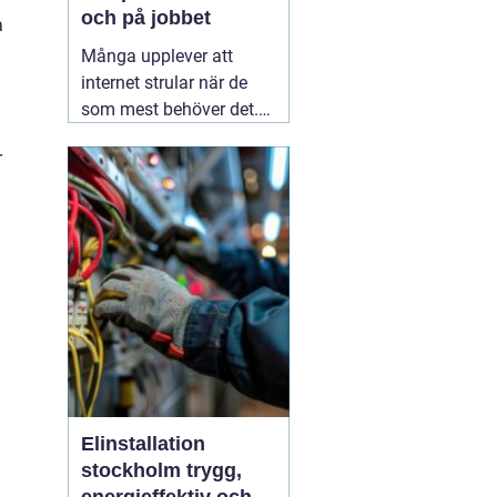
och på jobbet
a
Många upplever att
internet strular när de
som mest behöver det.
Sidor laddar långsamt,
r
videos hackar och
uppkopplingen faller
bort utan förvarning.
Ofta handlar det inte om
att internetleverantören
är dålig, utan
01 augusti
2026
Elinstallation
stockholm trygg,