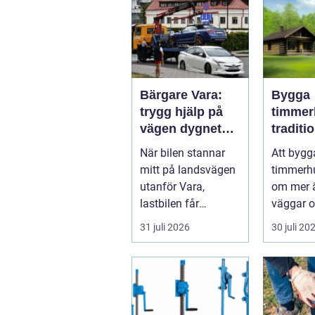
Bärgare Vara:
Bygga
trygg hjälp på
timmer
vägen dygnet
traditio
runt
hantver
När bilen stannar
Att bygg
modern
mitt på landsvägen
timmerh
utanför Vara,
om mer ä
lastbilen får
väggar o
punkteri...
ett tak. E
31 juli 2026
30 juli 20
timmerhu
lå...