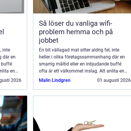
Så löser du vanliga wifi-
el
problem hemma och på
jobbet
, inte
En bit vällagad mat sitter aldrig fel, inte
g där en
heller i olika företagssammanhang där en
 buffé
smarrig måltid eller en inbjudande buffé
nlita en
ofta är ett välkommet inslag. Att anlita en
cateringfirma är ett smidigt sät...
gusti 2026
Malin Lindgren
01 augusti 2026