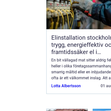
Elinstallation stockho
trygg, energieffektiv o
framtidssäker el i
företagslokaler
En bit vällagad mat sitter aldrig fel
heller i olika företagssammanhan
smarrig måltid eller en inbjudande
ofta är ett välkommet inslag. Att a
cateringfirma är ett smidigt sät...
Lotta Albertsson
01 au