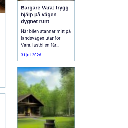
Bärgare Vara: trygg
hjälp på vägen
dygnet runt
När bilen stannar mitt på
landsvägen utanför
Vara, lastbilen får
punktering i
31 juli 2026
rusningstrafik eller
bussen får motorhaveri
på väg genom
Skaraborg är trygg och
snabb hjälp avgörande.
En