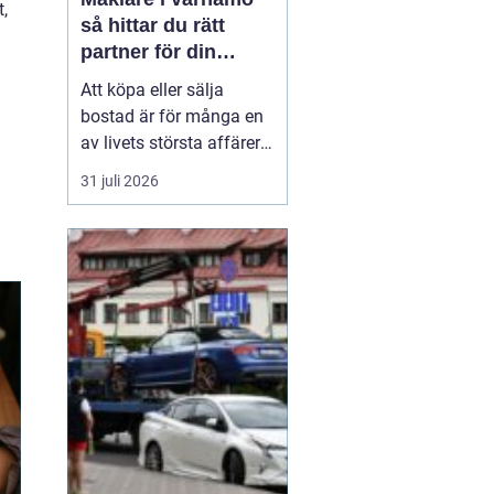
t,
så hittar du rätt
partner för din
bostadsaffär
Att köpa eller sälja
bostad är för många en
av livets största affärer.
Valet
av mäklare
31 juli 2026
Värnamo påverkar
både
slutpris, trygghet och hur
stressig processen
upplevs. I en marknad
som rör sig snabbt, med
allt från...