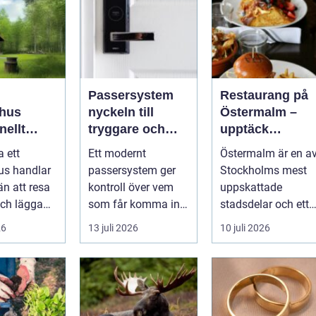
Passersystem
Restaurang på
hus
nyckeln till
Östermalm –
nellt
tryggare och
upptäck
k för
smidigare
matupplevelser 
a ett
Ett modernt
Östermalm är en a
a behov
tillträde
en av
us handlar
passersystem ger
Stockholms mest
Stockholms
n att resa
kontroll över vem
uppskattade
mest attraktiva
ch lägga
som får komma in i
stadsdelar och ett
stadsdelar
tt
en byggnad, när de
självklart val f&ou..
26
13 juli 2026
10 juli 2026
s är ett
får komma in oc...