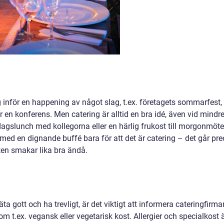
ng inför en happening av något slag, t.ex. företagets sommarfest,
 en konferens. Men catering är alltid en bra idé, även vid mindr
agslunch med kollegorna eller en härlig frukost till morgonmöte
t med en dignande buffé bara för att det är catering – det går pre
ten smakar lika bra ändå.
ta gott och ha trevligt, är det viktigt att informera cateringfirma
om t.ex. vegansk eller vegetarisk kost. Allergier och specialkost 