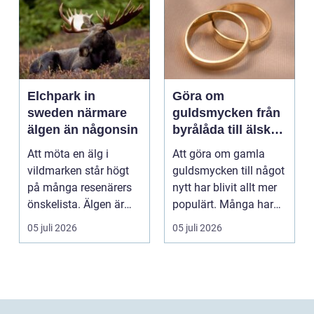
Elchpark in
Göra om
sweden närmare
guldsmycken från
älgen än någonsin
byrålåda till älskad
favorit
Att möta en älg i
Att göra om gamla
vildmarken står högt
guldsmycken till något
på många resenärers
nytt har blivit allt mer
önskelista. Älgen är
populärt. Många har
Skandinaviens ikonis...
ärvda ringar, ...
05 juli 2026
05 juli 2026