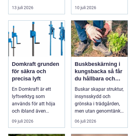
byggnad, när de får
självklart val f&ou...
13 juli 2026
10 juli 2026
komma in oc...
Domkraft grunden
Buskbeskärning i
för säkra och
kungsbacka så får
precisa lyft
du hållbara och
vackra buskar året
En Domkraft är ett
Buskar skapar struktur,
runt
lyftverktyg som
insynsskydd och
används för att höja
grönska i trädgården,
och ibland även
men utan genomtänkt
positionera tunga
beskärning blir de...
09 juli 2026
06 juli 2026
objekt, so...