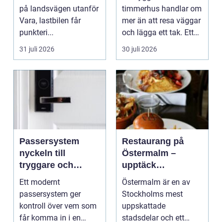
på landsvägen utanför
timmerhus handlar om
Vara, lastbilen får
mer än att resa väggar
punkteri...
och lägga ett tak. Ett
timmerhus är ett lå...
31 juli 2026
30 juli 2026
Passersystem
Restaurang på
nyckeln till
Östermalm –
tryggare och
upptäck
smidigare tillträde
matupplevelser i
Ett modernt
Östermalm är en av
en av Stockholms
passersystem ger
Stockholms mest
mest attraktiva
kontroll över vem som
uppskattade
stadsdelar
får komma in i en
stadsdelar och ett