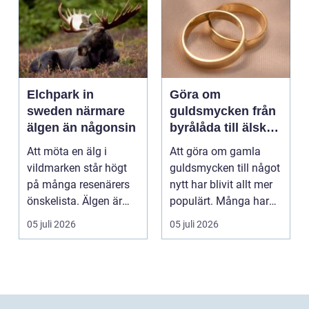
Elchpark in
Göra om
sweden närmare
guldsmycken från
älgen än någonsin
byrålåda till älskad
favorit
Att möta en älg i
Att göra om gamla
vildmarken står högt
guldsmycken till något
på många resenärers
nytt har blivit allt mer
önskelista. Älgen är
populärt. Många har
Skandinaviens ikonis...
ärvda ringar, ...
05 juli 2026
05 juli 2026