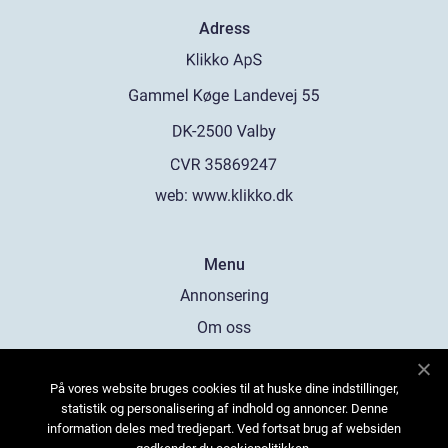
Adress
web:
www.klikko.dk
Menu
Annonsering
Om oss
Cookies
På vores website bruges cookies til at huske dine indstillinger,
Kontakta oss
statistik og personalisering af indhold og annoncer. Denne
Sitemap
information deles med tredjepart. Ved fortsat brug af websiden