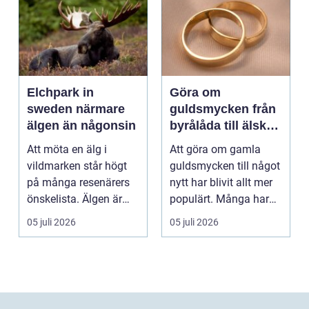
Elchpark in
Göra om
sweden närmare
guldsmycken från
älgen än någonsin
byrålåda till älskad
favorit
Att möta en älg i
Att göra om gamla
vildmarken står högt
guldsmycken till något
på många resenärers
nytt har blivit allt mer
önskelista. Älgen är
populärt. Många har
Skandinaviens ikonis...
ärvda ringar, ...
05 juli 2026
05 juli 2026