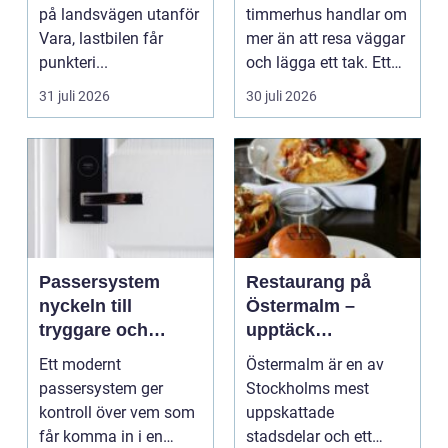
på landsvägen utanför
timmerhus handlar om
Vara, lastbilen får
mer än att resa väggar
punkteri...
och lägga ett tak. Ett
timmerhus är ett lå...
31 juli 2026
30 juli 2026
Passersystem
Restaurang på
nyckeln till
Östermalm –
tryggare och
upptäck
smidigare tillträde
matupplevelser i
Ett modernt
Östermalm är en av
en av Stockholms
passersystem ger
Stockholms mest
mest attraktiva
kontroll över vem som
uppskattade
stadsdelar
får komma in i en
stadsdelar och ett