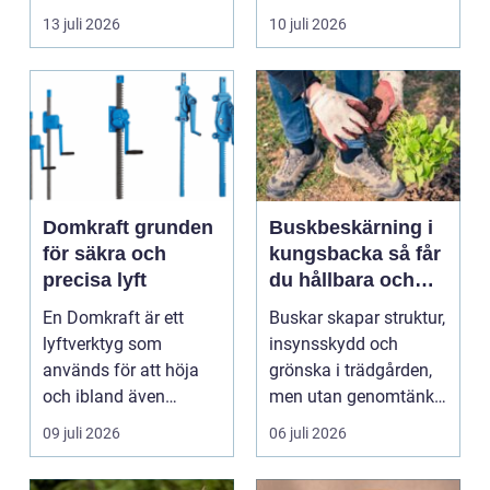
byggnad, när de får
självklart val f&ou...
13 juli 2026
10 juli 2026
komma in oc...
Domkraft grunden
Buskbeskärning i
för säkra och
kungsbacka så får
precisa lyft
du hållbara och
vackra buskar året
En Domkraft är ett
Buskar skapar struktur,
runt
lyftverktyg som
insynsskydd och
används för att höja
grönska i trädgården,
och ibland även
men utan genomtänkt
positionera tunga
beskärning blir de...
09 juli 2026
06 juli 2026
objekt, so...