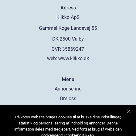
Adress
web:
www.klikko.dk
Menu
Annonsering
Om oss
Cookies
På vores website bruges cookies til at huske dine indstillinger,
Kontakta oss
statistik og personalisering af indhold og annoncer. Denne
Sitemap
information deles med tredjepart. Ved fortsat brug af websiden
godkender du cookiepolitikken.