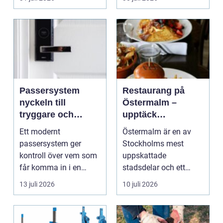
Passersystem
Restaurang på
nyckeln till
Östermalm –
tryggare och
upptäck
smidigare tillträde
matupplevelser i
Ett modernt
Östermalm är en av
en av Stockholms
passersystem ger
Stockholms mest
mest attraktiva
kontroll över vem som
uppskattade
stadsdelar
får komma in i en
stadsdelar och ett
byggnad, när de får
självklart val f&ou...
13 juli 2026
10 juli 2026
komma in oc...