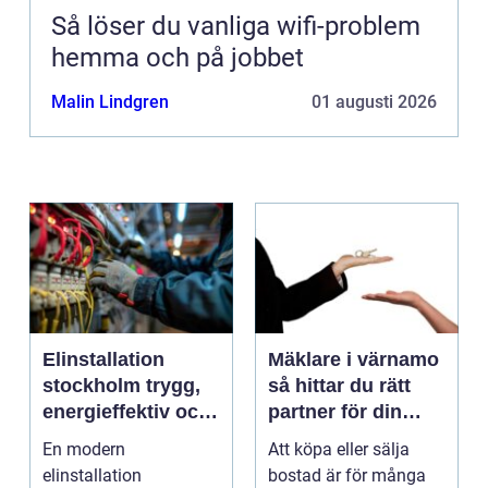
Så löser du vanliga wifi-problem
hemma och på jobbet
Malin Lindgren
01 augusti 2026
Elinstallation
Mäklare i värnamo
stockholm trygg,
så hittar du rätt
energieffektiv och
partner för din
framtidssäker el i
bostadsaffär
En modern
Att köpa eller sälja
företagslokaler
elinstallation
bostad är för många