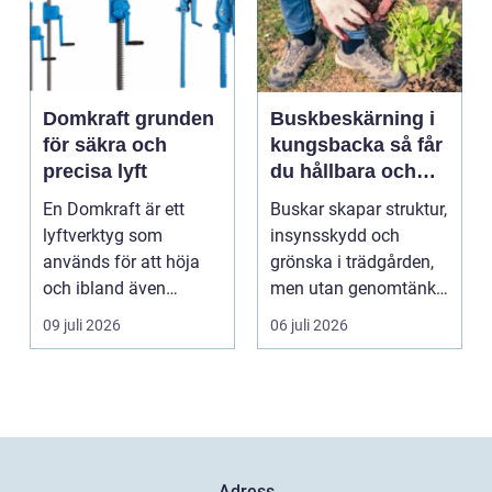
Domkraft grunden
Buskbeskärning i
för säkra och
kungsbacka så får
precisa lyft
du hållbara och
vackra buskar året
En Domkraft är ett
Buskar skapar struktur,
runt
lyftverktyg som
insynsskydd och
används för att höja
grönska i trädgården,
och ibland även
men utan genomtänkt
positionera tunga
beskärning blir de...
09 juli 2026
06 juli 2026
objekt, so...
Adress