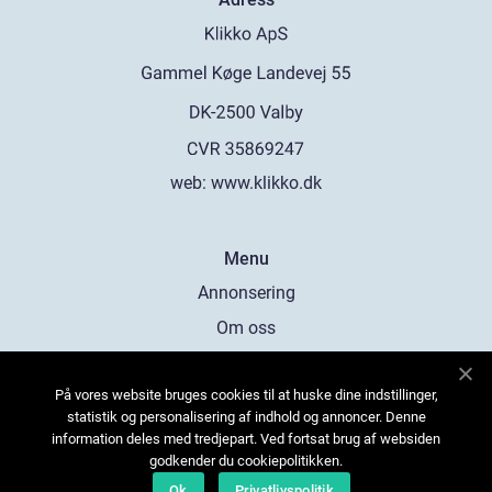
web:
www.klikko.dk
Menu
Annonsering
Om oss
Cookies
På vores website bruges cookies til at huske dine indstillinger,
Kontakta oss
statistik og personalisering af indhold og annoncer. Denne
Sitemap
information deles med tredjepart. Ved fortsat brug af websiden
godkender du cookiepolitikken.
Ok
Privatlivspolitik