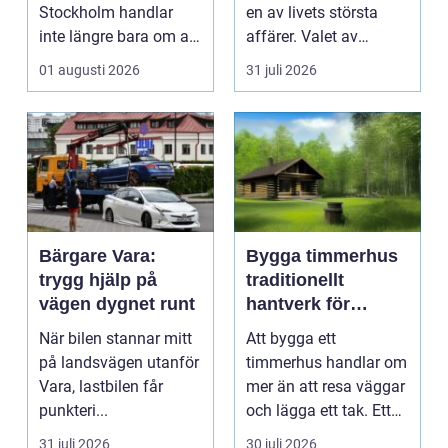
Stockholm handlar
en av livets största
inte längre bara om att
affärer. Valet av
få belysning och uttag
mäklare Värnamo
01 augusti 2026
31 juli 2026
på rätt pl...
påve...
Bärgare Vara:
Bygga timmerhus
trygg hjälp på
traditionellt
vägen dygnet runt
hantverk för
moderna behov
När bilen stannar mitt
Att bygga ett
på landsvägen utanför
timmerhus handlar om
Vara, lastbilen får
mer än att resa väggar
punkteri...
och lägga ett tak. Ett
timmerhus är ett lå...
31 juli 2026
30 juli 2026