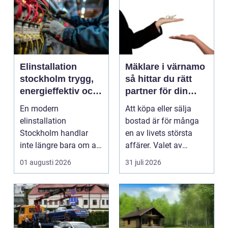
Elinstallation
Mäklare i värnamo
stockholm trygg,
så hittar du rätt
energieffektiv och
partner för din
framtidssäker el i
bostadsaffär
En modern
Att köpa eller sälja
företagslokaler
elinstallation
bostad är för många
Stockholm handlar
en av livets största
inte längre bara om att
affärer. Valet av
få belysning och uttag
mäklare Värnamo
01 augusti 2026
31 juli 2026
på rätt pl...
påve...