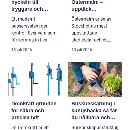
nyckeln till
Östermalm –
tryggare och
upptäck
smidigare tillträde
matupplevelser i
Ett modernt
Östermalm är en av
en av Stockholms
passersystem ger
Stockholms mest
mest attraktiva
kontroll över vem som
uppskattade
stadsdelar
får komma in i en
stadsdelar och ett
byggnad, när de får
självklart val f&ou...
13 juli 2026
10 juli 2026
komma in oc...
Domkraft grunden
Buskbeskärning i
för säkra och
kungsbacka så får
precisa lyft
du hållbara och
vackra buskar året
En Domkraft är ett
Buskar skapar struktur,