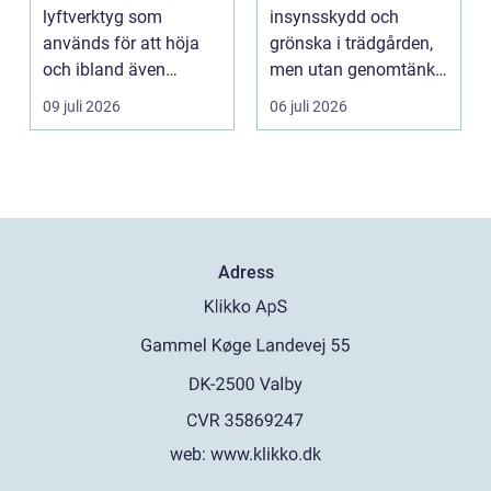
runt
lyftverktyg som
insynsskydd och
används för att höja
grönska i trädgården,
och ibland även
men utan genomtänkt
positionera tunga
beskärning blir de...
09 juli 2026
06 juli 2026
objekt, so...
Adress
web:
www.klikko.dk