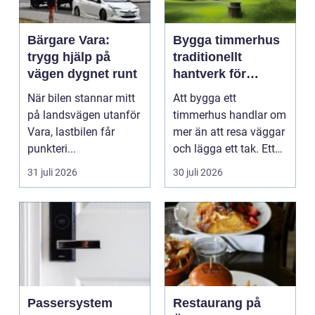
Bärgare Vara:
Bygga timmerhus
trygg hjälp på
traditionellt
vägen dygnet runt
hantverk för
moderna behov
När bilen stannar mitt
Att bygga ett
på landsvägen utanför
timmerhus handlar om
Vara, lastbilen får
mer än att resa väggar
punkteri...
och lägga ett tak. Ett
timmerhus är ett lå...
31 juli 2026
30 juli 2026
Passersystem
Restaurang på