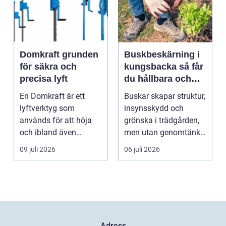
Domkraft grunden
Buskbeskärning i
för säkra och
kungsbacka så får
precisa lyft
du hållbara och
vackra buskar året
En Domkraft är ett
Buskar skapar struktur,
runt
lyftverktyg som
insynsskydd och
används för att höja
grönska i trädgården,
och ibland även
men utan genomtänkt
positionera tunga
beskärning blir de...
09 juli 2026
06 juli 2026
objekt, so...
Adress