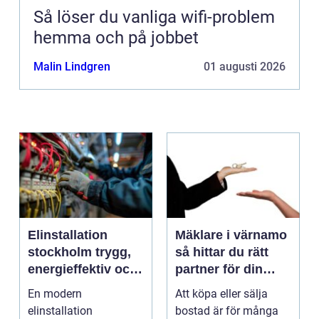
Så löser du vanliga wifi-problem
hemma och på jobbet
Malin Lindgren
01 augusti 2026
Elinstallation
Mäklare i värnamo
stockholm trygg,
så hittar du rätt
energieffektiv och
partner för din
framtidssäker el i
bostadsaffär
En modern
Att köpa eller sälja
företagslokaler
elinstallation
bostad är för många