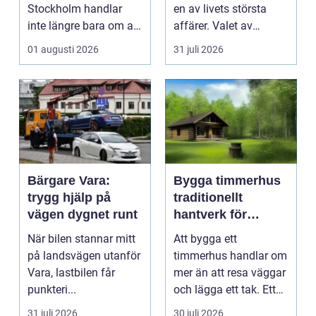
Stockholm handlar
en av livets största
inte längre bara om att
affärer. Valet av
få belysning och uttag
mäklare Värnamo
01 augusti 2026
31 juli 2026
på rätt pl...
påve...
Bärgare Vara:
Bygga timmerhus
trygg hjälp på
traditionellt
vägen dygnet runt
hantverk för
moderna behov
När bilen stannar mitt
Att bygga ett
på landsvägen utanför
timmerhus handlar om
Vara, lastbilen får
mer än att resa väggar
punkteri...
och lägga ett tak. Ett
timmerhus är ett lå...
31 juli 2026
30 juli 2026