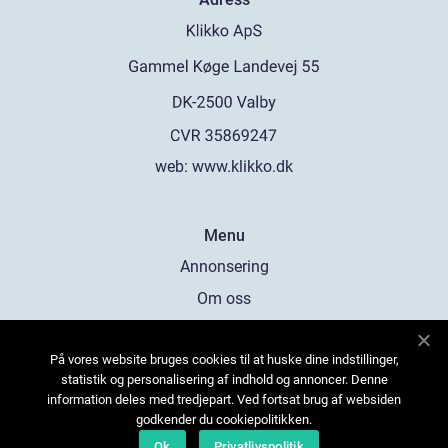
web:
www.klikko.dk
Menu
Annonsering
Om oss
Cookies
På vores website bruges cookies til at huske dine indstillinger,
Kontakta oss
statistik og personalisering af indhold og annoncer. Denne
Sitemap
information deles med tredjepart. Ved fortsat brug af websiden
godkender du cookiepolitikken.
Ok
Privatlivspolitik