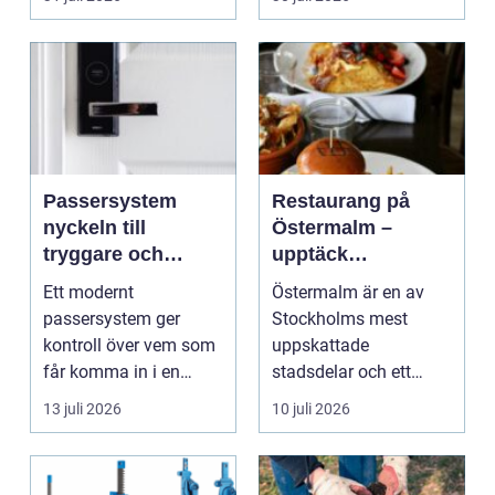
Passersystem
Restaurang på
nyckeln till
Östermalm –
tryggare och
upptäck
smidigare tillträde
matupplevelser i
Ett modernt
Östermalm är en av
en av Stockholms
passersystem ger
Stockholms mest
mest attraktiva
kontroll över vem som
uppskattade
stadsdelar
får komma in i en
stadsdelar och ett
byggnad, när de får
självklart val f&ou...
13 juli 2026
10 juli 2026
komma in oc...