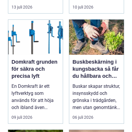
byggnad, när de får
självklart val f&ou...
13 juli 2026
10 juli 2026
komma in oc...
Domkraft grunden
Buskbeskärning i
för säkra och
kungsbacka så får
precisa lyft
du hållbara och
vackra buskar året
En Domkraft är ett
Buskar skapar struktur,
runt
lyftverktyg som
insynsskydd och
används för att höja
grönska i trädgården,
och ibland även
men utan genomtänkt
positionera tunga
beskärning blir de...
09 juli 2026
06 juli 2026
objekt, so...