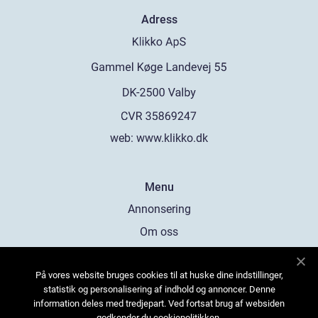
Adress
web:
www.klikko.dk
Menu
Annonsering
Om oss
Cookies
På vores website bruges cookies til at huske dine indstillinger,
Kontakta oss
statistik og personalisering af indhold og annoncer. Denne
Sitemap
information deles med tredjepart. Ved fortsat brug af websiden
godkender du cookiepolitikken.