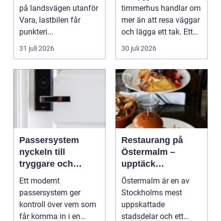
på landsvägen utanför
timmerhus handlar om
Vara, lastbilen får
mer än att resa väggar
punkteri...
och lägga ett tak. Ett
timmerhus är ett lå...
31 juli 2026
30 juli 2026
Passersystem
Restaurang på
nyckeln till
Östermalm –
tryggare och
upptäck
smidigare tillträde
matupplevelser i
Ett modernt
Östermalm är en av
en av Stockholms
passersystem ger
Stockholms mest
mest attraktiva
kontroll över vem som
uppskattade
stadsdelar
får komma in i en
stadsdelar och ett