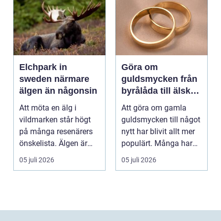
Elchpark in
Göra om
sweden närmare
guldsmycken från
älgen än någonsin
byrålåda till älskad
favorit
Att möta en älg i
Att göra om gamla
vildmarken står högt
guldsmycken till något
på många resenärers
nytt har blivit allt mer
önskelista. Älgen är
populärt. Många har
Skandinaviens ikonis...
ärvda ringar, ...
05 juli 2026
05 juli 2026