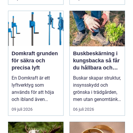
komma in oc...
Domkraft grunden
Buskbeskärning i
för säkra och
kungsbacka så får
precisa lyft
du hållbara och
vackra buskar året
En Domkraft är ett
Buskar skapar struktur,
runt
lyftverktyg som
insynsskydd och
används för att höja
grönska i trädgården,
och ibland även
men utan genomtänkt
positionera tunga
beskärning blir de...
09 juli 2026
06 juli 2026
objekt, so...