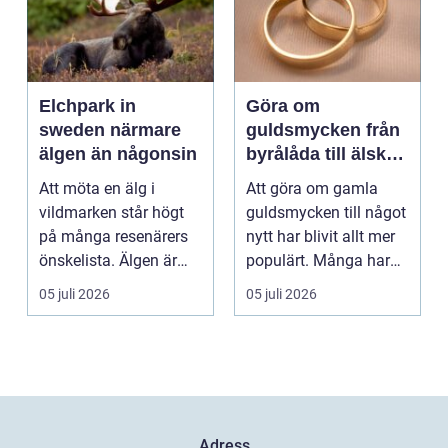
Elchpark in
Göra om
sweden närmare
guldsmycken från
älgen än någonsin
byrålåda till älskad
favorit
Att möta en älg i
Att göra om gamla
vildmarken står högt
guldsmycken till något
på många resenärers
nytt har blivit allt mer
önskelista. Älgen är
populärt. Många har
Skandinaviens ikonis...
ärvda ringar, ...
05 juli 2026
05 juli 2026
Adress