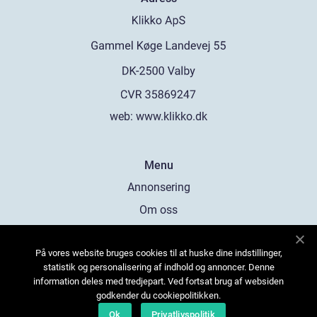
web:
www.klikko.dk
Menu
Annonsering
Om oss
Cookies
På vores website bruges cookies til at huske dine indstillinger,
Kontakta oss
statistik og personalisering af indhold og annoncer. Denne
Sitemap
information deles med tredjepart. Ved fortsat brug af websiden
godkender du cookiepolitikken.
Ok
Privatlivspolitik