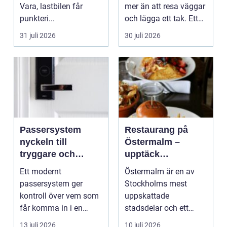
Vara, lastbilen får
mer än att resa väggar
punkteri...
och lägga ett tak. Ett
timmerhus är ett lå...
31 juli 2026
30 juli 2026
Passersystem
Restaurang på
nyckeln till
Östermalm –
tryggare och
upptäck
smidigare tillträde
matupplevelser i
Ett modernt
Östermalm är en av
en av Stockholms
passersystem ger
Stockholms mest
mest attraktiva
kontroll över vem som
uppskattade
stadsdelar
får komma in i en
stadsdelar och ett
byggnad, när de får
självklart val f&ou...
13 juli 2026
10 juli 2026