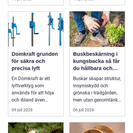
komma in oc...
Domkraft grunden
Buskbeskärning i
för säkra och
kungsbacka så får
precisa lyft
du hållbara och
vackra buskar året
En Domkraft är ett
Buskar skapar struktur,
runt
lyftverktyg som
insynsskydd och
används för att höja
grönska i trädgården,
och ibland även
men utan genomtänkt
positionera tunga
beskärning blir de...
09 juli 2026
06 juli 2026
objekt, so...