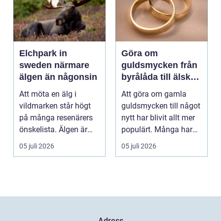
Elchpark in
Göra om
sweden närmare
guldsmycken från
älgen än någonsin
byrålåda till älskad
favorit
Att möta en älg i
Att göra om gamla
vildmarken står högt
guldsmycken till något
på många resenärers
nytt har blivit allt mer
önskelista. Älgen är
populärt. Många har
Skandinaviens ikonis...
ärvda ringar, ...
05 juli 2026
05 juli 2026
Adress