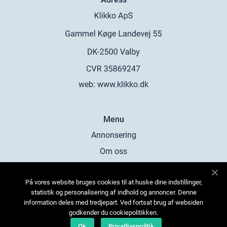
web:
www.klikko.dk
Menu
Annonsering
Om oss
Cookies
På vores website bruges cookies til at huske dine indstillinger,
Kontakta oss
statistik og personalisering af indhold og annoncer. Denne
Sitemap
information deles med tredjepart. Ved fortsat brug af websiden
godkender du cookiepolitikken.
Ok
Privatlivspolitik