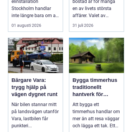
elinstallation
bostad är för många
Stockholm handlar
en av livets största
inte längre bara om att
affärer. Valet av
få belysning och uttag
mäklare Värnamo
01 augusti 2026
31 juli 2026
på rätt pl...
påve...
Bärgare Vara:
Bygga timmerhus
trygg hjälp på
traditionellt
vägen dygnet runt
hantverk för
moderna behov
När bilen stannar mitt
Att bygga ett
på landsvägen utanför
timmerhus handlar om
Vara, lastbilen får
mer än att resa väggar
punkteri...
och lägga ett tak. Ett