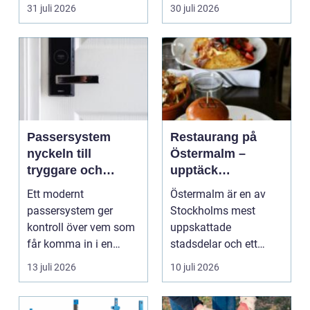
timmerhus är ett lå...
31 juli 2026
30 juli 2026
Passersystem
Restaurang på
nyckeln till
Östermalm –
tryggare och
upptäck
smidigare tillträde
matupplevelser i
Ett modernt
Östermalm är en av
en av Stockholms
passersystem ger
Stockholms mest
mest attraktiva
kontroll över vem som
uppskattade
stadsdelar
får komma in i en
stadsdelar och ett
byggnad, när de får
självklart val f&ou...
13 juli 2026
10 juli 2026
komma in oc...