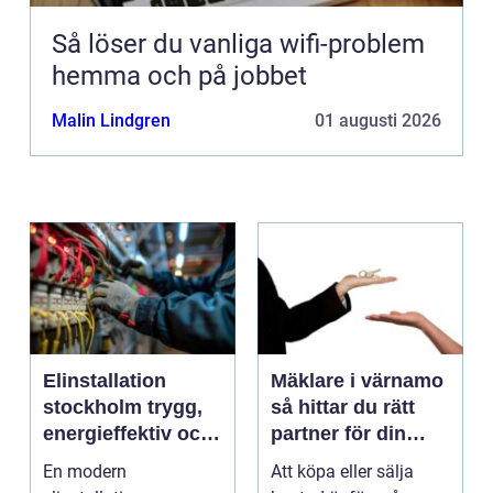
Så löser du vanliga wifi-problem
hemma och på jobbet
Malin Lindgren
01 augusti 2026
Elinstallation
Mäklare i värnamo
stockholm trygg,
så hittar du rätt
energieffektiv och
partner för din
framtidssäker el i
bostadsaffär
En modern
Att köpa eller sälja
företagslokaler