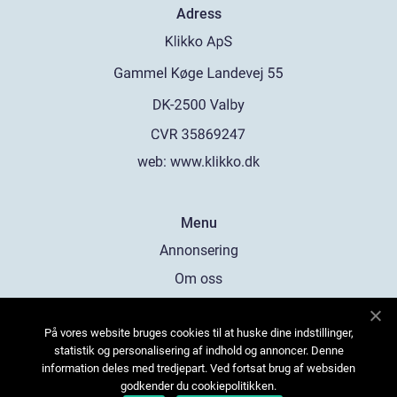
Adress
web:
www.klikko.dk
Menu
Annonsering
Om oss
Cookies
På vores website bruges cookies til at huske dine indstillinger,
Kontakta oss
statistik og personalisering af indhold og annoncer. Denne
Sitemap
information deles med tredjepart. Ved fortsat brug af websiden
godkender du cookiepolitikken.