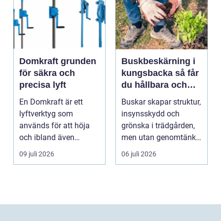
Domkraft grunden
Buskbeskärning i
för säkra och
kungsbacka så får
precisa lyft
du hållbara och
vackra buskar året
En Domkraft är ett
Buskar skapar struktur,
runt
lyftverktyg som
insynsskydd och
används för att höja
grönska i trädgården,
och ibland även
men utan genomtänkt
positionera tunga
beskärning blir de...
09 juli 2026
06 juli 2026
objekt, so...