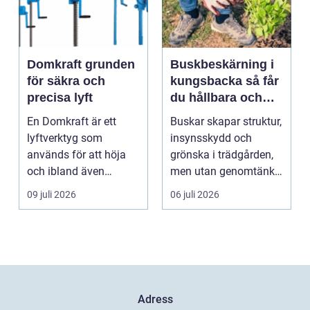
Domkraft grunden
Buskbeskärning i
för säkra och
kungsbacka så får
precisa lyft
du hållbara och
vackra buskar året
En Domkraft är ett
Buskar skapar struktur,
runt
lyftverktyg som
insynsskydd och
används för att höja
grönska i trädgården,
och ibland även
men utan genomtänkt
positionera tunga
beskärning blir de...
09 juli 2026
06 juli 2026
objekt, so...
Adress