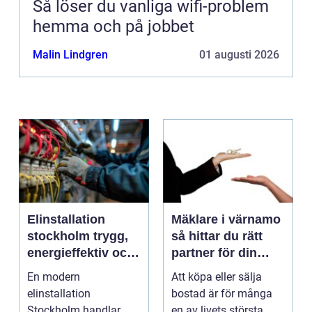
Så löser du vanliga wifi-problem
hemma och på jobbet
Malin Lindgren
01 augusti 2026
Elinstallation
Mäklare i värnamo
stockholm trygg,
så hittar du rätt
energieffektiv och
partner för din
framtidssäker el i
bostadsaffär
En modern
Att köpa eller sälja
företagslokaler
elinstallation
bostad är för många
Stockholm handlar
en av livets största