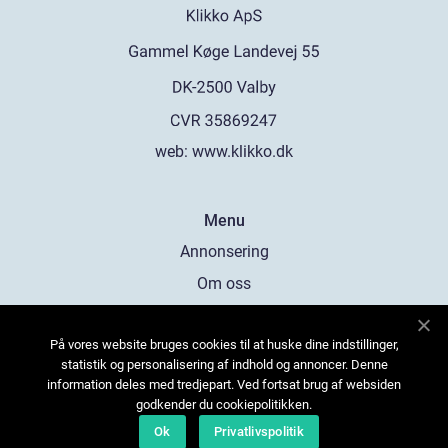
web:
www.klikko.dk
Menu
Annonsering
Om oss
Cookies
På vores website bruges cookies til at huske dine indstillinger,
Kontakta oss
statistik og personalisering af indhold og annoncer. Denne
Sitemap
information deles med tredjepart. Ved fortsat brug af websiden
godkender du cookiepolitikken.
Ok
Privatlivspolitik