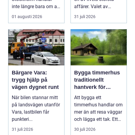
inte längre bara om att
affärer. Valet av
få belysning och uttag
mäklare Värnamo
01 augusti 2026
31 juli 2026
på rätt pl...
påve...
Bärgare Vara:
Bygga timmerhus
trygg hjälp på
traditionellt
vägen dygnet runt
hantverk för
moderna behov
När bilen stannar mitt
Att bygga ett
på landsvägen utanför
timmerhus handlar om
Vara, lastbilen får
mer än att resa väggar
punkteri...
och lägga ett tak. Ett
timmerhus är ett lå...
31 juli 2026
30 juli 2026