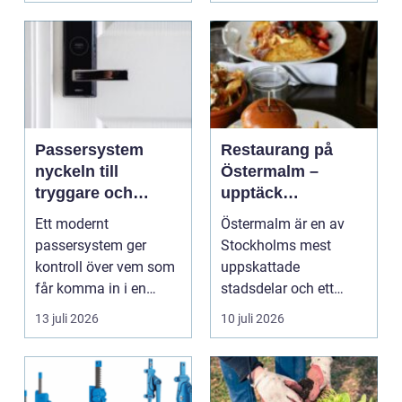
Passersystem
Restaurang på
nyckeln till
Östermalm –
tryggare och
upptäck
smidigare tillträde
matupplevelser i
Ett modernt
Östermalm är en av
en av Stockholms
passersystem ger
Stockholms mest
mest attraktiva
kontroll över vem som
uppskattade
stadsdelar
får komma in i en
stadsdelar och ett
byggnad, när de får
självklart val f&ou...
13 juli 2026
10 juli 2026
komma in oc...