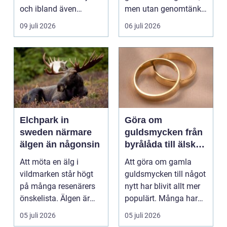
och ibland även
men utan genomtänkt
positionera tunga
beskärning blir de...
09 juli 2026
06 juli 2026
objekt, so...
Elchpark in
Göra om
sweden närmare
guldsmycken från
älgen än någonsin
byrålåda till älskad
favorit
Att möta en älg i
Att göra om gamla
vildmarken står högt
guldsmycken till något
på många resenärers
nytt har blivit allt mer
önskelista. Älgen är
populärt. Många har
Skandinaviens ikonis...
ärvda ringar, ...
05 juli 2026
05 juli 2026