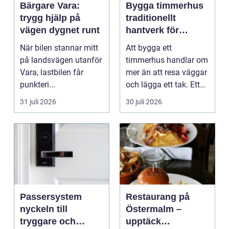
Bärgare Vara:
Bygga timmerhus
trygg hjälp på
traditionellt
vägen dygnet runt
hantverk för
moderna behov
När bilen stannar mitt
Att bygga ett
på landsvägen utanför
timmerhus handlar om
Vara, lastbilen får
mer än att resa väggar
punkteri...
och lägga ett tak. Ett
timmerhus är ett lå...
31 juli 2026
30 juli 2026
Passersystem
Restaurang på
nyckeln till
Östermalm –
tryggare och
upptäck