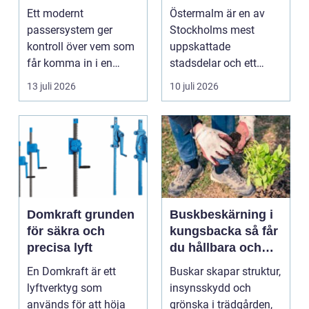
smidigare tillträde
matupplevelser i
Ett modernt
Östermalm är en av
en av Stockholms
passersystem ger
Stockholms mest
mest attraktiva
kontroll över vem som
uppskattade
stadsdelar
får komma in i en
stadsdelar och ett
byggnad, när de får
självklart val f&ou...
13 juli 2026
10 juli 2026
komma in oc...
Domkraft grunden
Buskbeskärning i
för säkra och
kungsbacka så får
precisa lyft
du hållbara och
vackra buskar året
En Domkraft är ett
Buskar skapar struktur,
runt
lyftverktyg som
insynsskydd och
används för att höja
grönska i trädgården,