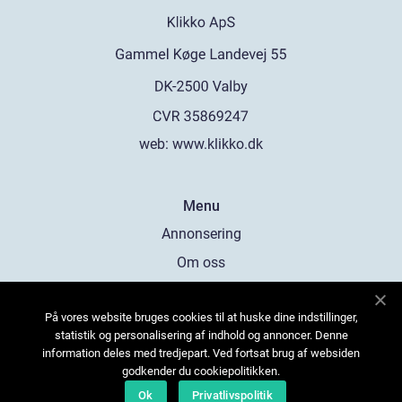
web:
www.klikko.dk
Menu
Annonsering
Om oss
Cookies
På vores website bruges cookies til at huske dine indstillinger,
Kontakta oss
statistik og personalisering af indhold og annoncer. Denne
Sitemap
information deles med tredjepart. Ved fortsat brug af websiden
godkender du cookiepolitikken.
Ok
Privatlivspolitik