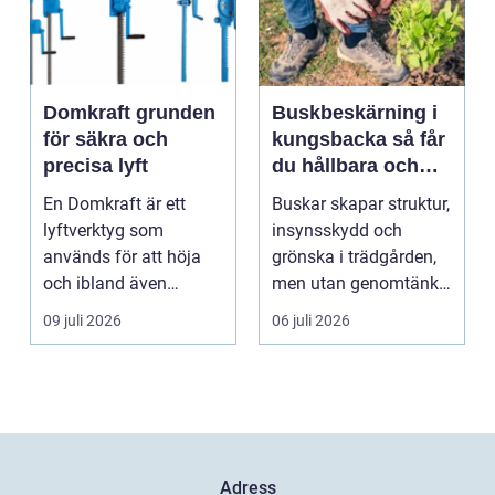
Domkraft grunden
Buskbeskärning i
för säkra och
kungsbacka så får
precisa lyft
du hållbara och
vackra buskar året
En Domkraft är ett
Buskar skapar struktur,
runt
lyftverktyg som
insynsskydd och
används för att höja
grönska i trädgården,
och ibland även
men utan genomtänkt
positionera tunga
beskärning blir de...
09 juli 2026
06 juli 2026
objekt, so...
Adress