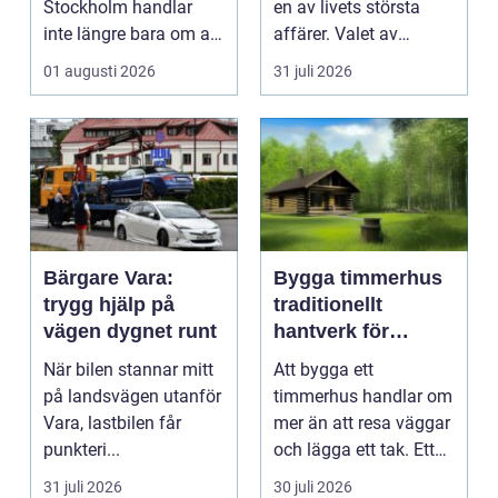
Stockholm handlar
en av livets största
inte längre bara om att
affärer. Valet av
få belysning och uttag
mäklare Värnamo
01 augusti 2026
31 juli 2026
på rätt pl...
påve...
Bärgare Vara:
Bygga timmerhus
trygg hjälp på
traditionellt
vägen dygnet runt
hantverk för
moderna behov
När bilen stannar mitt
Att bygga ett
på landsvägen utanför
timmerhus handlar om
Vara, lastbilen får
mer än att resa väggar
punkteri...
och lägga ett tak. Ett
timmerhus är ett lå...
31 juli 2026
30 juli 2026