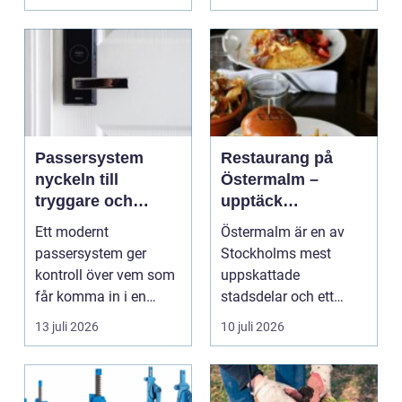
Passersystem
Restaurang på
nyckeln till
Östermalm –
tryggare och
upptäck
smidigare tillträde
matupplevelser i
Ett modernt
Östermalm är en av
en av Stockholms
passersystem ger
Stockholms mest
mest attraktiva
kontroll över vem som
uppskattade
stadsdelar
får komma in i en
stadsdelar och ett
byggnad, när de får
självklart val f&ou...
13 juli 2026
10 juli 2026
komma in oc...