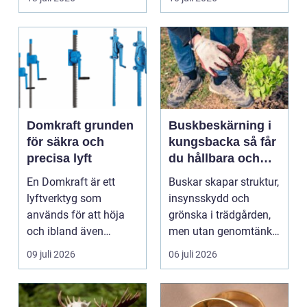
komma in oc...
Domkraft grunden
Buskbeskärning i
för säkra och
kungsbacka så får
precisa lyft
du hållbara och
vackra buskar året
En Domkraft är ett
Buskar skapar struktur,
runt
lyftverktyg som
insynsskydd och
används för att höja
grönska i trädgården,
och ibland även
men utan genomtänkt
positionera tunga
beskärning blir de...
09 juli 2026
06 juli 2026
objekt, so...