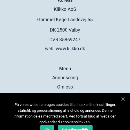
Adress
web:
www.klikko.dk
Menu
Annonsering
Om oss
Cookies
På vores website bruges cookies til at huske dine indstillinger,
Kontakta oss
statistik og personalisering af indhold og annoncer. Denne
Sitemap
information deles med tredjepart. Ved fortsat brug af websiden
godkender du cookiepolitikken.
Ok
Privatlivspolitik