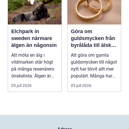
Elchpark in
Göra om
sweden närmare
guldsmycken från
älgen än någonsin
byrålåda till älskad
favorit
Att möta en älg i
Att göra om gamla
vildmarken står högt
guldsmycken till något
på många resenärers
nytt har blivit allt mer
önskelista. Älgen är
populärt. Många har
Skandinaviens ikonis...
ärvda ringar, ...
05 juli 2026
05 juli 2026