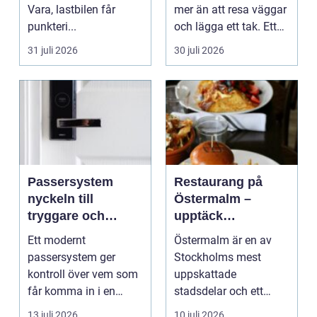
Vara, lastbilen får
mer än att resa väggar
punkteri...
och lägga ett tak. Ett
timmerhus är ett lå...
31 juli 2026
30 juli 2026
Passersystem
Restaurang på
nyckeln till
Östermalm –
tryggare och
upptäck
smidigare tillträde
matupplevelser i
Ett modernt
Östermalm är en av
en av Stockholms
passersystem ger
Stockholms mest
mest attraktiva
kontroll över vem som
uppskattade
stadsdelar
får komma in i en
stadsdelar och ett
byggnad, när de får
självklart val f&ou...
13 juli 2026
10 juli 2026