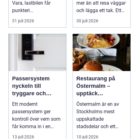
Vara, lastbilen får
mer än att resa väggar
punkteri...
och lägga ett tak. Ett
timmerhus är ett lå...
31 juli 2026
30 juli 2026
Passersystem
Restaurang på
nyckeln till
Östermalm –
tryggare och
upptäck
smidigare tillträde
matupplevelser i
Ett modernt
Östermalm är en av
en av Stockholms
passersystem ger
Stockholms mest
mest attraktiva
kontroll över vem som
uppskattade
stadsdelar
får komma in i en
stadsdelar och ett
byggnad, när de får
självklart val f&ou...
13 juli 2026
10 juli 2026