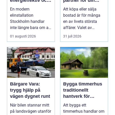
energieffektiv och
partner för din
framtidssäker el i
bostadsaffär
En modern
Att köpa eller sälja
företagslokaler
elinstallation
bostad är för många
Stockholm handlar
en av livets största
inte längre bara om att
affärer. Valet av
få belysning och uttag
mäklare Värnamo
01 augusti 2026
31 juli 2026
på rätt pl...
påve...
Bärgare Vara:
Bygga timmerhus
trygg hjälp på
traditionellt
vägen dygnet runt
hantverk för
moderna behov
När bilen stannar mitt
Att bygga ett
på landsvägen utanför
timmerhus handlar om