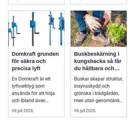
komma in oc...
Domkraft grunden
Buskbeskärning i
för säkra och
kungsbacka så får
precisa lyft
du hållbara och
vackra buskar året
En Domkraft är ett
Buskar skapar struktur,
runt
lyftverktyg som
insynsskydd och
används för att höja
grönska i trädgården,
och ibland även
men utan genomtänkt
positionera tunga
beskärning blir de...
09 juli 2026
06 juli 2026
objekt, so...