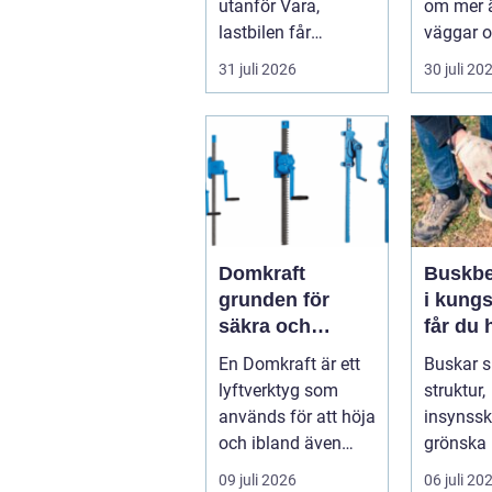
utanför Vara,
om mer ä
lastbilen får
väggar o
punkteri...
ett tak. E
31 juli 2026
30 juli 20
timmerhu
lå...
Domkraft
Buskbe
grunden för
i kungs
säkra och
får du 
precisa lyft
och va
En Domkraft är ett
Buskar 
buskar 
lyftverktyg som
struktur,
används för att höja
insynss
och ibland även
grönska 
positionera tunga
trädgård
09 juli 2026
06 juli 20