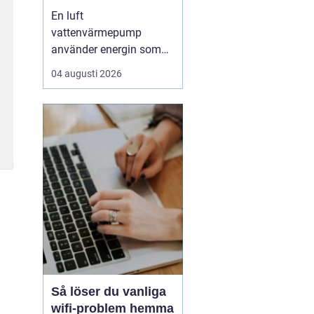
enkel uppvärmning
En luft
av huset
vattenvärmepump
använder energin som
redan finns i
04 augusti 2026
utomhusluften för att
värma upp huset och
varmvatten. Den kräver
varken borrhål eller
grävning och kan sänka
uppvärmningskostnaden
med upp till omkring
7580 % jämfört med
äldre el- eller olje...
Så löser du vanliga
wifi-problem hemma