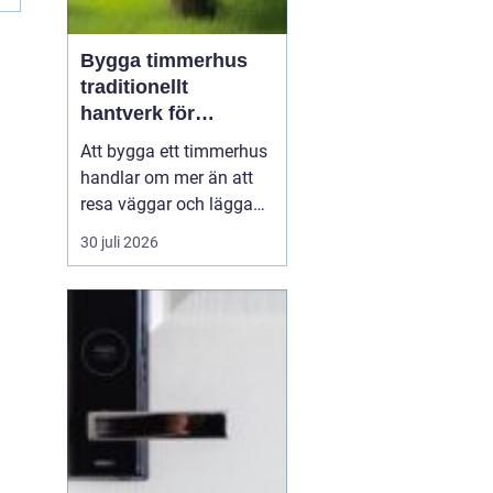
Bygga timmerhus
traditionellt
hantverk för
moderna behov
Att bygga ett timmerhus
handlar om mer än att
resa väggar och lägga
ett tak. Ett timmerhus är
30 juli 2026
ett långsiktigt hem,
skapat av massivt trä
som andas, åldras
vackert och ger en varm,
ombonad känsla.
Intresset ökar i takt med
att fler söker hållbara
boen...