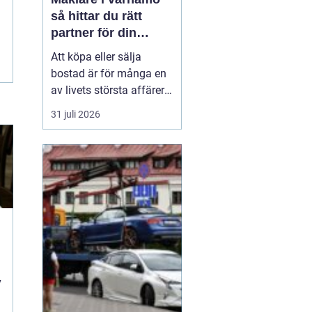
så hittar du rätt
partner för din
bostadsaffär
Att köpa eller sälja
bostad är för många en
av livets största affärer.
Valet
av mäklare
31 juli 2026
Värnamo påverkar
både
slutpris, trygghet och hur
stressig processen
upplevs. I en marknad
som rör sig snabbt, med
allt från...
i
v