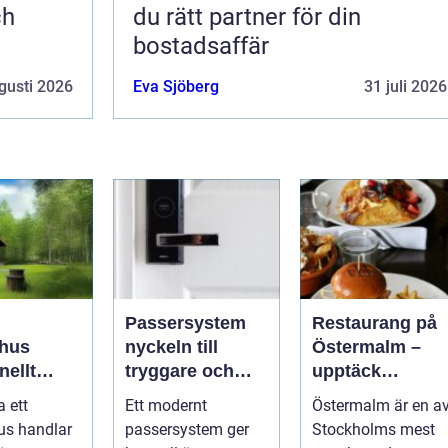
ch
du rätt partner för din
bostadsaffär
gusti 2026
Eva Sjöberg
31 juli 2026
Passersystem
Restaurang på
hus
nyckeln till
Östermalm –
nellt
tryggare och
upptäck
k för
smidigare
matupplevelser 
a ett
Ett modernt
Östermalm är en a
a behov
tillträde
en av
us handlar
passersystem ger
Stockholms mest
Stockholms