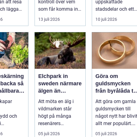
n att resa
kontroll över vem
uppskattade
mest attraktiva
ch lägga
som får komma in i
stadsdelar och ett
stadsdelar
tt
en byggnad, när de
självklart val f&ou..
26
13 juli 2026
10 juli 2026
s är ett
får komma in oc...
skärning
Elchpark in
Göra om
backa så
sweden närmare
guldsmycken
hållbara
älgen än
från byrålåda til
ckra
någonsin
älskad favorit
skapar
Att möta en älg i
Att göra om gamla
året runt
vildmarken står
guldsmycken till
kydd och
högt på många
något nytt har blivi
i
resenärers
allt mer populärt.
en, men
önskelista. Älgen är
Många har ärvda
26
05 juli 2026
05 juli 2026