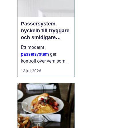
Passersystem
nyckeln till tryggare
och smidigare
tillträde
Ett modernt
passersystem
ger
kontroll över vem som
får komma in i en
13 juli 2026
byggnad, när de får
komma in och till vilka
utrymmen. I stället för
fysiska nycklar används
ofta brickor, kort,...