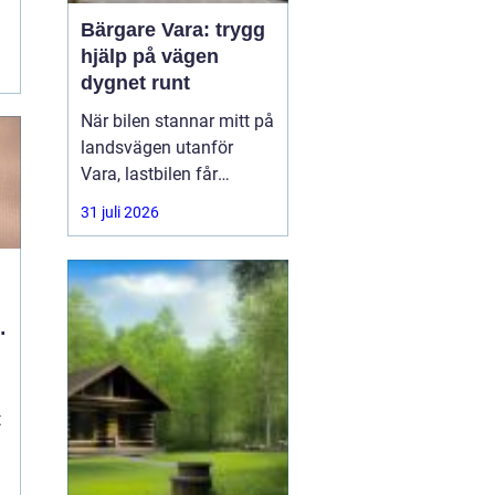
Bärgare Vara: trygg
hjälp på vägen
.
dygnet runt
När bilen stannar mitt på
landsvägen utanför
Vara, lastbilen får
punktering i
31 juli 2026
rusningstrafik eller
bussen får motorhaveri
på väg genom
Skaraborg är trygg och
l
snabb hjälp avgörande.
En
t