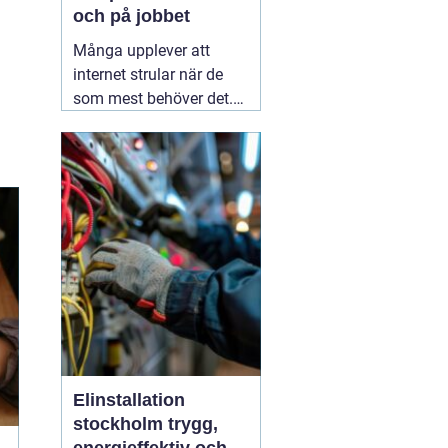
och på jobbet
Många upplever att
internet strular när de
som mest behöver det.
Sidor laddar långsamt,
videos hackar och
uppkopplingen faller
bort utan förvarning.
Ofta handlar det inte om
att internetleverantören
är dålig, utan
01 augusti
2026
Elinstallation
stockholm trygg,