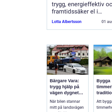
trygg, energieffektiv o
framtidssäker el i
företagslokaler
Lotta Albertsson
01 au
Bärgare Vara:
Bygga
trygg hjälp på
timmer
vägen dygnet
traditio
runt
hantver
När bilen stannar
Att bygg
modern
mitt på landsvägen
timmerh