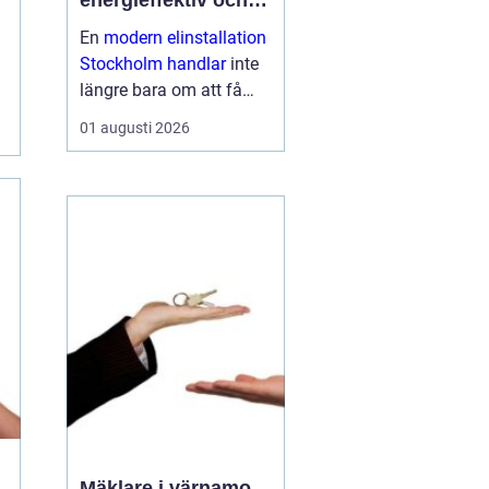
energieffektiv och
framtidssäker el i
En
modern elinstallation
företagslokaler
Stockholm handlar
inte
längre bara om att få
belysning och uttag på
01 augusti 2026
rätt plats. För företag i
huvudstadsregionen är
elen en central del av
både arbetsmiljö,
driftssäkerhet och
energikostn...
Mäklare i värnamo