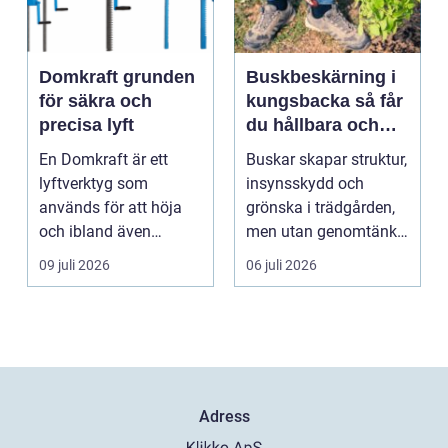
Domkraft grunden
Buskbeskärning i
för säkra och
kungsbacka så får
precisa lyft
du hållbara och
vackra buskar året
En Domkraft är ett
Buskar skapar struktur,
runt
lyftverktyg som
insynsskydd och
används för att höja
grönska i trädgården,
och ibland även
men utan genomtänkt
positionera tunga
beskärning blir de...
09 juli 2026
06 juli 2026
objekt, so...
Adress