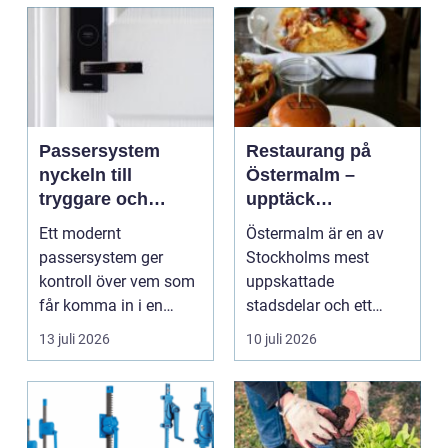
Passersystem
Restaurang på
nyckeln till
Östermalm –
tryggare och
upptäck
smidigare tillträde
matupplevelser i
Ett modernt
Östermalm är en av
en av Stockholms
passersystem ger
Stockholms mest
mest attraktiva
kontroll över vem som
uppskattade
stadsdelar
får komma in i en
stadsdelar och ett
byggnad, när de får
självklart val f&ou...
13 juli 2026
10 juli 2026
komma in oc...