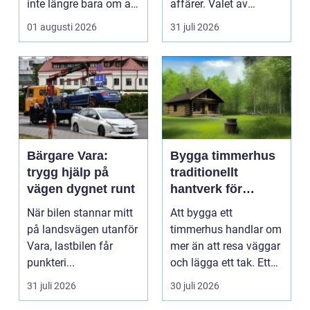
inte längre bara om att
affärer. Valet av
få belysning och uttag
mäklare Värnamo
01 augusti 2026
31 juli 2026
på rätt pl...
påve...
Bärgare Vara:
Bygga timmerhus
trygg hjälp på
traditionellt
vägen dygnet runt
hantverk för
moderna behov
När bilen stannar mitt
Att bygga ett
på landsvägen utanför
timmerhus handlar om
Vara, lastbilen får
mer än att resa väggar
punkteri...
och lägga ett tak. Ett
timmerhus är ett lå...
31 juli 2026
30 juli 2026