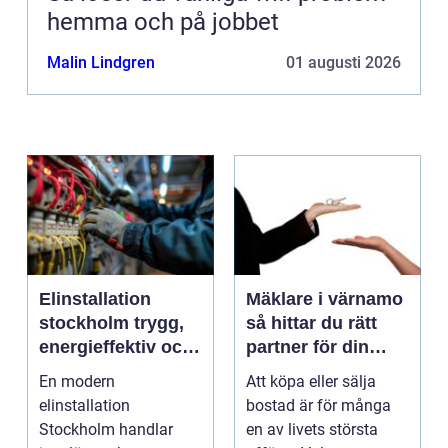
hemma och på jobbet
Malin Lindgren
01 augusti 2026
Elinstallation
Mäklare i värnamo
stockholm trygg,
så hittar du rätt
energieffektiv och
partner för din
framtidssäker el i
bostadsaffär
En modern
Att köpa eller sälja
företagslokaler
elinstallation
bostad är för många
Stockholm handlar
en av livets största