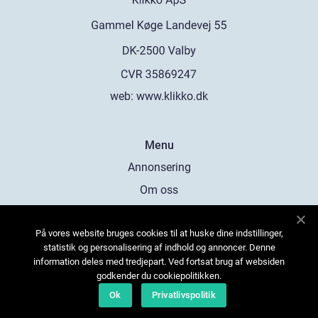
web:
www.klikko.dk
Menu
Annonsering
Om oss
Cookies
På vores website bruges cookies til at huske dine indstillinger,
Kontakta oss
statistik og personalisering af indhold og annoncer. Denne
Sitemap
information deles med tredjepart. Ved fortsat brug af websiden
godkender du cookiepolitikken.
Ok
Privatlivspolitik