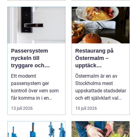
Passersystem
Restaurang på
nyckeln till
Östermalm –
tryggare och
upptäck
smidigare tillträde
matupplevelser i
Ett modernt
Östermalm är en av
en av Stockholms
passersystem ger
Stockholms mest
mest attraktiva
kontroll över vem som
uppskattade stadsdelar
stadsdelar
får komma in i en
och ett självklart val
byggnad, när de får
f&ou...
13 juli 2026
10 juli 2026
komma in oc...