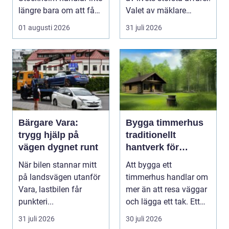
längre bara om att få
Valet av mäklare
belysning och uttag på
Värnamo påve...
01 augusti 2026
31 juli 2026
rätt pl...
Bärgare Vara:
Bygga timmerhus
trygg hjälp på
traditionellt
vägen dygnet runt
hantverk för
moderna behov
När bilen stannar mitt
Att bygga ett
på landsvägen utanför
timmerhus handlar om
Vara, lastbilen får
mer än att resa väggar
punkteri...
och lägga ett tak. Ett
timmerhus är ett lå...
31 juli 2026
30 juli 2026