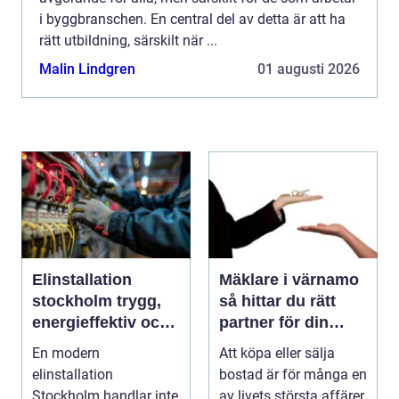
i byggbranschen. En central del av detta är att ha
rätt utbildning, särskilt när ...
Malin Lindgren
01 augusti 2026
Elinstallation
Mäklare i värnamo
stockholm trygg,
så hittar du rätt
energieffektiv och
partner för din
framtidssäker el i
bostadsaffär
En modern
Att köpa eller sälja
företagslokaler
elinstallation
bostad är för många en
Stockholm handlar inte
av livets största affärer.