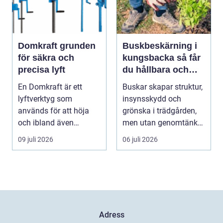
Domkraft grunden
Buskbeskärning i
för säkra och
kungsbacka så får
precisa lyft
du hållbara och
vackra buskar året
En Domkraft är ett
Buskar skapar struktur,
runt
lyftverktyg som
insynsskydd och
används för att höja
grönska i trädgården,
och ibland även
men utan genomtänkt
positionera tunga
beskärning blir de...
09 juli 2026
06 juli 2026
objekt, so...
Adress