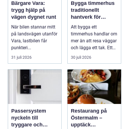
Bärgare Vara:
Bygga timmerhus
trygg hjälp på
traditionellt
vägen dygnet runt
hantverk för
moderna behov
När bilen stannar mitt
Att bygga ett
på landsvägen utanför
timmerhus handlar om
Vara, lastbilen får
mer än att resa väggar
punkteri...
och lägga ett tak. Ett
timmerhus är ett lå...
31 juli 2026
30 juli 2026
Passersystem
Restaurang på
nyckeln till
Östermalm –
tryggare och
upptäck