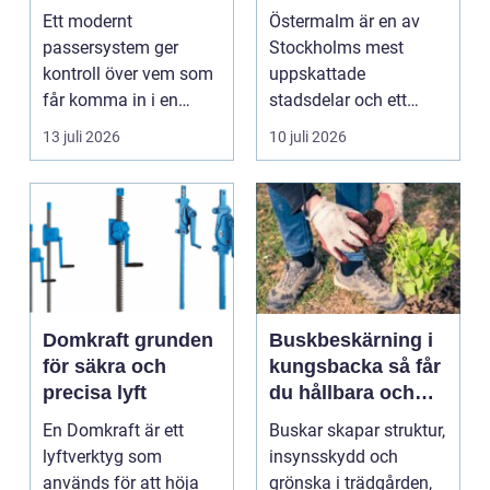
smidigare tillträde
matupplevelser i
Ett modernt
Östermalm är en av
en av Stockholms
passersystem ger
Stockholms mest
mest attraktiva
kontroll över vem som
uppskattade
stadsdelar
får komma in i en
stadsdelar och ett
byggnad, när de får
självklart val f&ou...
13 juli 2026
10 juli 2026
komma in oc...
Domkraft grunden
Buskbeskärning i
för säkra och
kungsbacka så får
precisa lyft
du hållbara och
vackra buskar året
En Domkraft är ett
Buskar skapar struktur,
runt
lyftverktyg som
insynsskydd och
används för att höja
grönska i trädgården,