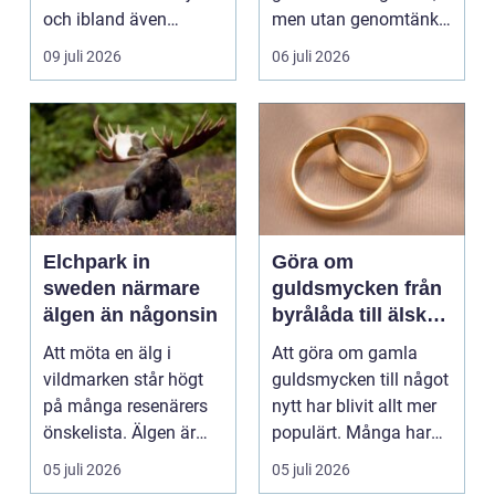
och ibland även
men utan genomtänkt
positionera tunga
beskärning blir de...
09 juli 2026
06 juli 2026
objekt, so...
Elchpark in
Göra om
sweden närmare
guldsmycken från
älgen än någonsin
byrålåda till älskad
favorit
Att möta en älg i
Att göra om gamla
vildmarken står högt
guldsmycken till något
på många resenärers
nytt har blivit allt mer
önskelista. Älgen är
populärt. Många har
Skandinaviens ikonis...
ärvda ringar, ...
05 juli 2026
05 juli 2026