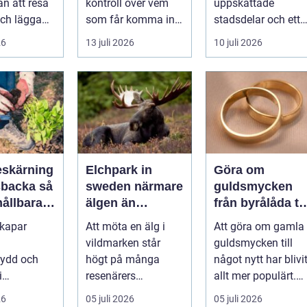
n att resa
kontroll över vem
uppskattade
mest attraktiva
ch lägga
som får komma in i
stadsdelar och ett
stadsdelar
tt
en byggnad, när de
självklart val f&ou..
26
13 juli 2026
10 juli 2026
s är ett
får komma in oc...
skärning
Elchpark in
Göra om
backa så
sweden närmare
guldsmycken
hållbara
älgen än
från byrålåda til
ckra
någonsin
älskad favorit
skapar
Att möta en älg i
Att göra om gamla
året runt
vildmarken står
guldsmycken till
kydd och
högt på många
något nytt har blivi
i
resenärers
allt mer populärt.
en, men
önskelista. Älgen är
Många har ärvda
26
05 juli 2026
05 juli 2026