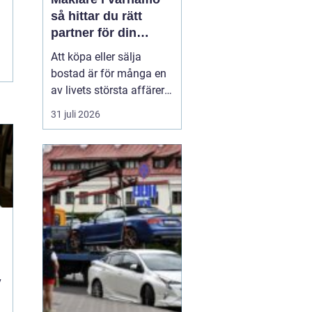
så hittar du rätt
partner för din
bostadsaffär
Att köpa eller sälja
bostad är för många en
av livets största affärer.
Valet
av mäklare
31 juli 2026
Värnamo påverkar
både
slutpris, trygghet och hur
stressig processen
upplevs. I en marknad
som rör sig snabbt, med
allt från...
i
v