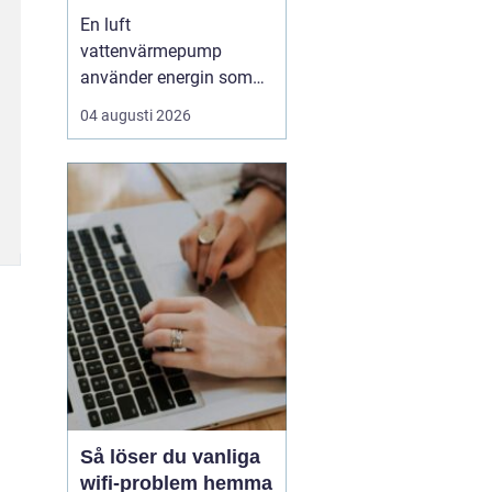
enkel uppvärmning
En luft
av huset
vattenvärmepump
använder energin som
redan finns i
04 augusti 2026
utomhusluften för att
värma upp huset och
varmvatten. Den kräver
varken borrhål eller
grävning och kan sänka
uppvärmningskostnaden
med upp till omkring
7580 % jämfört med
äldre el- eller olje...
Så löser du vanliga
wifi-problem hemma