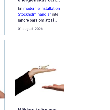
energieffektiv och
framtidssäker el i
En
modern elinstallation
företagslokaler
Stockholm handlar
inte
längre bara om att få
belysning och uttag på
01 augusti 2026
rätt plats. För företag i
huvudstadsregionen är
elen en central del av
både arbetsmiljö,
driftssäkerhet och
energikostn...
Mäklare i värnamo