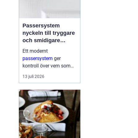
Passersystem
nyckeln till tryggare
och smidigare
tillträde
Ett modernt
passersystem
ger
kontroll över vem som
får komma in i en
13 juli 2026
byggnad, när de får
komma in och till vilka
utrymmen. I stället för
fysiska nycklar används
ofta brickor, kort,...