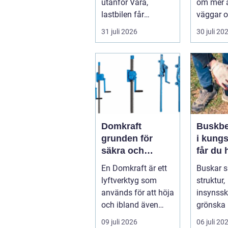
utanför Vara,
om mer ä
lastbilen får
väggar o
punkteri...
ett tak. E
31 juli 2026
30 juli 20
timmerhu
lå...
Domkraft
Buskbe
grunden för
i kungs
säkra och
får du 
precisa lyft
och va
En Domkraft är ett
Buskar 
buskar 
lyftverktyg som
struktur,
används för att höja
insynss
och ibland även
grönska 
positionera tunga
trädgård
09 juli 2026
06 juli 20