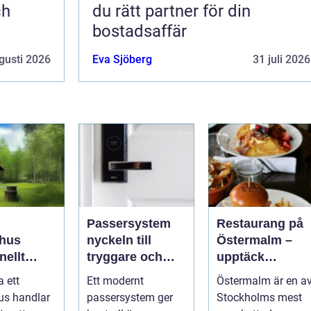
ch
du rätt partner för din
bostadsaffär
gusti 2026
Eva Sjöberg
31 juli 2026
Passersystem
Restaurang på
hus
nyckeln till
Östermalm –
nellt
tryggare och
upptäck
k för
smidigare
matupplevelser 
a ett
Ett modernt
Östermalm är en a
a behov
tillträde
en av
us handlar
passersystem ger
Stockholms mest
Stockholms