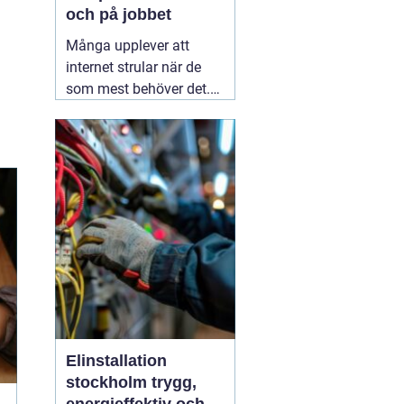
och på jobbet
Många upplever att
internet strular när de
som mest behöver det.
Sidor laddar långsamt,
videos hackar och
uppkopplingen faller
bort utan förvarning.
Ofta handlar det inte om
att internetleverantören
är dålig, utan
01 augusti
2026
Elinstallation
stockholm trygg,