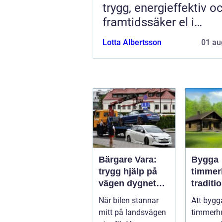
trygg, energieffektiv o
framtidssäker el i
företagslokaler
Lotta Albertsson
01 au
Bärgare Vara:
Bygga
trygg hjälp på
timmer
vägen dygnet
traditio
runt
hantver
När bilen stannar
Att bygg
modern
mitt på landsvägen
timmerh