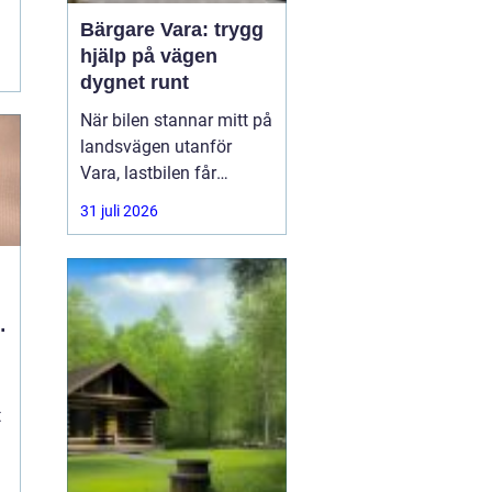
Bärgare Vara: trygg
hjälp på vägen
.
dygnet runt
När bilen stannar mitt på
landsvägen utanför
Vara, lastbilen får
punktering i
31 juli 2026
rusningstrafik eller
bussen får motorhaveri
på väg genom
Skaraborg är trygg och
l
snabb hjälp avgörande.
En
t