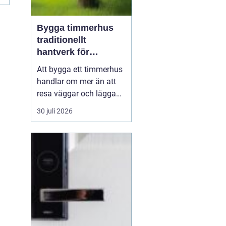
Bygga timmerhus
traditionellt
hantverk för
moderna behov
Att bygga ett timmerhus
handlar om mer än att
resa väggar och lägga
ett tak. Ett timmerhus är
30 juli 2026
ett långsiktigt hem,
skapat av massivt trä
som andas, åldras
vackert och ger en varm,
ombonad känsla.
Intresset ökar i takt med
att fler söker hållbara
boen...