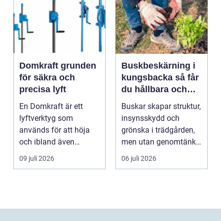
Domkraft grunden
Buskbeskärning i
för säkra och
kungsbacka så får
precisa lyft
du hållbara och
vackra buskar året
En Domkraft är ett
Buskar skapar struktur,
runt
lyftverktyg som
insynsskydd och
används för att höja
grönska i trädgården,
och ibland även
men utan genomtänkt
positionera tunga
beskärning blir de...
09 juli 2026
06 juli 2026
objekt, so...