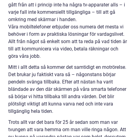
gått från att i princip inte ha några tv-apparater alls – i
varje fall inte kommersiellt tillgängliga – till att gå
omkring med skärmar i handen.
Våra mobiltelefoner erbjuder oss numera det mesta vi
behöver i form av praktiska lösningar för vardagslivet.
Allt från något så enkelt som att ta reda på vad tiden är
till att kommunicera via video, betala räkningar och
göra våra jobb.
Mitt i allt detta så kommer det samtidigt en motrörelse.
Det brukar ju faktiskt vara så – någonstans börjar
pendeln svänga tillbaka. Efter att nästan ha varit
bländade av den där skärmen på våra smarta telefoner
så börjar vi hitta tillbaka till andra värden. Det blir
plötsligt viktigt att kunna varva ned och inte vara
tillgänglig hela tiden.
Trots allt var det bara för 25 år sedan som man var
tvungen att vara hemma om man ville ringa någon. Att
nu kunna nå varandra nästan var som helst, dessutom