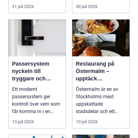
timmerhus är ett lå...
31 juli 2026
30 juli 2026
Passersystem
Restaurang på
nyckeln till
Östermalm –
tryggare och
upptäck
smidigare tillträde
matupplevelser i
Ett modernt
Östermalm är en av
en av Stockholms
passersystem ger
Stockholms mest
mest attraktiva
kontroll över vem som
uppskattade
stadsdelar
får komma in i en
stadsdelar och ett
byggnad, när de får
självklart val f&ou...
13 juli 2026
10 juli 2026
komma in oc...