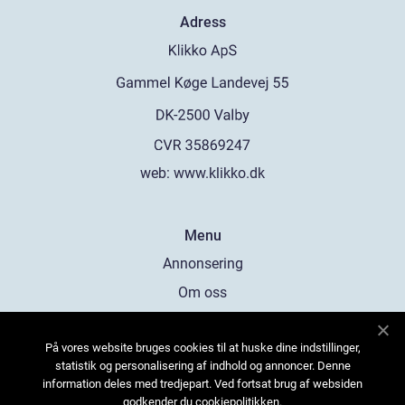
Adress
web:
www.klikko.dk
Menu
Annonsering
Om oss
Cookies
På vores website bruges cookies til at huske dine indstillinger,
Kontakta oss
statistik og personalisering af indhold og annoncer. Denne
Sitemap
information deles med tredjepart. Ved fortsat brug af websiden
godkender du cookiepolitikken.