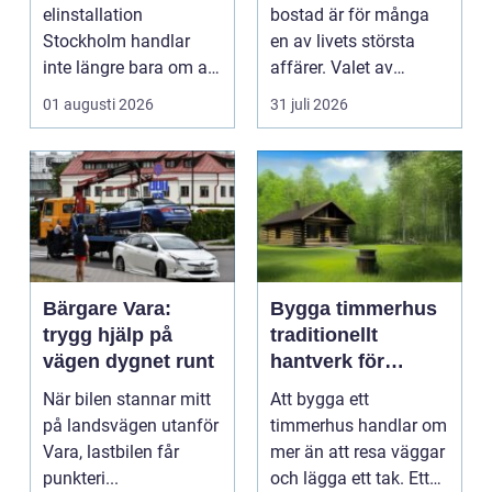
företagslokaler
elinstallation
bostad är för många
Stockholm handlar
en av livets största
inte längre bara om att
affärer. Valet av
få belysning och uttag
mäklare Värnamo
01 augusti 2026
31 juli 2026
på rätt pl...
påve...
Bärgare Vara:
Bygga timmerhus
trygg hjälp på
traditionellt
vägen dygnet runt
hantverk för
moderna behov
När bilen stannar mitt
Att bygga ett
på landsvägen utanför
timmerhus handlar om
Vara, lastbilen får
mer än att resa väggar
punkteri...
och lägga ett tak. Ett