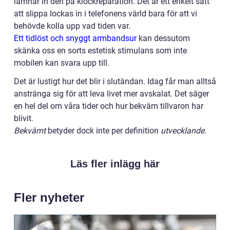
lämnar in den på klockreparation. Det är ett enkelt sätt
att slippa lockas in i telefonens värld bara för att vi
behövde kolla upp vad tiden var.
Ett tidlöst och snyggt armbandsur
kan dessutom
skänka oss en sorts estetisk stimulans som inte
mobilen kan svara upp till.
Det är lustigt hur det blir i slutändan. Idag får man alltså
anstränga sig för att leva livet mer avskalat. Det säger
en hel del om våra tider och hur bekväm tillvaron har
blivit.
Bekvämt
betyder dock inte per definition
utvecklande
.
Läs fler inlägg här
Fler nyheter