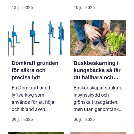
byggnad, när de får
självklart val f&ou...
13 juli 2026
10 juli 2026
komma in oc...
Domkraft grunden
Buskbeskärning i
för säkra och
kungsbacka så får
precisa lyft
du hållbara och
vackra buskar året
En Domkraft är ett
Buskar skapar struktur,
runt
lyftverktyg som
insynsskydd och
används för att höja
grönska i trädgården,
och ibland även
men utan genomtänkt
positionera tunga
beskärning blir de...
09 juli 2026
06 juli 2026
objekt, so...