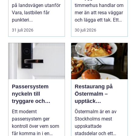
på landsvägen utanför
timmerhus handlar om
Vara, lastbilen får
mer än att resa väggar
punkteri...
och lägga ett tak. Ett
timmerhus är ett lå...
31 juli 2026
30 juli 2026
Passersystem
Restaurang på
nyckeln till
Östermalm –
tryggare och
upptäck
smidigare tillträde
matupplevelser i
Ett modernt
Östermalm är en av
en av Stockholms
passersystem ger
Stockholms mest
mest attraktiva
kontroll över vem som
uppskattade
stadsdelar
får komma in i en
stadsdelar och ett