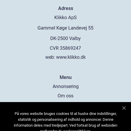
Adress
web:
www.klikko.dk
Menu
Annonsering
Om oss
Cookies
På vores website bruges cookies til at huske dine indstillinger,
Kontakta oss
statistik og personalisering af indhold og annoncer. Denne
Sitemap
information deles med tredjepart. Ved fortsat brug af websiden