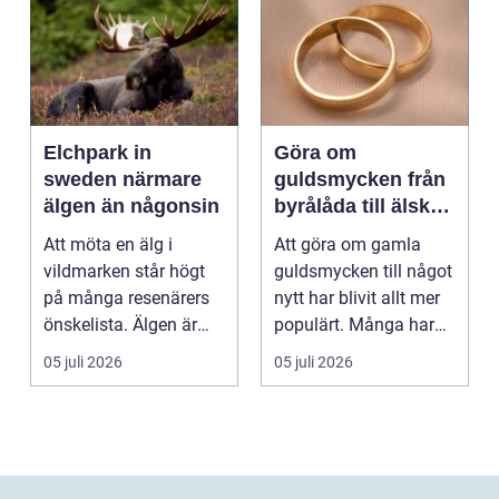
Elchpark in
Göra om
sweden närmare
guldsmycken från
älgen än någonsin
byrålåda till älskad
favorit
Att möta en älg i
Att göra om gamla
vildmarken står högt
guldsmycken till något
på många resenärers
nytt har blivit allt mer
önskelista. Älgen är
populärt. Många har
Skandinaviens ikonis...
ärvda ringar, ...
05 juli 2026
05 juli 2026