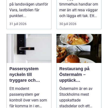
på landsvägen utanför
timmerhus handlar om
Vara, lastbilen får
mer än att resa väggar
punkteri...
och lägga ett tak. Ett
timmerhus är ett lå...
31 juli 2026
30 juli 2026
Passersystem
Restaurang på
nyckeln till
Östermalm –
tryggare och
upptäck
smidigare tillträde
matupplevelser i
Ett modernt
Östermalm är en av
en av Stockholms
passersystem ger
Stockholms mest
mest attraktiva
kontroll över vem som
uppskattade
stadsdelar
får komma in i en
stadsdelar och ett