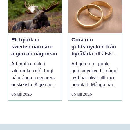
Elchpark in
Göra om
sweden närmare
guldsmycken från
älgen än någonsin
byrålåda till älskad
favorit
Att möta en älg i
Att göra om gamla
vildmarken står högt
guldsmycken till något
på många resenärers
nytt har blivit allt mer
önskelista. Älgen är
populärt. Många har
Skandinaviens ikonis...
ärvda ringar, ...
05 juli 2026
05 juli 2026