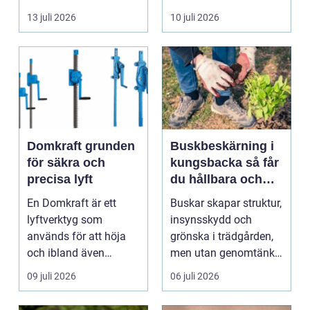
byggnad, när de får
självklart val f&ou...
13 juli 2026
10 juli 2026
komma in oc...
Domkraft grunden
Buskbeskärning i
för säkra och
kungsbacka så får
precisa lyft
du hållbara och
vackra buskar året
En Domkraft är ett
Buskar skapar struktur,
runt
lyftverktyg som
insynsskydd och
används för att höja
grönska i trädgården,
och ibland även
men utan genomtänkt
positionera tunga
beskärning blir de...
09 juli 2026
06 juli 2026
objekt, so...