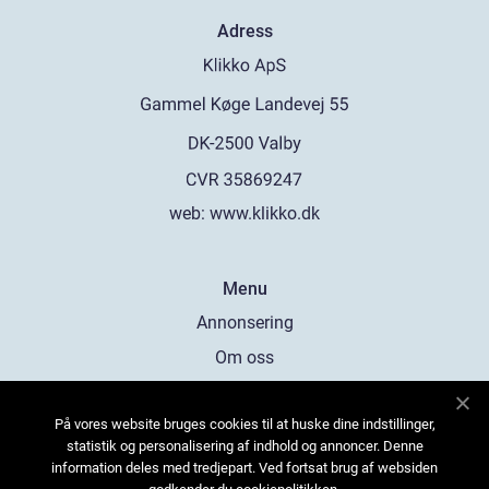
Adress
web:
www.klikko.dk
Menu
Annonsering
Om oss
Cookies
På vores website bruges cookies til at huske dine indstillinger,
Kontakta oss
statistik og personalisering af indhold og annoncer. Denne
Sitemap
information deles med tredjepart. Ved fortsat brug af websiden