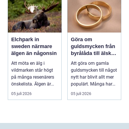
Elchpark in
Göra om
sweden närmare
guldsmycken från
älgen än någonsin
byrålåda till älskad
favorit
Att möta en älg i
Att göra om gamla
vildmarken står högt
guldsmycken till något
på många resenärers
nytt har blivit allt mer
önskelista. Älgen är
populärt. Många har
Skandinaviens ikonis...
ärvda ringar, ...
05 juli 2026
05 juli 2026