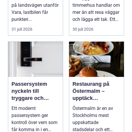
på landsvägen utanför
timmerhus handlar om
Vara, lastbilen får
mer än att resa väggar
punkteri...
och lägga ett tak. Ett
timmerhus är ett lå...
31 juli 2026
30 juli 2026
Passersystem
Restaurang på
nyckeln till
Östermalm –
tryggare och
upptäck
smidigare tillträde
matupplevelser i
Ett modernt
Östermalm är en av
en av Stockholms
passersystem ger
Stockholms mest
mest attraktiva
kontroll över vem som
uppskattade
stadsdelar
får komma in i en
stadsdelar och ett