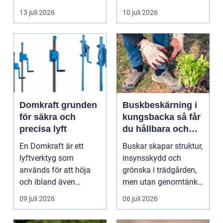
byggnad, när de får
självklart val f&ou...
13 juli 2026
10 juli 2026
komma in oc...
Domkraft grunden
Buskbeskärning i
för säkra och
kungsbacka så får
precisa lyft
du hållbara och
vackra buskar året
En Domkraft är ett
Buskar skapar struktur,
runt
lyftverktyg som
insynsskydd och
används för att höja
grönska i trädgården,
och ibland även
men utan genomtänkt
positionera tunga
beskärning blir de...
09 juli 2026
06 juli 2026
objekt, so...