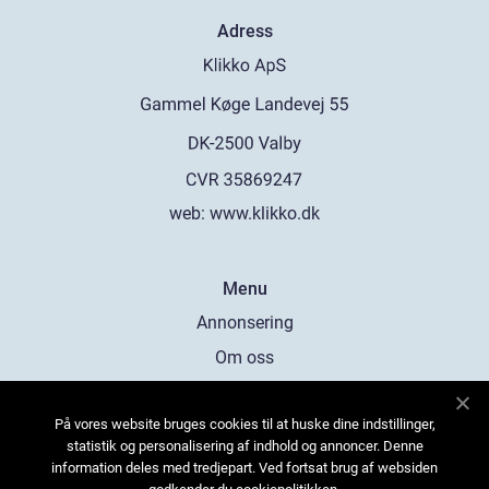
Adress
web:
www.klikko.dk
Menu
Annonsering
Om oss
Cookies
På vores website bruges cookies til at huske dine indstillinger,
Kontakta oss
statistik og personalisering af indhold og annoncer. Denne
Sitemap
information deles med tredjepart. Ved fortsat brug af websiden