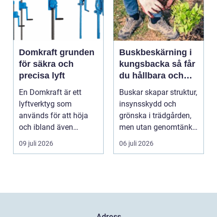
Domkraft grunden
Buskbeskärning i
för säkra och
kungsbacka så får
precisa lyft
du hållbara och
vackra buskar året
En Domkraft är ett
Buskar skapar struktur,
runt
lyftverktyg som
insynsskydd och
används för att höja
grönska i trädgården,
och ibland även
men utan genomtänkt
positionera tunga
beskärning blir de...
09 juli 2026
06 juli 2026
objekt, so...
Adress