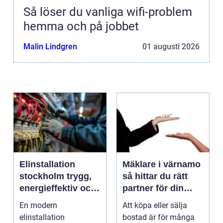
Så löser du vanliga wifi-problem
hemma och på jobbet
Malin Lindgren
01 augusti 2026
Elinstallation
Mäklare i värnamo
stockholm trygg,
så hittar du rätt
energieffektiv och
partner för din
framtidssäker el i
bostadsaffär
En modern
Att köpa eller sälja
företagslokaler
elinstallation
bostad är för många