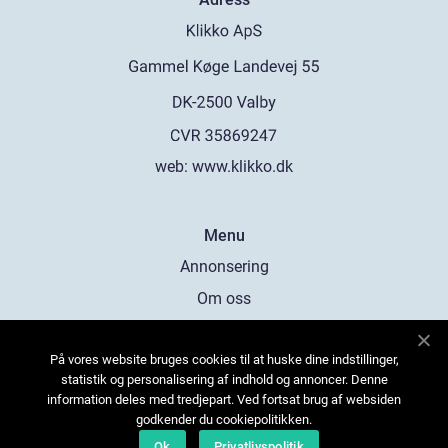
web:
www.klikko.dk
Menu
Annonsering
Om oss
Cookies
På vores website bruges cookies til at huske dine indstillinger,
Kontakta oss
statistik og personalisering af indhold og annoncer. Denne
Sitemap
information deles med tredjepart. Ved fortsat brug af websiden
godkender du cookiepolitikken.
Ok
Privatlivspolitik