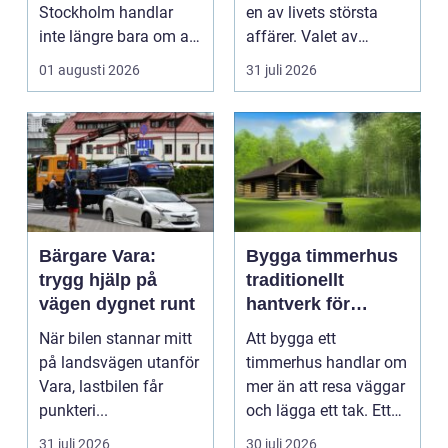
Stockholm handlar
en av livets största
inte längre bara om att
affärer. Valet av
få belysning och uttag
mäklare Värnamo
01 augusti 2026
31 juli 2026
på rätt pl...
påve...
Bärgare Vara:
Bygga timmerhus
trygg hjälp på
traditionellt
vägen dygnet runt
hantverk för
moderna behov
När bilen stannar mitt
Att bygga ett
på landsvägen utanför
timmerhus handlar om
Vara, lastbilen får
mer än att resa väggar
punkteri...
och lägga ett tak. Ett
timmerhus är ett lå...
31 juli 2026
30 juli 2026