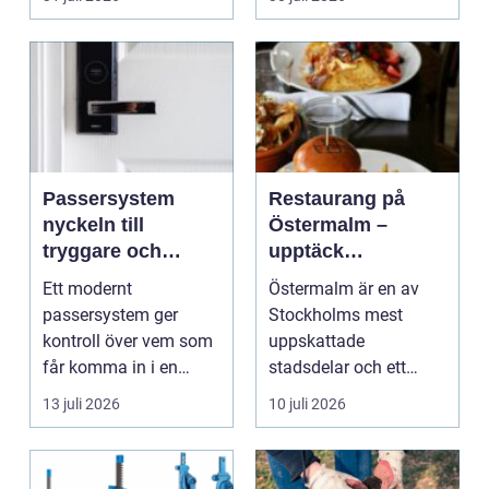
Passersystem
Restaurang på
nyckeln till
Östermalm –
tryggare och
upptäck
smidigare tillträde
matupplevelser i
Ett modernt
Östermalm är en av
en av Stockholms
passersystem ger
Stockholms mest
mest attraktiva
kontroll över vem som
uppskattade
stadsdelar
får komma in i en
stadsdelar och ett
byggnad, när de får
självklart val f&ou...
13 juli 2026
10 juli 2026
komma in oc...