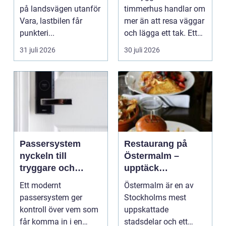
på landsvägen utanför
timmerhus handlar om
Vara, lastbilen får
mer än att resa väggar
punkteri...
och lägga ett tak. Ett
timmerhus är ett lå...
31 juli 2026
30 juli 2026
Passersystem
Restaurang på
nyckeln till
Östermalm –
tryggare och
upptäck
smidigare tillträde
matupplevelser i
Ett modernt
Östermalm är en av
en av Stockholms
passersystem ger
Stockholms mest
mest attraktiva
kontroll över vem som
uppskattade
stadsdelar
får komma in i en
stadsdelar och ett