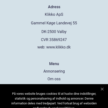
Adress
web:
www.klikko.dk
Menu
Annonsering
Om oss
Cookies
På vores website bruges cookies til at huske dine indstillinger,
Kontakta oss
statistik og personalisering af indhold og annoncer. Denne
Sitemap
information deles med tredjepart. Ved fortsat brug af websiden