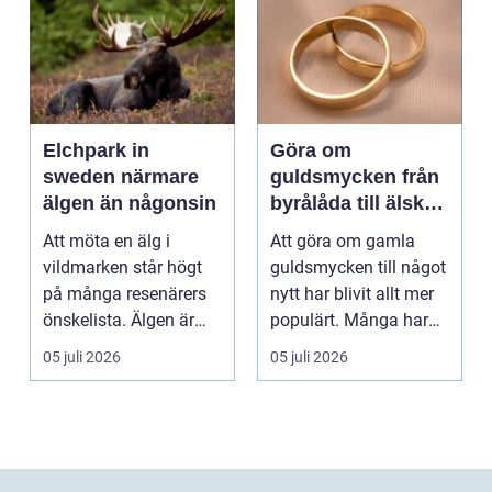
Elchpark in
Göra om
sweden närmare
guldsmycken från
älgen än någonsin
byrålåda till älskad
favorit
Att möta en älg i
Att göra om gamla
vildmarken står högt
guldsmycken till något
på många resenärers
nytt har blivit allt mer
önskelista. Älgen är
populärt. Många har
Skandinaviens ikonis...
ärvda ringar, ...
05 juli 2026
05 juli 2026