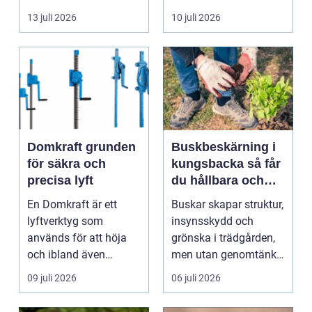
byggnad, när de får
självklart val f&ou...
13 juli 2026
10 juli 2026
komma in oc...
Domkraft grunden
Buskbeskärning i
för säkra och
kungsbacka så får
precisa lyft
du hållbara och
vackra buskar året
En Domkraft är ett
Buskar skapar struktur,
runt
lyftverktyg som
insynsskydd och
används för att höja
grönska i trädgården,
och ibland även
men utan genomtänkt
positionera tunga
beskärning blir de...
09 juli 2026
06 juli 2026
objekt, so...