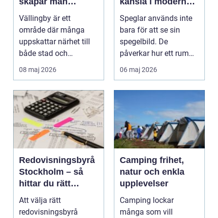
skapar man
känsla i modern
hållbara och
inredning
Vällingby är ett
Speglar används inte
trivsamma gårdar
område där många
bara för att se sin
uppskattar närhet till
spegelbild. De
både stad och
påverkar hur ett rum
grönska. Innergårdar,
upplevs, hur ljus rör s...
08 maj 2026
06 maj 2026
radhust...
Redovisningsbyrå
Camping frihet,
Stockholm – så
natur och enkla
hittar du rätt
upplevelser
partner för
Att välja rätt
Camping lockar
företagets
redovisningsbyrå
många som vill