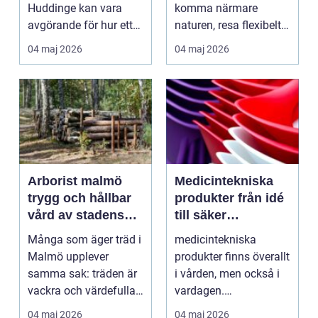
ekonomi
Huddinge kan vara
komma närmare
avgörande för hur ett
naturen, resa flexibelt
f&...
och skapa minnen
04 maj 2026
04 maj 2026
utan att det ko...
Arborist malmö
Medicintekniska
trygg och hållbar
produkter från idé
vård av stadens
till säker
träd
användning i
Många som äger träd i
medicintekniska
vården
Malmö upplever
produkter finns överallt
samma sak: träden är
i vården, men också i
vackra och värdefulla,
vardagen.
men också svåra att...
Blodsockermätare,
04 maj 2026
04 maj 2026