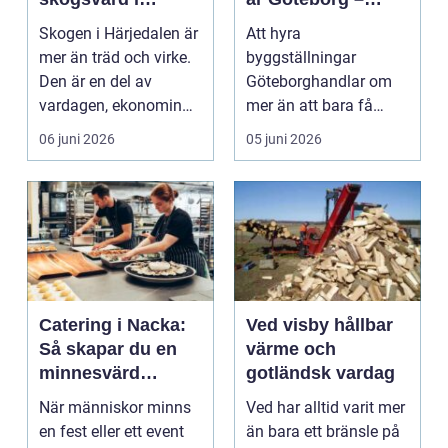
praktiken
tryggt, effektivt
Skogen i Härjedalen är
Att hyra
och prisvärt
mer än träd och virke.
byggställningar
Den är en del av
Göteborghandlar om
vardagen, ekonomin
mer än att bara få
och landskapet. Fö...
fram några...
06 juni 2026
05 juni 2026
Catering i Nacka:
Ved visby hållbar
Så skapar du en
värme och
minnesvärd
gotländsk vardag
upplevelse med
När människor minns
Ved har alltid varit mer
maten i fokus
en fest eller ett event
än bara ett bränsle på