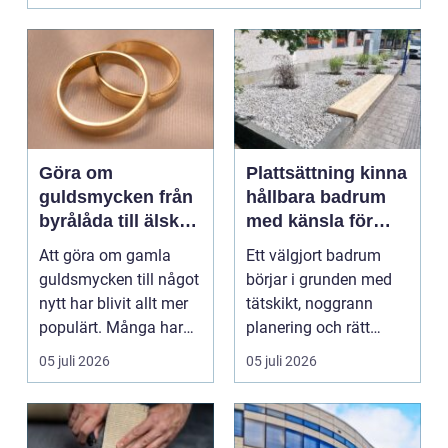
Göra om
Plattsättning kinna
guldsmycken från
hållbara badrum
byrålåda till älskad
med känsla för
favorit
detaljer
Att göra om gamla
Ett välgjort badrum
guldsmycken till något
börjar i grunden med
nytt har blivit allt mer
tätskikt, noggrann
populärt. Många har
planering och rätt
ärvda ringar, ...
plattsättning. När k...
05 juli 2026
05 juli 2026