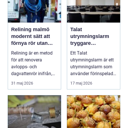
Relining malmö
Talat
modernt sätt att
utrymningslarm
förnya rör utan
tryggare
stambyte
utrymning med
Relining är en metod
Ett Talat
tydliga
för att renovera
utrymningslarm är ett
röstmeddelanden
avlopps- och
utrymningslarm som
dagvattenrör inifrån,
använder förinspelade
utan att byta ut hela
eller direktsända
31 maj 2026
17 maj 2026
rörsy...
röstmedde...