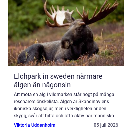
Elchpark in sweden närmare
älgen än någonsin
Att möta en älg i vildmarken står högt på många
resenärers önskelista. Älgen är Skandinaviens
ikoniska skogsdjur, men i verkligheten är den
skygg, svår att hitta och ofta aktiv när människor
sover. En elchpark in Sweden ger därför ett
Viktoria Uddenholm
05 juli 2026
kontrollerat, t...