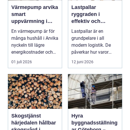
Värmepump arvika
Lastpallar
smart
ryggraden i
uppvärmning i
effektiv och
värmländskt klimat
hållbar logistik
En värmepump är för
Lastpallar är en
många hushåll i Arvika
grundpelare i all
nyckeln till lägre
modern logistik. De
energikostnader och
påverkar hur varor
ett jämnare inomhu...
lastas, lagras, fraktas
01 juli 2026
12 juni 2026
oc...
Skogstjänst
Hyra
härjedalen hållbar
byggnadsställning
skogsvård i
ar Göteborg –