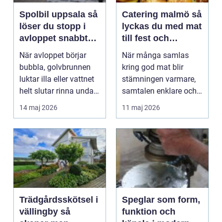
Spolbil uppsala så
Catering malmö så
löser du stopp i
lyckas du med mat
avloppet snabbt
till fest och
och säkert
företagsevent
När avloppet börjar
När många samlas
bubbla, golvbrunnen
kring god mat blir
luktar illa eller vattnet
stämningen varmare,
helt slutar rinna undan
samtalen enklare och
behövs hjä...
minnena starkare. För
14 maj 2026
11 maj 2026
d...
Trädgårdsskötsel i
Speglar som form,
vällingby så
funktion och