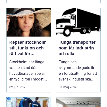
Bakom mycket...
Kepsar stockholm
Tunga transporter
stil, funktion och
som får industrin
rätt val för
att rulla
stadslivet
Stockholm har länge
Tunga och
varit en stad där
skrymmande gods är
huvudbonader spelar
en förutsättning för att
en tydlig roll i modet.
svensk industri ska
Från trendiga inne...
fungera. Maskiner,
02 juni 2026
31 maj 2026
transfo...