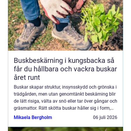
Buskbeskärning i kungsbacka så
får du hållbara och vackra buskar
året runt
Buskar skapar struktur, insynsskydd och grönska i
trädgården, men utan genomtänkt beskärning blir
de lätt risiga, välta av snö eller tar över gångar och
gräsmattor. Rätt skötta buskar håller sig i form,
blommar rikare och kräver mindre arbete på sikt...
Mikaela Bergholm
06 juli 2026