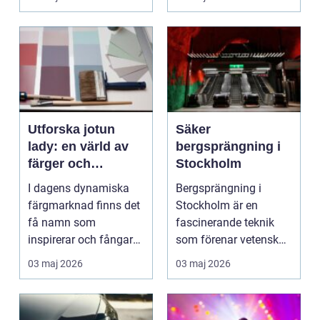
implantat...
Utforska jotun
Säker
lady: en värld av
bergsprängning i
färger och
Stockholm
inspiration
I dagens dynamiska
Bergsprängning i
färgmarknad finns det
Stockholm är en
få namn som
fascinerande teknik
inspirerar och fångar
som förenar vetenskap
fantasin...
och konst ...
03 maj 2026
03 maj 2026