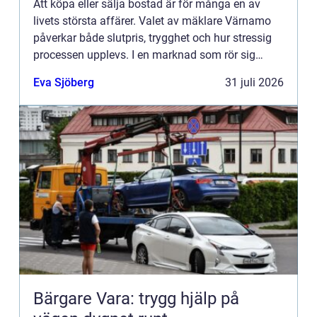
Att köpa eller sälja bostad är för många en av
livets största affärer. Valet av mäklare Värnamo
påverkar både slutpris, trygghet och hur stressig
processen upplevs. I en marknad som rör sig
snabbt, med allt från centrala lägenheter till villor
Eva Sjöberg
31 juli 2026
på lug...
Bärgare Vara: trygg hjälp på