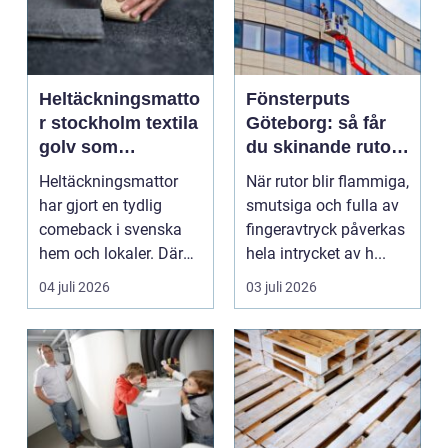
Heltäckningsmatto
Fönsterputs
r stockholm textila
Göteborg: så får
golv som
du skinande rutor
förändrar rummet
året runt
Heltäckningsmattor
När rutor blir flammiga,
har gjort en tydlig
smutsiga och fulla av
comeback i svenska
fingeravtryck påverkas
hem och lokaler. Där
hela intrycket av h...
de tidigare sågs som ...
04 juli 2026
03 juli 2026