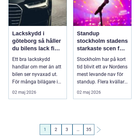
Lackskydd i
Standup
göteborg så håller
stockholm stadens
du bilens lack fin
starkaste scen för
längre
skratt och
Ett bra lackskydd
Stockholm har på kort
gemenskap
handlar om mer än att
tid blivit ett av Nordens
bilen ser nyvaxad ut.
mest levande nav för
För många bilägare i
standup. Flera kvällar i
Göteborg är det e...
veckan...
02 maj 2026
02 maj 2026
1
2
3
…
35