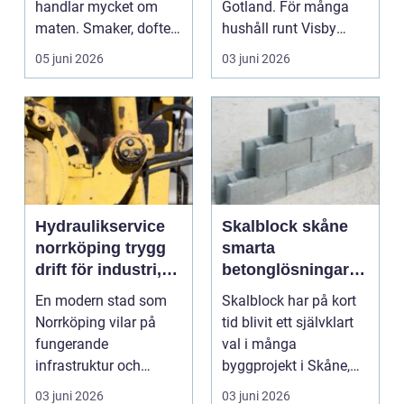
handlar mycket om
Gotland. För många
maten. Smaker, dofter
hushåll runt Visby
och hu...
betyder veden ...
05 juni 2026
03 juni 2026
Hydraulikservice
Skalblock skåne
norrköping trygg
smarta
drift för industri,
betonglösningar
fordon och fartyg
för starka och
En modern stad som
Skalblock har på kort
hållbara
Norrköping vilar på
tid blivit ett självklart
byggprojekt
fungerande
val i många
infrastruktur och
byggprojekt i Skåne,
pålitliga maskiner.
både inom lantbruk,...
03 juni 2026
03 juni 2026