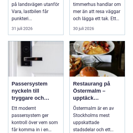
på landsvägen utanför
timmerhus handlar om
Vara, lastbilen får
mer än att resa väggar
punkteri...
och lägga ett tak. Ett
timmerhus är ett lå...
31 juli 2026
30 juli 2026
Passersystem
Restaurang på
nyckeln till
Östermalm –
tryggare och
upptäck
smidigare tillträde
matupplevelser i
Ett modernt
Östermalm är en av
en av Stockholms
passersystem ger
Stockholms mest
mest attraktiva
kontroll över vem som
uppskattade
stadsdelar
får komma in i en
stadsdelar och ett