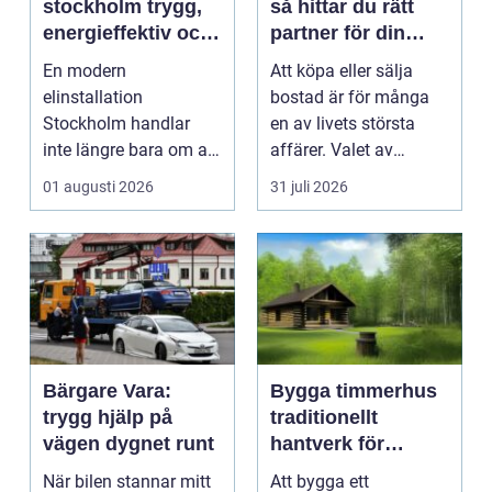
stockholm trygg,
så hittar du rätt
energieffektiv och
partner för din
framtidssäker el i
bostadsaffär
En modern
Att köpa eller sälja
företagslokaler
elinstallation
bostad är för många
Stockholm handlar
en av livets största
inte längre bara om att
affärer. Valet av
få belysning och uttag
mäklare Värnamo
01 augusti 2026
31 juli 2026
på rätt pl...
påve...
Bärgare Vara:
Bygga timmerhus
trygg hjälp på
traditionellt
vägen dygnet runt
hantverk för
moderna behov
När bilen stannar mitt
Att bygga ett