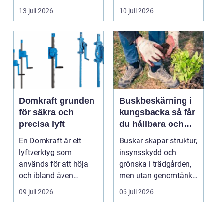
byggnad, när de får
självklart val f&ou...
13 juli 2026
10 juli 2026
komma in oc...
Domkraft grunden
Buskbeskärning i
för säkra och
kungsbacka så får
precisa lyft
du hållbara och
vackra buskar året
En Domkraft är ett
Buskar skapar struktur,
runt
lyftverktyg som
insynsskydd och
används för att höja
grönska i trädgården,
och ibland även
men utan genomtänkt
positionera tunga
beskärning blir de...
09 juli 2026
06 juli 2026
objekt, so...