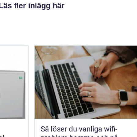
Läs fler inlägg här
Så löser du vanliga wifi-