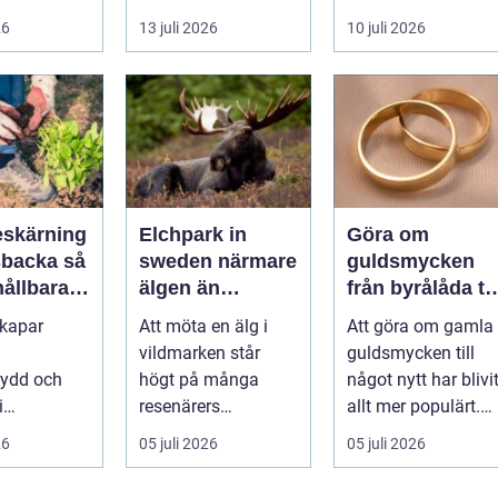
stadsdelar
tt
en byggnad, när de
självklart val f&ou..
26
13 juli 2026
10 juli 2026
s är ett
får komma in oc...
skärning
Elchpark in
Göra om
backa så
sweden närmare
guldsmycken
hållbara
älgen än
från byrålåda til
ckra
någonsin
älskad favorit
skapar
Att möta en älg i
Att göra om gamla
året runt
vildmarken står
guldsmycken till
kydd och
högt på många
något nytt har blivi
i
resenärers
allt mer populärt.
en, men
önskelista. Älgen är
Många har ärvda
26
05 juli 2026
05 juli 2026
nomtänkt
Skandinaviens
ringar, ...
g blir de...
ikonis...