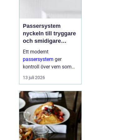
Passersystem
nyckeln till tryggare
och smidigare
tillträde
Ett modernt
passersystem
ger
kontroll över vem som
får komma in i en
13 juli 2026
byggnad, när de får
komma in och till vilka
utrymmen. I stället för
fysiska nycklar används
ofta brickor, kort,...