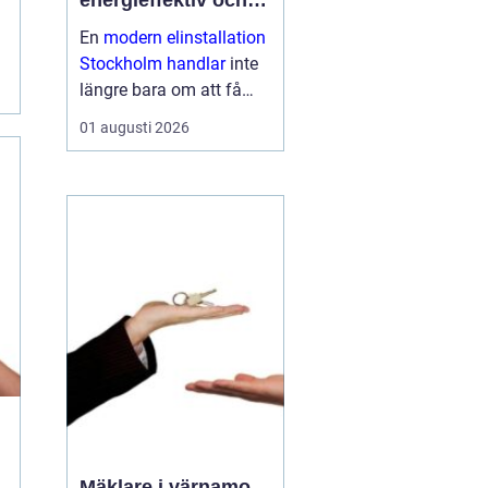
energieffektiv och
framtidssäker el i
En
modern elinstallation
företagslokaler
Stockholm handlar
inte
längre bara om att få
belysning och uttag på
01 augusti 2026
rätt plats. För företag i
huvudstadsregionen är
elen en central del av
både arbetsmiljö,
driftssäkerhet och
energikostn...
Mäklare i värnamo