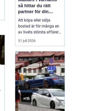
så hittar du rätt
partner för din
bostadsaffär
Att köpa eller sälja
bostad är för många en
av livets största affärer.
Valet
av mäklare
31 juli 2026
Värnamo påverkar
både
slutpris, trygghet och hur
stressig processen
upplevs. I en marknad
som rör sig snabbt, med
allt från...
i
v