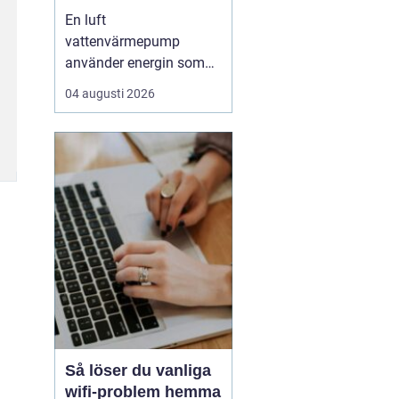
enkel uppvärmning
En luft
av huset
vattenvärmepump
använder energin som
redan finns i
04 augusti 2026
utomhusluften för att
värma upp huset och
varmvatten. Den kräver
varken borrhål eller
grävning och kan sänka
uppvärmningskostnaden
med upp till omkring
7580 % jämfört med
äldre el- eller olje...
Så löser du vanliga
wifi-problem hemma