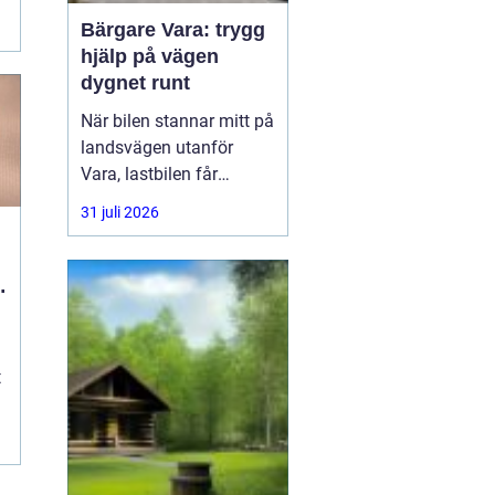
.
Bärgare Vara: trygg
hjälp på vägen
dygnet runt
När bilen stannar mitt på
landsvägen utanför
Vara, lastbilen får
punktering i
31 juli 2026
rusningstrafik eller
bussen får motorhaveri
på väg genom
l
Skaraborg är trygg och
snabb hjälp avgörande.
En
t