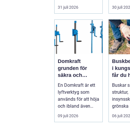
punkteri...
ett tak. E
31 juli 2026
30 juli 20
timmerhu
lå...
Domkraft
Buskbe
grunden för
i kungs
säkra och
får du 
precisa lyft
och va
En Domkraft är ett
Buskar 
buskar 
lyftverktyg som
struktur,
används för att höja
insynss
och ibland även
grönska 
positionera tunga
trädgård
09 juli 2026
06 juli 20
objekt, so...
utan ge
beskärnin