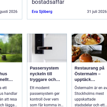
bostadsaffär
gusti 2026
Eva Sjöberg
31 juli 2026
Passersystem
Restaurang på
hus
nyckeln till
Östermalm –
nellt
tryggare och
upptäck
k för
smidigare
matupplevelser 
a ett
Ett modernt
Östermalm är en a
a behov
tillträde
en av
us handlar
passersystem ger
Stockholms mest
Stockholms
n att resa
kontroll över vem
uppskattade
mest attraktiva
ch lägga
som får komma in i
stadsdelar och ett