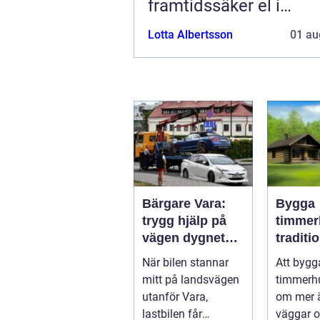
framtidssäker el i
företagslokaler
Lotta Albertsson
01 au
Bärgare Vara:
Bygga
trygg hjälp på
timmer
vägen dygnet
traditio
runt
hantver
När bilen stannar
Att bygg
modern
mitt på landsvägen
timmerh
utanför Vara,
om mer ä
lastbilen får
väggar o