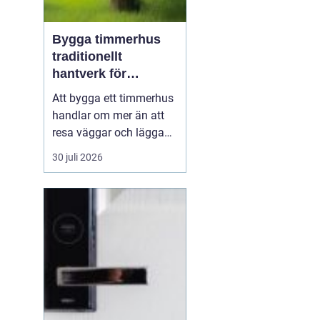
Bygga timmerhus
traditionellt
hantverk för
moderna behov
Att bygga ett timmerhus
handlar om mer än att
resa väggar och lägga
ett tak. Ett timmerhus är
30 juli 2026
ett långsiktigt hem,
skapat av massivt trä
som andas, åldras
vackert och ger en varm,
ombonad känsla.
Intresset ökar i takt med
att fler söker hållbara
boen...