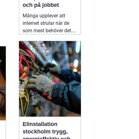
och på jobbet
Många upplever att
internet strular när de
som mest behöver det.
Sidor laddar långsamt,
videos hackar och
uppkopplingen faller
bort utan förvarning.
Ofta handlar det inte om
att internetleverantören
är dålig, utan
01 augusti
2026
Elinstallation
stockholm trygg,