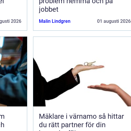
el
problem hemma och på
jobbet
gusti 2026
Malin Lindgren
01 augusti 2026
lm
Mäklare i värnamo så hittar
ch
du rätt partner för din