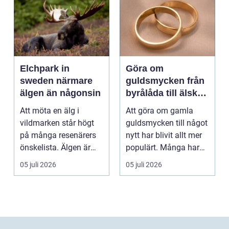
Elchpark in
Göra om
sweden närmare
guldsmycken från
älgen än någonsin
byrålåda till älskad
favorit
Att möta en älg i
Att göra om gamla
vildmarken står högt
guldsmycken till något
på många resenärers
nytt har blivit allt mer
önskelista. Älgen är
populärt. Många har
Skandinaviens ikonis...
ärvda ringar, ...
05 juli 2026
05 juli 2026