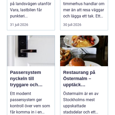
på landsvägen utanför
timmerhus handlar om
Vara, lastbilen får
mer än att resa väggar
punkteri...
och lägga ett tak. Ett
timmerhus är ett lå...
31 juli 2026
30 juli 2026
Passersystem
Restaurang på
nyckeln till
Östermalm –
tryggare och
upptäck
smidigare tillträde
matupplevelser i
Ett modernt
Östermalm är en av
en av Stockholms
passersystem ger
Stockholms mest
mest attraktiva
kontroll över vem som
uppskattade
stadsdelar
får komma in i en
stadsdelar och ett