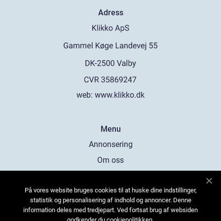
Adress
web:
www.klikko.dk
Menu
Annonsering
Om oss
Cookies
På vores website bruges cookies til at huske dine indstillinger,
Kontakta oss
statistik og personalisering af indhold og annoncer. Denne
Sitemap
information deles med tredjepart. Ved fortsat brug af websiden
godkender du cookiepolitikken.