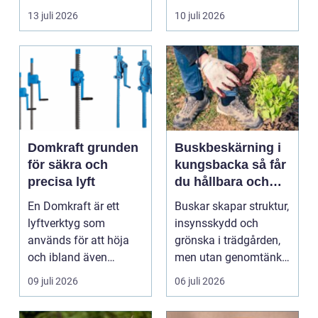
byggnad, när de får
självklart val f&ou...
13 juli 2026
10 juli 2026
komma in oc...
Domkraft grunden
Buskbeskärning i
för säkra och
kungsbacka så får
precisa lyft
du hållbara och
vackra buskar året
En Domkraft är ett
Buskar skapar struktur,
runt
lyftverktyg som
insynsskydd och
används för att höja
grönska i trädgården,
och ibland även
men utan genomtänkt
positionera tunga
beskärning blir de...
09 juli 2026
06 juli 2026
objekt, so...