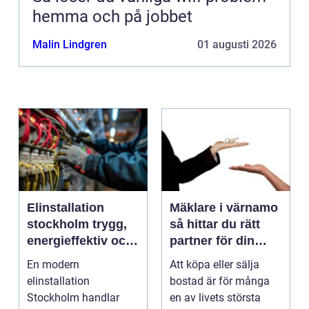
hemma och på jobbet
Malin Lindgren
01 augusti 2026
Elinstallation
Mäklare i värnamo
stockholm trygg,
så hittar du rätt
energieffektiv och
partner för din
framtidssäker el i
bostadsaffär
En modern
Att köpa eller sälja
företagslokaler
elinstallation
bostad är för många
Stockholm handlar
en av livets största