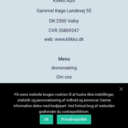
web:
www.klikko.dk
Menu
Annonsering
Om oss
Cookies
På vores website bruges cookies til at huske dine indstillinger,
Kontakta oss
statistik og personalisering af indhold og annoncer. Denne
Sitemap
information deles med tredjepart. Ved fortsat brug af websiden
godkender du cookiepolitikken.
Ok
Privatlivspolitik