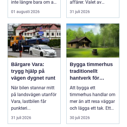
inte längre bara om att
affärer. Valet av
få belysning och uttag
mäklare Värnamo
01 augusti 2026
31 juli 2026
på rätt pl...
påve...
Bärgare Vara:
Bygga timmerhus
trygg hjälp på
traditionellt
vägen dygnet runt
hantverk för
moderna behov
När bilen stannar mitt
Att bygga ett
på landsvägen utanför
timmerhus handlar om
Vara, lastbilen får
mer än att resa väggar
punkteri...
och lägga ett tak. Ett
timmerhus är ett lå...
31 juli 2026
30 juli 2026