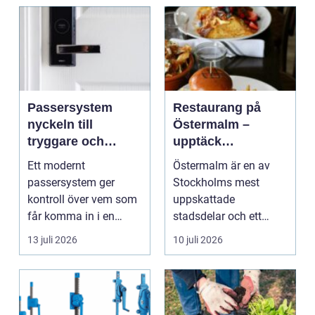
Passersystem
Restaurang på
nyckeln till
Östermalm –
tryggare och
upptäck
smidigare tillträde
matupplevelser i
Ett modernt
Östermalm är en av
en av Stockholms
passersystem ger
Stockholms mest
mest attraktiva
kontroll över vem som
uppskattade
stadsdelar
får komma in i en
stadsdelar och ett
byggnad, när de får
självklart val f&ou...
13 juli 2026
10 juli 2026
komma in oc...