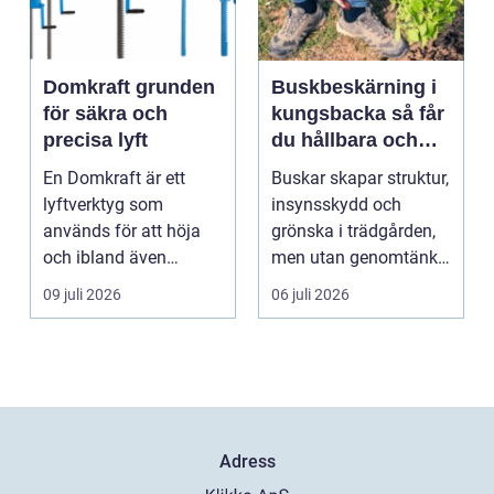
Domkraft grunden
Buskbeskärning i
för säkra och
kungsbacka så får
precisa lyft
du hållbara och
vackra buskar året
En Domkraft är ett
Buskar skapar struktur,
runt
lyftverktyg som
insynsskydd och
används för att höja
grönska i trädgården,
och ibland även
men utan genomtänkt
positionera tunga
beskärning blir de...
09 juli 2026
06 juli 2026
objekt, so...
Adress