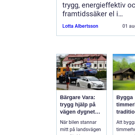
trygg, energieffektiv o
framtidssäker el i
företagslokaler
Lotta Albertsson
01 au
Bärgare Vara:
Bygga
trygg hjälp på
timmer
vägen dygnet
traditio
runt
hantver
När bilen stannar
Att bygg
modern
mitt på landsvägen
timmerh