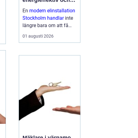
energieffektiv och
framtidssäker el i
En
modern elinstallation
företagslokaler
Stockholm handlar
inte
längre bara om att få
belysning och uttag på
01 augusti 2026
rätt plats. För företag i
huvudstadsregionen är
elen en central del av
både arbetsmiljö,
driftssäkerhet och
energikostn...
Mäklare i värnamo