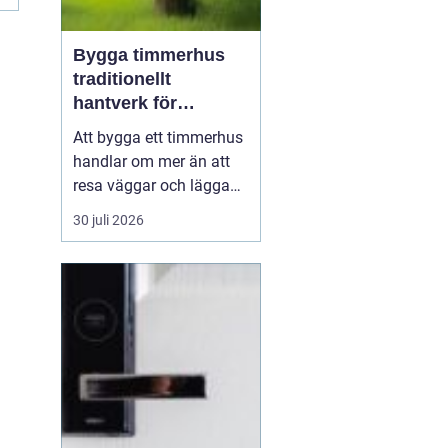
Bygga timmerhus
traditionellt
hantverk för
moderna behov
Att bygga ett timmerhus
handlar om mer än att
resa väggar och lägga
ett tak. Ett timmerhus är
30 juli 2026
ett långsiktigt hem,
skapat av massivt trä
som andas, åldras
vackert och ger en varm,
ombonad känsla.
Intresset ökar i takt med
att fler söker hållbara
boen...