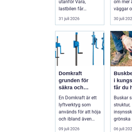
utanför Vara,
om mer ä
lastbilen får
väggar o
punkteri...
ett tak. E
31 juli 2026
30 juli 20
timmerhu
lå...
Domkraft
Buskbe
grunden för
i kungs
säkra och
får du 
precisa lyft
och va
En Domkraft är ett
Buskar 
buskar 
lyftverktyg som
struktur,
används för att höja
insynss
och ibland även
grönska 
positionera tunga
trädgård
09 juli 2026
06 juli 20