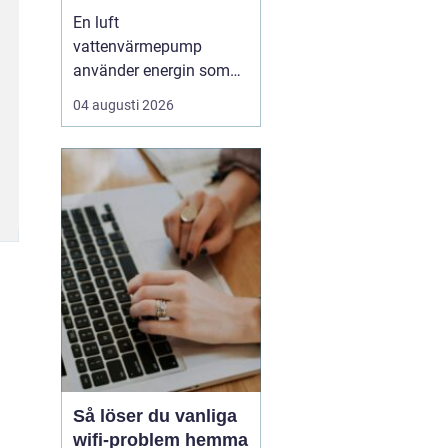
enkel uppvärmning
En luft
av huset
vattenvärmepump
använder energin som
redan finns i
04 augusti 2026
utomhusluften för att
värma upp huset och
varmvatten. Den kräver
varken borrhål eller
grävning och kan sänka
uppvärmningskostnaden
med upp till omkring
7580 % jämfört med
äldre el- eller olje...
Så löser du vanliga
wifi-problem hemma