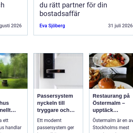
ch
du rätt partner för din
bostadsaffär
gusti 2026
Eva Sjöberg
31 juli 2026
Passersystem
Restaurang på
hus
nyckeln till
Östermalm –
nellt
tryggare och
upptäck
k för
smidigare
matupplevelser 
a ett
Ett modernt
Östermalm är en a
a behov
tillträde
en av
us handlar
passersystem ger
Stockholms mest
Stockholms