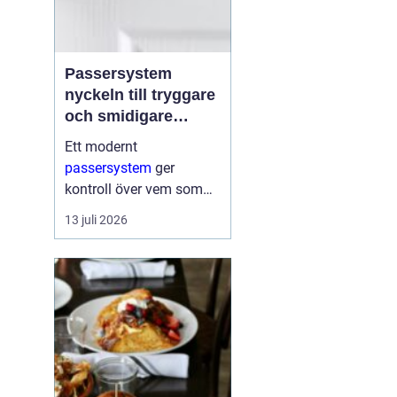
Passersystem
nyckeln till tryggare
och smidigare
tillträde
Ett modernt
passersystem
ger
kontroll över vem som
får komma in i en
13 juli 2026
byggnad, när de får
komma in och till vilka
utrymmen. I stället för
fysiska nycklar används
ofta brickor, kort,...