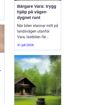
Bärgare Vara: trygg
hjälp på vägen
.
dygnet runt
När bilen stannar mitt på
landsvägen utanför
Vara, lastbilen får
punktering i
31 juli 2026
rusningstrafik eller
bussen får motorhaveri
på väg genom
Skaraborg är trygg och
l
snabb hjälp avgörande.
En
t