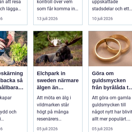
n att resa
kontroll över vem
uppskattade
mest attraktiva
ch lägga
som får komma in i
stadsdelar och ett
stadsdelar
tt
en byggnad, när de
självklart val f&ou..
26
13 juli 2026
10 juli 2026
s är ett
får komma in oc...
skärning
Elchpark in
Göra om
backa så
sweden närmare
guldsmycken
hållbara
älgen än
från byrålåda til
ckra
någonsin
älskad favorit
skapar
Att möta en älg i
Att göra om gamla
året runt
vildmarken står
guldsmycken till
kydd och
högt på många
något nytt har blivi
i
resenärers
allt mer populärt.
en, men
önskelista. Älgen är
Många har ärvda
26
05 juli 2026
05 juli 2026