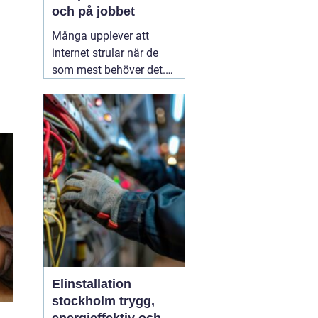
och på jobbet
Många upplever att
internet strular när de
som mest behöver det.
Sidor laddar långsamt,
videos hackar och
uppkopplingen faller
bort utan förvarning.
Ofta handlar det inte om
att internetleverantören
är dålig, utan
01 augusti
2026
Elinstallation
stockholm trygg,