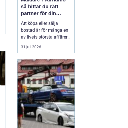
så hittar du rätt
partner för din
bostadsaffär
Att köpa eller sälja
bostad är för många en
av livets största affärer.
Valet
av mäklare
31 juli 2026
Värnamo påverkar
både
slutpris, trygghet och hur
stressig processen
upplevs. I en marknad
som rör sig snabbt, med
allt från...
i
v