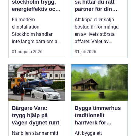
stockholm trygg,
så hittar du rätt
energieffektiv och
partner för din
framtidssäker el i
bostadsaffär
En modern
Att köpa eller sälja
företagslokaler
elinstallation
bostad är för många
Stockholm handlar
en av livets största
inte längre bara om att
affärer. Valet av
få belysning och uttag
mäklare Värnamo
01 augusti 2026
31 juli 2026
på rätt pl...
påve...
Bärgare Vara:
Bygga timmerhus
trygg hjälp på
traditionellt
vägen dygnet runt
hantverk för
moderna behov
När bilen stannar mitt
Att bygga ett