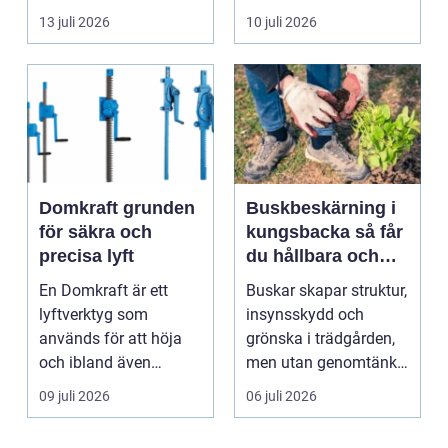
byggnad, när de får
självklart val f&ou...
13 juli 2026
10 juli 2026
komma in oc...
Domkraft grunden
Buskbeskärning i
för säkra och
kungsbacka så får
precisa lyft
du hållbara och
vackra buskar året
En Domkraft är ett
Buskar skapar struktur,
runt
lyftverktyg som
insynsskydd och
används för att höja
grönska i trädgården,
och ibland även
men utan genomtänkt
positionera tunga
beskärning blir de...
09 juli 2026
06 juli 2026
objekt, so...