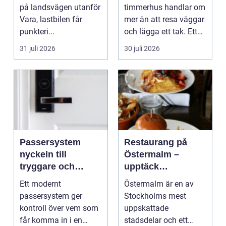
på landsvägen utanför
timmerhus handlar om
Vara, lastbilen får
mer än att resa väggar
punkteri...
och lägga ett tak. Ett
timmerhus är ett lå...
31 juli 2026
30 juli 2026
Passersystem
Restaurang på
nyckeln till
Östermalm –
tryggare och
upptäck
smidigare tillträde
matupplevelser i
Ett modernt
Östermalm är en av
en av Stockholms
passersystem ger
Stockholms mest
mest attraktiva
kontroll över vem som
uppskattade
stadsdelar
får komma in i en
stadsdelar och ett