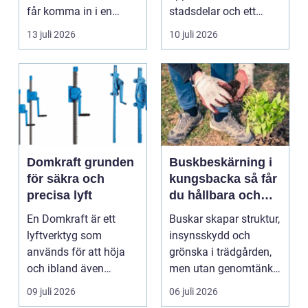
stadsdelar
får komma in i en
stadsdelar och ett
byggnad, när de får
självklart val f&ou...
13 juli 2026
10 juli 2026
komma in oc...
Domkraft grunden
Buskbeskärning i
för säkra och
kungsbacka så får
precisa lyft
du hållbara och
vackra buskar året
En Domkraft är ett
Buskar skapar struktur,
runt
lyftverktyg som
insynsskydd och
används för att höja
grönska i trädgården,
och ibland även
men utan genomtänkt
positionera tunga
beskärning blir de...
09 juli 2026
06 juli 2026
objekt, so...