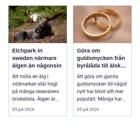
Elchpark in
Göra om
sweden närmare
guldsmycken från
älgen än någonsin
byrålåda till älskad
favorit
Att möta en älg i
Att göra om gamla
vildmarken står högt
guldsmycken till något
på många resenärers
nytt har blivit allt mer
önskelista. Älgen är
populärt. Många har
Skandinaviens ikonis...
ärvda ringar, ...
05 juli 2026
05 juli 2026