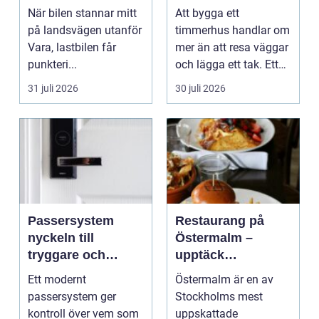
moderna behov
När bilen stannar mitt
Att bygga ett
på landsvägen utanför
timmerhus handlar om
Vara, lastbilen får
mer än att resa väggar
punkteri...
och lägga ett tak. Ett
timmerhus är ett lå...
31 juli 2026
30 juli 2026
Passersystem
Restaurang på
nyckeln till
Östermalm –
tryggare och
upptäck
smidigare tillträde
matupplevelser i
Ett modernt
Östermalm är en av
en av Stockholms
passersystem ger
Stockholms mest
mest attraktiva
kontroll över vem som
uppskattade