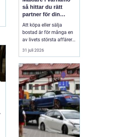
så hittar du rätt
partner för din
bostadsaffär
Att köpa eller sälja
bostad är för många en
av livets största affärer.
Valet
av mäklare
31 juli 2026
Värnamo påverkar
både
slutpris, trygghet och hur
stressig processen
upplevs. I en marknad
som rör sig snabbt, med
allt från...
i
v