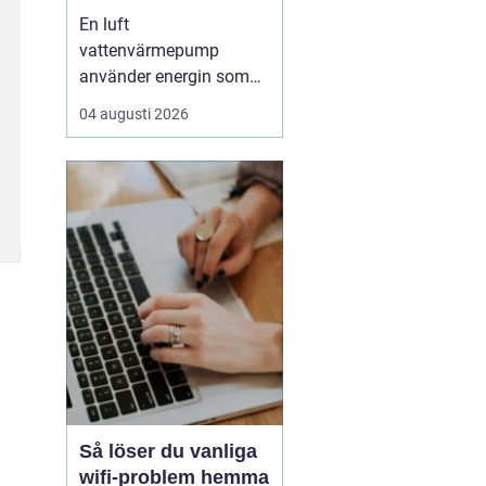
enkel uppvärmning
En luft
av huset
vattenvärmepump
använder energin som
redan finns i
04 augusti 2026
utomhusluften för att
värma upp huset och
varmvatten. Den kräver
varken borrhål eller
grävning och kan sänka
uppvärmningskostnaden
med upp till omkring
7580 % jämfört med
äldre el- eller olje...
Så löser du vanliga
wifi-problem hemma