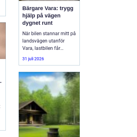
.
Bärgare Vara: trygg
hjälp på vägen
dygnet runt
När bilen stannar mitt på
landsvägen utanför
Vara, lastbilen får
punktering i
31 juli 2026
rusningstrafik eller
bussen får motorhaveri
på väg genom
l
Skaraborg är trygg och
snabb hjälp avgörande.
En
t