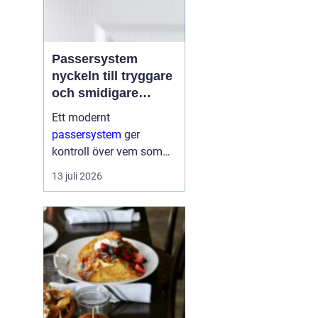
Passersystem
nyckeln till tryggare
och smidigare
tillträde
Ett modernt
passersystem
ger
kontroll över vem som
får komma in i en
13 juli 2026
byggnad, när de får
komma in och till vilka
utrymmen. I stället för
fysiska nycklar används
ofta brickor, kort,...