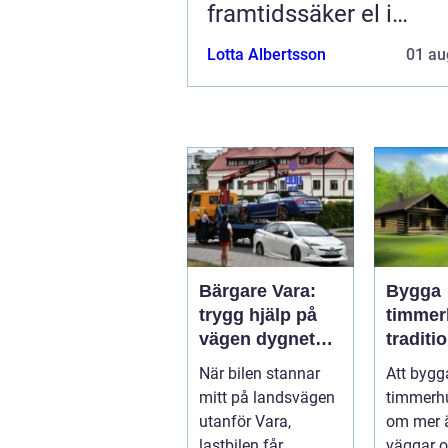
framtidssäker el i
företagslokaler
Lotta Albertsson
01 au
Bärgare Vara:
Bygga
trygg hjälp på
timmer
vägen dygnet
traditio
runt
hantver
När bilen stannar
Att bygg
modern
mitt på landsvägen
timmerh
utanför Vara,
om mer ä
lastbilen får
väggar o