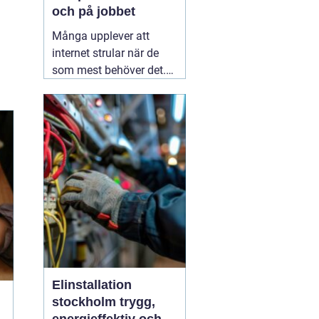
och på jobbet
Många upplever att
internet strular när de
som mest behöver det.
Sidor laddar långsamt,
videos hackar och
uppkopplingen faller
bort utan förvarning.
Ofta handlar det inte om
att internetleverantören
är dålig, utan
01 augusti
2026
Elinstallation
stockholm trygg,