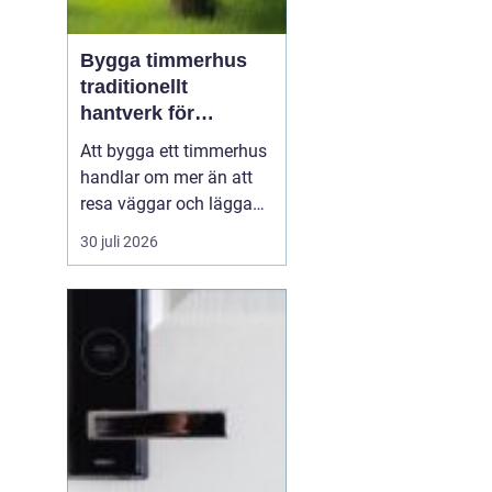
Bygga timmerhus
traditionellt
hantverk för
moderna behov
Att bygga ett timmerhus
handlar om mer än att
resa väggar och lägga
ett tak. Ett timmerhus är
30 juli 2026
ett långsiktigt hem,
skapat av massivt trä
som andas, åldras
vackert och ger en varm,
ombonad känsla.
Intresset ökar i takt med
att fler söker hållbara
boen...