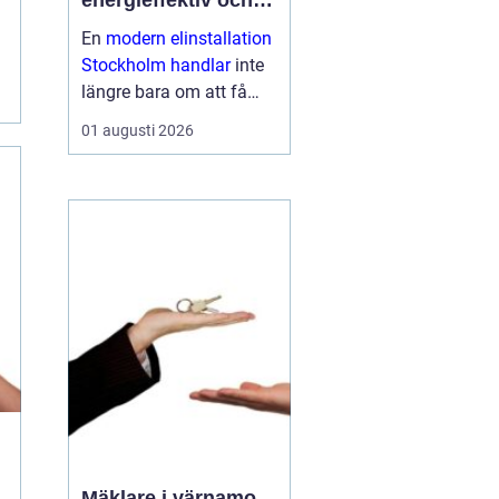
energieffektiv och
framtidssäker el i
En
modern elinstallation
företagslokaler
Stockholm handlar
inte
längre bara om att få
belysning och uttag på
01 augusti 2026
rätt plats. För företag i
huvudstadsregionen är
elen en central del av
både arbetsmiljö,
driftssäkerhet och
energikostn...
Mäklare i värnamo