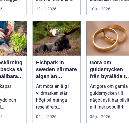
stadsdelar
tt
en byggnad, när de
självklart val f&ou..
26
13 juli 2026
10 juli 2026
s är ett
får komma in oc...
skärning
Elchpark in
Göra om
backa så
sweden närmare
guldsmycken
hållbara
älgen än
från byrålåda til
ckra
någonsin
älskad favorit
skapar
Att möta en älg i
Att göra om gamla
året runt
vildmarken står
guldsmycken till
kydd och
högt på många
något nytt har blivi
i
resenärers
allt mer populärt.
en, men
önskelista. Älgen är
Många har ärvda
26
05 juli 2026
05 juli 2026
nomtänkt
Skandinaviens
ringar, ...
g blir de...
ikonis...