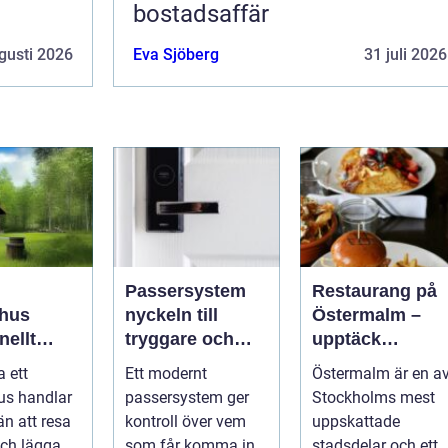
bostadsaffär
gusti 2026
Eva Sjöberg
31 juli 2026
Passersystem
Restaurang på
hus
nyckeln till
Östermalm –
nellt
tryggare och
upptäck
k för
smidigare
matupplevelser 
a ett
Ett modernt
Östermalm är en a
a behov
tillträde
en av
us handlar
passersystem ger
Stockholms mest
Stockholms
n att resa
kontroll över vem
uppskattade
mest attraktiva
ch lägga
som får komma in i
stadsdelar och ett