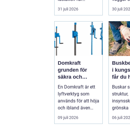
punkteri...
ett tak. E
31 juli 2026
30 juli 20
timmerhu
lå...
Domkraft
Buskbe
grunden för
i kungs
säkra och
får du 
precisa lyft
och va
En Domkraft är ett
Buskar 
buskar 
lyftverktyg som
struktur,
används för att höja
insynss
och ibland även
grönska 
positionera tunga
trädgård
09 juli 2026
06 juli 20
objekt, so...
utan ge
beskärnin