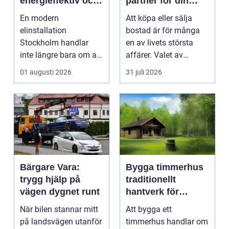
energieffektiv och
partner för din
framtidssäker el i
bostadsaffär
En modern
Att köpa eller sälja
företagslokaler
elinstallation
bostad är för många
Stockholm handlar
en av livets största
inte längre bara om att
affärer. Valet av
få belysning och uttag
mäklare Värnamo
01 augusti 2026
31 juli 2026
på rätt pl...
påve...
Bärgare Vara:
Bygga timmerhus
trygg hjälp på
traditionellt
vägen dygnet runt
hantverk för
moderna behov
När bilen stannar mitt
Att bygga ett
på landsvägen utanför
timmerhus handlar om