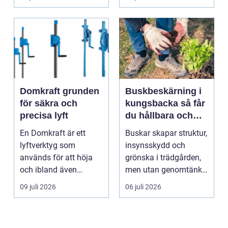
komma in oc...
Domkraft grunden
Buskbeskärning i
för säkra och
kungsbacka så får
precisa lyft
du hållbara och
vackra buskar året
En Domkraft är ett
Buskar skapar struktur,
runt
lyftverktyg som
insynsskydd och
används för att höja
grönska i trädgården,
och ibland även
men utan genomtänkt
positionera tunga
beskärning blir de...
09 juli 2026
06 juli 2026
objekt, so...