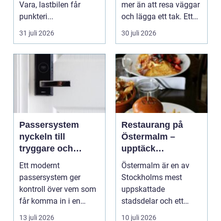
Vara, lastbilen får
mer än att resa väggar
punkteri...
och lägga ett tak. Ett
timmerhus är ett lå...
31 juli 2026
30 juli 2026
Passersystem
Restaurang på
nyckeln till
Östermalm –
tryggare och
upptäck
smidigare tillträde
matupplevelser i
Ett modernt
Östermalm är en av
en av Stockholms
passersystem ger
Stockholms mest
mest attraktiva
kontroll över vem som
uppskattade
stadsdelar
får komma in i en
stadsdelar och ett
byggnad, när de får
självklart val f&ou...
13 juli 2026
10 juli 2026