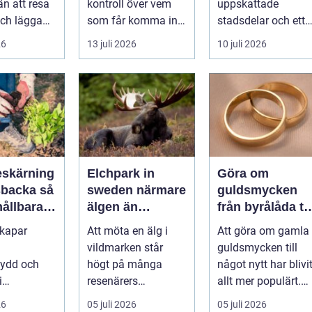
n att resa
kontroll över vem
uppskattade
mest attraktiva
ch lägga
som får komma in i
stadsdelar och ett
stadsdelar
tt
en byggnad, när de
självklart val f&ou..
26
13 juli 2026
10 juli 2026
s är ett
får komma in oc...
skärning
Elchpark in
Göra om
backa så
sweden närmare
guldsmycken
hållbara
älgen än
från byrålåda til
ckra
någonsin
älskad favorit
skapar
Att möta en älg i
Att göra om gamla
året runt
vildmarken står
guldsmycken till
kydd och
högt på många
något nytt har blivi
i
resenärers
allt mer populärt.
en, men
önskelista. Älgen är
Många har ärvda
26
05 juli 2026
05 juli 2026