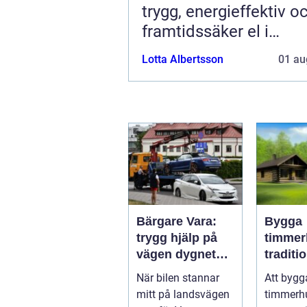
trygg, energieffektiv o
framtidssäker el i
företagslokaler
Lotta Albertsson
01 au
Bärgare Vara:
Bygga
trygg hjälp på
timmer
vägen dygnet
traditio
runt
hantver
När bilen stannar
Att bygg
modern
mitt på landsvägen
timmerh