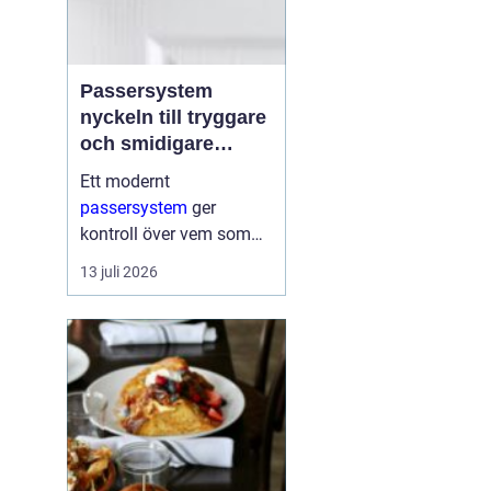
Passersystem
nyckeln till tryggare
och smidigare
tillträde
Ett modernt
passersystem
ger
kontroll över vem som
får komma in i en
13 juli 2026
byggnad, när de får
komma in och till vilka
utrymmen. I stället för
fysiska nycklar används
ofta brickor, kort,...