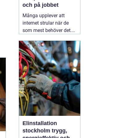
och på jobbet
Många upplever att
internet strular när de
som mest behöver det.
Sidor laddar långsamt,
videos hackar och
uppkopplingen faller
bort utan förvarning.
Ofta handlar det inte om
att internetleverantören
är dålig, utan
01 augusti
2026
Elinstallation
stockholm trygg,