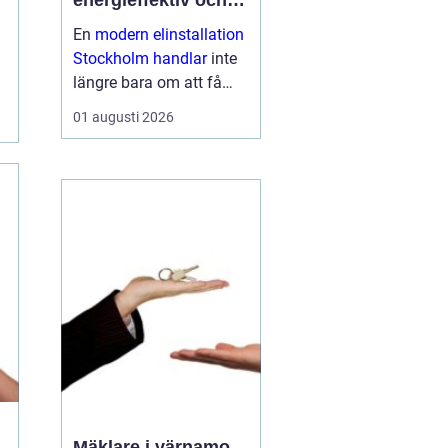
energieffektiv och
framtidssäker el i
En
modern elinstallation
företagslokaler
Stockholm handlar
inte
längre bara om att få
belysning och uttag på
01 augusti 2026
rätt plats. För företag i
huvudstadsregionen är
elen en central del av
både arbetsmiljö,
driftssäkerhet och
energikostn...
Mäklare i värnamo