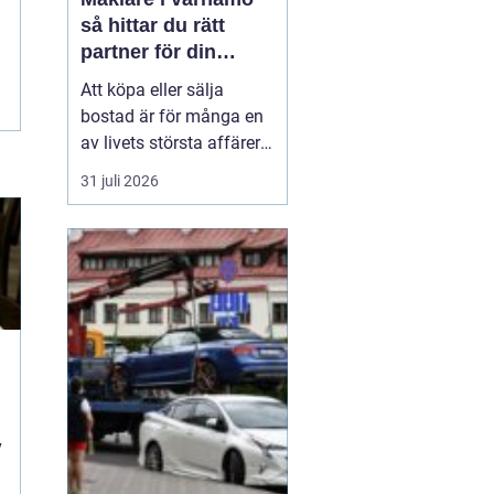
så hittar du rätt
partner för din
bostadsaffär
Att köpa eller sälja
bostad är för många en
av livets största affärer.
Valet
av mäklare
31 juli 2026
Värnamo påverkar
både
slutpris, trygghet och hur
stressig processen
upplevs. I en marknad
som rör sig snabbt, med
allt från...
i
v