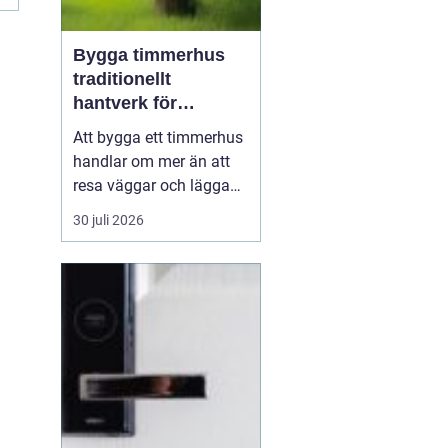
Bygga timmerhus
traditionellt
hantverk för
moderna behov
Att bygga ett timmerhus
handlar om mer än att
resa väggar och lägga
ett tak. Ett timmerhus är
30 juli 2026
ett långsiktigt hem,
skapat av massivt trä
som andas, åldras
vackert och ger en varm,
ombonad känsla.
Intresset ökar i takt med
att fler söker hållbara
boen...