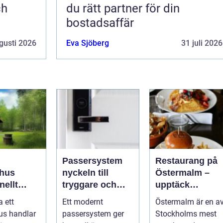
ch
du rätt partner för din
bostadsaffär
gusti 2026
Eva Sjöberg
31 juli 2026
Passersystem
Restaurang på
hus
nyckeln till
Östermalm –
nellt
tryggare och
upptäck
k för
smidigare
matupplevelser 
a ett
Ett modernt
Östermalm är en a
a behov
tillträde
en av
us handlar
passersystem ger
Stockholms mest
Stockholms