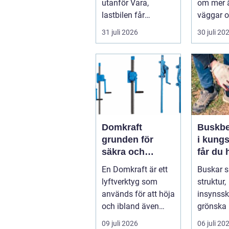
utanför Vara,
om mer ä
lastbilen får
väggar o
punkteri...
ett tak. E
31 juli 2026
30 juli 20
timmerhu
lå...
Domkraft
Buskbe
grunden för
i kungs
säkra och
får du 
precisa lyft
och va
En Domkraft är ett
Buskar 
buskar 
lyftverktyg som
struktur,
används för att höja
insynss
och ibland även
grönska 
positionera tunga
trädgård
09 juli 2026
06 juli 20