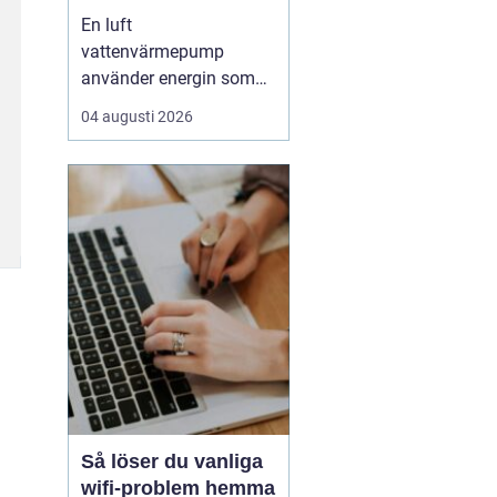
enkel uppvärmning
En luft
av huset
vattenvärmepump
använder energin som
redan finns i
04 augusti 2026
utomhusluften för att
värma upp huset och
varmvatten. Den kräver
varken borrhål eller
grävning och kan sänka
uppvärmningskostnaden
med upp till omkring
7580 % jämfört med
äldre el- eller olje...
Så löser du vanliga
wifi-problem hemma