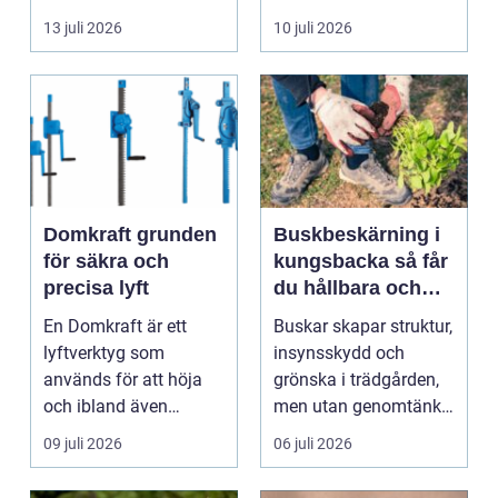
byggnad, när de får
självklart val f&ou...
13 juli 2026
10 juli 2026
komma in oc...
Domkraft grunden
Buskbeskärning i
för säkra och
kungsbacka så får
precisa lyft
du hållbara och
vackra buskar året
En Domkraft är ett
Buskar skapar struktur,
runt
lyftverktyg som
insynsskydd och
används för att höja
grönska i trädgården,
och ibland även
men utan genomtänkt
positionera tunga
beskärning blir de...
09 juli 2026
06 juli 2026
objekt, so...