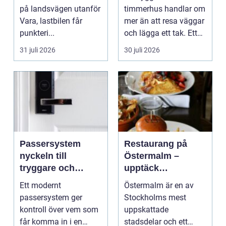
på landsvägen utanför
timmerhus handlar om
Vara, lastbilen får
mer än att resa väggar
punkteri...
och lägga ett tak. Ett
timmerhus är ett lå...
31 juli 2026
30 juli 2026
Passersystem
Restaurang på
nyckeln till
Östermalm –
tryggare och
upptäck
smidigare tillträde
matupplevelser i
Ett modernt
Östermalm är en av
en av Stockholms
passersystem ger
Stockholms mest
mest attraktiva
kontroll över vem som
uppskattade
stadsdelar
får komma in i en
stadsdelar och ett