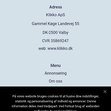
Adress
web:
www.klikko.dk
Menu
Annonsering
Om oss
Cookies
På vores website bruges cookies til at huske dine indstillinger,
Kontakta oss
statistik og personalisering af indhold og annoncer. Denne
Sitemap
information deles med tredjepart. Ved fortsat brug af websiden