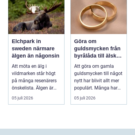
Elchpark in
Göra om
sweden närmare
guldsmycken från
älgen än någonsin
byrålåda till älskad
favorit
Att möta en älg i
Att göra om gamla
vildmarken står högt
guldsmycken till något
på många resenärers
nytt har blivit allt mer
önskelista. Älgen är
populärt. Många har
Skandinaviens ikonis...
ärvda ringar, ...
05 juli 2026
05 juli 2026