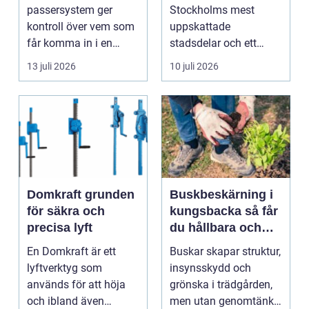
en av Stockholms
passersystem ger
Stockholms mest
mest attraktiva
kontroll över vem som
uppskattade
stadsdelar
får komma in i en
stadsdelar och ett
byggnad, när de får
självklart val f&ou...
13 juli 2026
10 juli 2026
komma in oc...
Domkraft grunden
Buskbeskärning i
för säkra och
kungsbacka så får
precisa lyft
du hållbara och
vackra buskar året
En Domkraft är ett
Buskar skapar struktur,
runt
lyftverktyg som
insynsskydd och
används för att höja
grönska i trädgården,
och ibland även
men utan genomtänkt