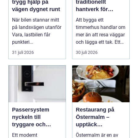
trygg hjälp på
traditionellt
vägen dygnet runt
hantverk för
moderna behov
När bilen stannar mitt
Att bygga ett
på landsvägen utanför
timmerhus handlar om
Vara, lastbilen får
mer än att resa väggar
punkteri...
och lägga ett tak. Ett
timmerhus är ett lå...
31 juli 2026
30 juli 2026
Passersystem
Restaurang på
nyckeln till
Östermalm –
tryggare och
upptäck
smidigare tillträde
matupplevelser i
Ett modernt
Östermalm är en av