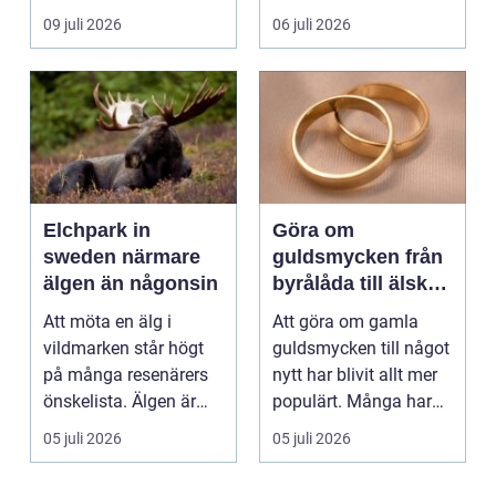
positionera tunga
beskärning blir de...
09 juli 2026
06 juli 2026
objekt, so...
Elchpark in
Göra om
sweden närmare
guldsmycken från
älgen än någonsin
byrålåda till älskad
favorit
Att möta en älg i
Att göra om gamla
vildmarken står högt
guldsmycken till något
på många resenärers
nytt har blivit allt mer
önskelista. Älgen är
populärt. Många har
Skandinaviens ikonis...
ärvda ringar, ...
05 juli 2026
05 juli 2026