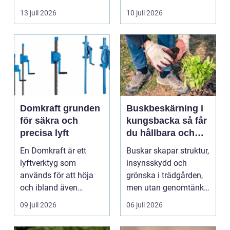
byggnad, när de får
självklart val f&ou...
13 juli 2026
10 juli 2026
komma in oc...
Domkraft grunden
Buskbeskärning i
för säkra och
kungsbacka så får
precisa lyft
du hållbara och
vackra buskar året
En Domkraft är ett
Buskar skapar struktur,
runt
lyftverktyg som
insynsskydd och
används för att höja
grönska i trädgården,
och ibland även
men utan genomtänkt
positionera tunga
beskärning blir de...
09 juli 2026
06 juli 2026
objekt, so...