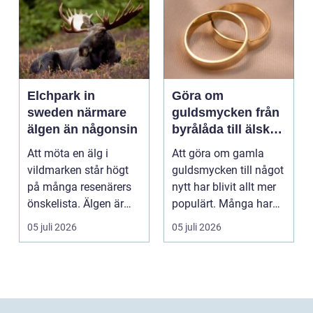
Elchpark in
Göra om
sweden närmare
guldsmycken från
älgen än någonsin
byrålåda till älskad
favorit
Att möta en älg i
Att göra om gamla
vildmarken står högt
guldsmycken till något
på många resenärers
nytt har blivit allt mer
önskelista. Älgen är
populärt. Många har
Skandinaviens ikonis...
ärvda ringar, ...
05 juli 2026
05 juli 2026