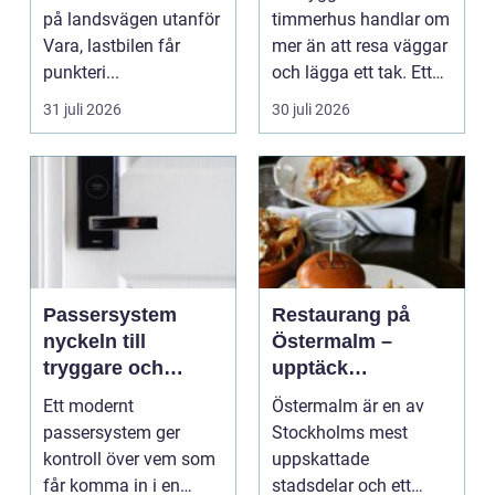
på landsvägen utanför
timmerhus handlar om
Vara, lastbilen får
mer än att resa väggar
punkteri...
och lägga ett tak. Ett
timmerhus är ett lå...
31 juli 2026
30 juli 2026
Passersystem
Restaurang på
nyckeln till
Östermalm –
tryggare och
upptäck
smidigare tillträde
matupplevelser i
Ett modernt
Östermalm är en av
en av Stockholms
passersystem ger
Stockholms mest
mest attraktiva
kontroll över vem som
uppskattade
stadsdelar
får komma in i en
stadsdelar och ett