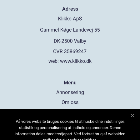
Adress
web:
www.klikko.dk
Menu
Annonsering
Om oss
Cookies
På vores website bruges cookies til at huske dine indstillinger,
Kontakta oss
statistik og personalisering af indhold og annoncer. Denne
Sitemap
information deles med tredjepart. Ved fortsat brug af websiden