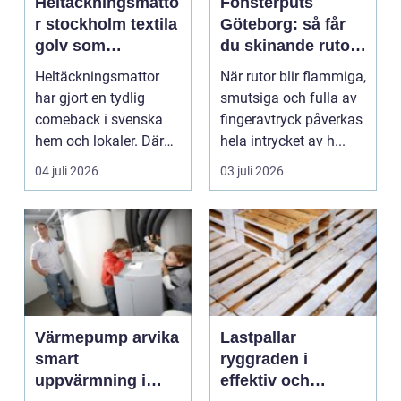
Heltäckningsmatto
Fönsterputs
r stockholm textila
Göteborg: så får
golv som
du skinande rutor
förändrar rummet
året runt
Heltäckningsmattor
När rutor blir flammiga,
har gjort en tydlig
smutsiga och fulla av
comeback i svenska
fingeravtryck påverkas
hem och lokaler. Där
hela intrycket av h...
de tidigare sågs som ...
04 juli 2026
03 juli 2026
Värmepump arvika
Lastpallar
smart
ryggraden i
uppvärmning i
effektiv och