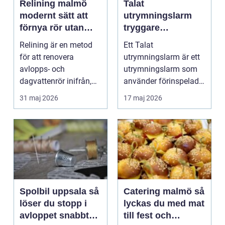
Relining malmö
Talat
modernt sätt att
utrymningslarm
förnya rör utan
tryggare
stambyte
utrymning med
Relining är en metod
Ett Talat
tydliga
för att renovera
utrymningslarm är ett
röstmeddelanden
avlopps- och
utrymningslarm som
dagvattenrör inifrån,
använder förinspelade
utan att byta ut hela
eller direktsända
31 maj 2026
17 maj 2026
rörsy...
röstmedde...
Spolbil uppsala så
Catering malmö så
löser du stopp i
lyckas du med mat
avloppet snabbt
till fest och