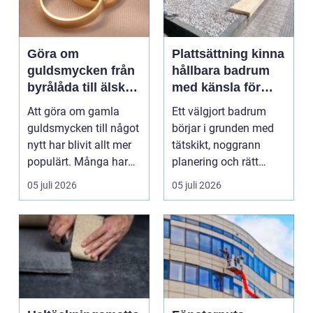
Göra om
Plattsättning kinna
guldsmycken från
hållbara badrum
byrålåda till älskad
med känsla för
favorit
detaljer
Att göra om gamla
Ett välgjort badrum
guldsmycken till något
börjar i grunden med
nytt har blivit allt mer
tätskikt, noggrann
populärt. Många har
planering och rätt
ärvda ringar, ...
plattsättning. När k...
05 juli 2026
05 juli 2026