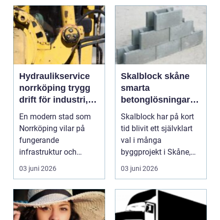
Hydraulikservice
Skalblock skåne
norrköping trygg
smarta
drift för industri,
betonglösningar
fordon och fartyg
för starka och
En modern stad som
Skalblock har på kort
hållbara
Norrköping vilar på
tid blivit ett självklart
byggprojekt
fungerande
val i många
infrastruktur och
byggprojekt i Skåne,
pålitliga maskiner.
både inom lantbruk,...
03 juni 2026
03 juni 2026
Bakom mycket...