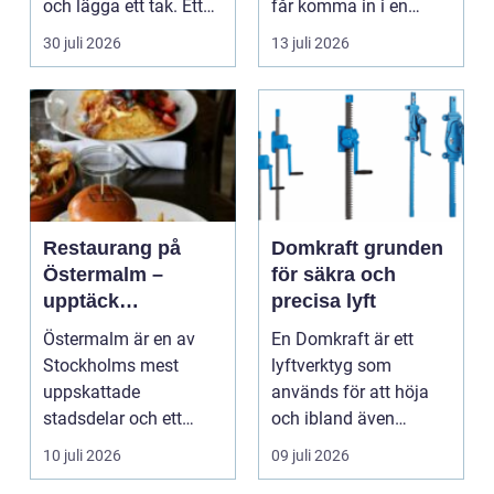
och lägga ett tak. Ett
får komma in i en
timmerhus är ett lå...
byggnad, när de får
30 juli 2026
13 juli 2026
komma in oc...
Restaurang på
Domkraft grunden
Östermalm –
för säkra och
upptäck
precisa lyft
matupplevelser i
Östermalm är en av
En Domkraft är ett
en av Stockholms
Stockholms mest
lyftverktyg som
mest attraktiva
uppskattade
används för att höja
stadsdelar
stadsdelar och ett
och ibland även
självklart val f&ou...
positionera tunga
10 juli 2026
09 juli 2026
objekt, so...