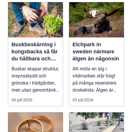
Buskbeskärning i
Elchpark in
kungsbacka så får
sweden närmare
du hållbara och
älgen än någonsin
vackra buskar året
Buskar skapar struktur,
Att möta en älg i
runt
insynsskydd och
vildmarken står högt
grönska i trädgården,
på många resenärers
men utan genomtänkt
önskelista. Älgen är
beskärning blir de...
Skandinaviens ikonis...
06 juli 2026
05 juli 2026