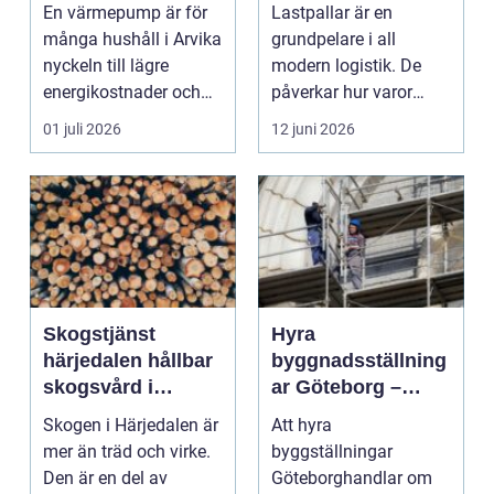
värmländskt klimat
hållbar logistik
En värmepump är för
Lastpallar är en
många hushåll i Arvika
grundpelare i all
nyckeln till lägre
modern logistik. De
energikostnader och
påverkar hur varor
ett jämnare inomhu...
lastas, lagras, fraktas
01 juli 2026
12 juni 2026
oc...
Skogstjänst
Hyra
härjedalen hållbar
byggnadsställning
skogsvård i
ar Göteborg –
praktiken
tryggt, effektivt
Skogen i Härjedalen är
Att hyra
och prisvärt
mer än träd och virke.
byggställningar
Den är en del av
Göteborghandlar om