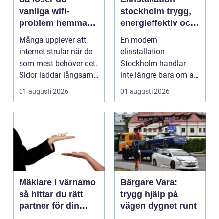
vanliga wifi-
stockholm trygg,
problem hemma
energieffektiv och
och på jobbet
framtidssäker el i
Många upplever att
En modern
företagslokaler
internet strular när de
elinstallation
som mest behöver det.
Stockholm handlar
Sidor laddar långsamt,
inte längre bara om att
videos hacka...
få belysning och uttag
01 augusti 2026
01 augusti 2026
på rätt pl...
Mäklare i värnamo
Bärgare Vara:
så hittar du rätt
trygg hjälp på
partner för din
vägen dygnet runt
bostadsaffär