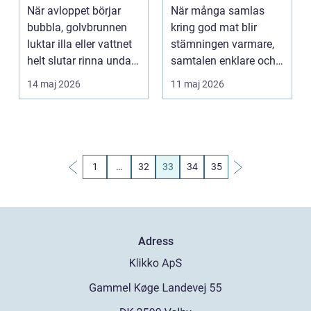
och säkert
företagsevent
När avloppet börjar
När många samlas
bubbla, golvbrunnen
kring god mat blir
luktar illa eller vattnet
stämningen varmare,
helt slutar rinna undan
samtalen enklare och
behövs hjä...
minnena starkare. För
14 maj 2026
11 maj 2026
d...
1
…
32
33
34
35
Adress