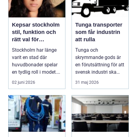
Kepsar stockholm
Tunga transporter
stil, funktion och
som får industrin
rätt val för
att rulla
stadslivet
Stockholm har länge
Tunga och
varit en stad där
skrymmande gods är
huvudbonader spelar
en förutsättning för att
en tydlig roll i modet.
svensk industri ska
Från trendiga inne...
fungera. Maskiner,
02 juni 2026
31 maj 2026
transfo...