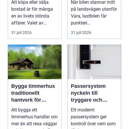
Att köpa eller sälja
När bilen stannar mitt
bostad är för många
på landsvägen utanför
en av livets största
Vara, lastbilen får
affärer. Valet av
punkteri...
mäklare Värnamo
31 juli 2026
31 juli 2026
påve...
Bygga timmerhus
Passersystem
traditionellt
nyckeln till
hantverk för
tryggare och
moderna behov
smidigare tillträde
Att bygga ett
Ett modernt
timmerhus handlar om
passersystem ger
mer än att resa väggar
kontroll över vem som