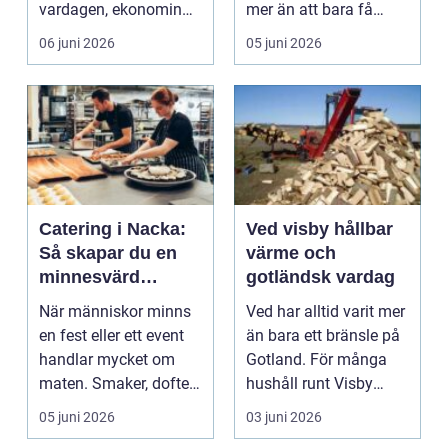
vardagen, ekonomin
mer än att bara få
och landskapet. Fö...
fram några...
06 juni 2026
05 juni 2026
Catering i Nacka:
Ved visby hållbar
Så skapar du en
värme och
minnesvärd
gotländsk vardag
upplevelse med
När människor minns
Ved har alltid varit mer
maten i fokus
en fest eller ett event
än bara ett bränsle på
handlar mycket om
Gotland. För många
maten. Smaker, dofter
hushåll runt Visby
och hu...
betyder veden ...
05 juni 2026
03 juni 2026