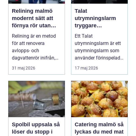
Relining malmö
Talat
modernt sätt att
utrymningslarm
förnya rör utan
tryggare
stambyte
utrymning med
Relining är en metod
Ett Talat
tydliga
för att renovera
utrymningslarm är ett
röstmeddelanden
avlopps- och
utrymningslarm som
dagvattenrör inifrån,
använder förinspelade
utan att byta ut hela
eller direktsända
31 maj 2026
17 maj 2026
rörsy...
röstmedde...
Spolbil uppsala så
Catering malmö så
löser du stopp i
lyckas du med mat