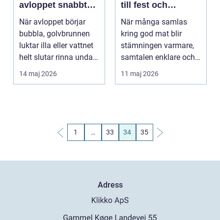
avloppet snabbt
till fest och
och säkert
företagsevent
När avloppet börjar
När många samlas
bubbla, golvbrunnen
kring god mat blir
luktar illa eller vattnet
stämningen varmare,
helt slutar rinna undan
samtalen enklare och
behövs hjä...
minnena starkare. För
14 maj 2026
11 maj 2026
d...
1
…
33
34
35
Adress