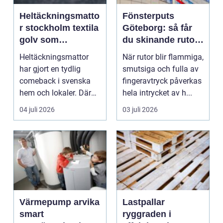
Heltäckningsmatto
Fönsterputs
r stockholm textila
Göteborg: så får
golv som
du skinande rutor
förändrar rummet
året runt
Heltäckningsmattor
När rutor blir flammiga,
har gjort en tydlig
smutsiga och fulla av
comeback i svenska
fingeravtryck påverkas
hem och lokaler. Där
hela intrycket av h...
de tidigare sågs som ...
04 juli 2026
03 juli 2026
Värmepump arvika
Lastpallar
smart
ryggraden i