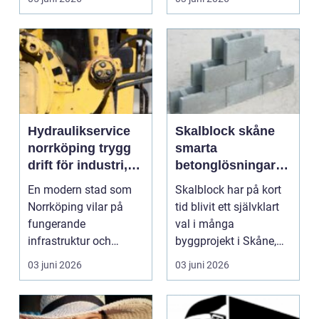
Hydraulikservice
Skalblock skåne
norrköping trygg
smarta
drift för industri,
betonglösningar
fordon och fartyg
för starka och
En modern stad som
Skalblock har på kort
hållbara
Norrköping vilar på
tid blivit ett självklart
byggprojekt
fungerande
val i många
infrastruktur och
byggprojekt i Skåne,
pålitliga maskiner.
både inom lantbruk,...
03 juni 2026
03 juni 2026
Bakom mycket...