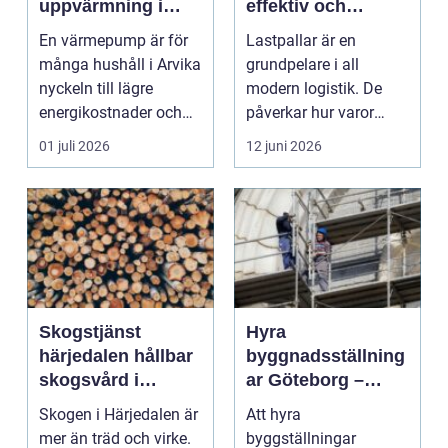
uppvärmning i
effektiv och
värmländskt klimat
hållbar logistik
En värmepump är för
Lastpallar är en
många hushåll i Arvika
grundpelare i all
nyckeln till lägre
modern logistik. De
energikostnader och
påverkar hur varor
ett jämnare inomhu...
lastas, lagras, fraktas
01 juli 2026
12 juni 2026
oc...
Skogstjänst
Hyra
härjedalen hållbar
byggnadsställning
skogsvård i
ar Göteborg –
praktiken
tryggt, effektivt
Skogen i Härjedalen är
Att hyra
och prisvärt
mer än träd och virke.
byggställningar