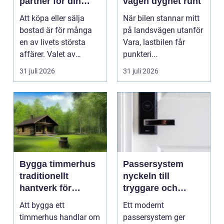
partner för din
vägen dygnet runt
bostadsaffär
Att köpa eller sälja
När bilen stannar mitt
bostad är för många
på landsvägen utanför
en av livets största
Vara, lastbilen får
affärer. Valet av
punkteri...
mäklare Värnamo
31 juli 2026
31 juli 2026
påve...
Bygga timmerhus
Passersystem
traditionellt
nyckeln till
hantverk för
tryggare och
moderna behov
smidigare tillträde
Att bygga ett
Ett modernt
timmerhus handlar om
passersystem ger