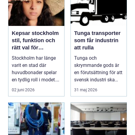
Kepsar stockholm
Tunga transporter
stil, funktion och
som får industrin
rätt val för
att rulla
stadslivet
Stockholm har länge
Tunga och
varit en stad där
skrymmande gods är
huvudbonader spelar
en förutsättning för att
en tydlig roll i modet.
svensk industri ska
Från trendiga inne...
fungera. Maskiner,
02 juni 2026
31 maj 2026
transfo...