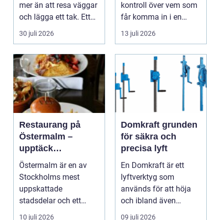
mer än att resa väggar
kontroll över vem som
och lägga ett tak. Ett
får komma in i en
timmerhus är ett lå...
byggnad, när de får
30 juli 2026
13 juli 2026
komma in oc...
Restaurang på
Domkraft grunden
Östermalm –
för säkra och
upptäck
precisa lyft
matupplevelser i
Östermalm är en av
En Domkraft är ett
en av Stockholms
Stockholms mest
lyftverktyg som
mest attraktiva
uppskattade
används för att höja
stadsdelar
stadsdelar och ett
och ibland även
självklart val f&ou...
positionera tunga
10 juli 2026
09 juli 2026