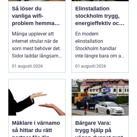
Så löser du
Elinstallation
vanliga wifi-
stockholm trygg,
problem hemma
energieffektiv och
och på jobbet
framtidssäker el i
Många upplever att
En modern
företagslokaler
internet strular när de
elinstallation
som mest behöver det.
Stockholm handlar
Sidor laddar långsamt,
inte längre bara om att
videos hacka...
få belysning och uttag
01 augusti 2026
01 augusti 2026
på rätt pl...
Mäklare i värnamo
Bärgare Vara:
så hittar du rätt
trygg hjälp på