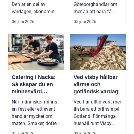
Den är en del av
Göteborghandlar om
vardagen, ekonomin
mer än att bara få
och landskapet. Fö...
fram några...
06 juni 2026
05 juni 2026
Catering i Nacka:
Ved visby hållbar
Så skapar du en
värme och
minnesvärd
gotländsk vardag
upplevelse med
När människor minns
Ved har alltid varit mer
maten i fokus
en fest eller ett event
än bara ett bränsle på
handlar mycket om
Gotland. För många
maten. Smaker, dofter
hushåll runt Visby
och hu...
betyder veden ...
05 juni 2026
03 juni 2026