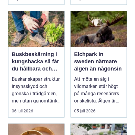
objekt, so...
Buskbeskärning i
Elchpark in
kungsbacka så får
sweden närmare
du hållbara och
älgen än någonsin
vackra buskar året
Buskar skapar struktur,
Att möta en älg i
runt
insynsskydd och
vildmarken står högt
grönska i trädgården,
på många resenärers
men utan genomtänkt
önskelista. Älgen är
beskärning blir de...
Skandinaviens ikonis...
06 juli 2026
05 juli 2026