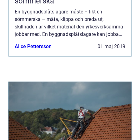
sömmerska
En byggnadsplåtslagare måste – likt en
sömmerska – mäta, klippa och breda ut,
skillnaden är vilket material den yrkesverksamma
jobbar med. En byggnadsplåtslagare kan jobba
både med fasader och tak, v...
Alice Pettersson
01 maj 2019