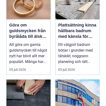
Göra om
Plattsättning kinna
guldsmycken från
hållbara badrum
byrålåda till älskad
med känsla för
favorit
detaljer
Att göra om gamla
Ett välgjort badrum
guldsmycken till något
börjar i grunden med
nytt har blivit allt mer
tätskikt, noggrann
populärt. Många har
planering och rätt
ärvda ringar, ...
plattsättning. När k...
05 juli 2026
05 juli 2026